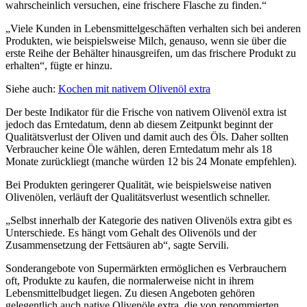
wahrscheinlich versuchen, eine frischere Flasche zu finden.“
„Viele Kunden in Lebensmittelgeschäften verhalten sich bei anderen
Produkten, wie beispielsweise Milch, genauso, wenn sie über die
erste Reihe der Behälter hinausgreifen, um das frischere Produkt zu
erhalten“, fügte er hinzu.
Siehe auch:
Kochen mit nativem Olivenöl extra
Der beste Indikator für die Frische von nativem Olivenöl extra ist
jedoch das Erntedatum, denn ab diesem Zeitpunkt beginnt der
Qualitätsverlust der Oliven und damit auch des Öls. Daher sollten
Verbraucher keine Öle wählen, deren Erntedatum mehr als 18
Monate zurückliegt (manche würden 12 bis 24 Monate empfehlen).
Bei Produkten geringerer Qualität, wie beispielsweise nativen
Olivenölen, verläuft der Qualitätsverlust wesentlich schneller.
„Selbst innerhalb der Kategorie des nativen Olivenöls extra gibt es
Unterschiede. Es hängt vom Gehalt des Olivenöls und der
Zusammensetzung der Fettsäuren ab“, sagte Servili.
Sonderangebote von Supermärkten ermöglichen es Verbrauchern
oft, Produkte zu kaufen, die normalerweise nicht in ihrem
Lebensmittelbudget liegen. Zu diesen Angeboten gehören
gelegentlich auch native Olivenöle extra, die von renommierten