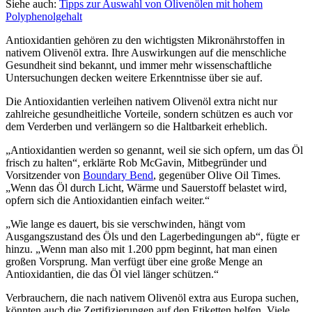
Siehe auch:
Tipps zur Auswahl von Olivenölen mit hohem
Polyphenolgehalt
Antioxidantien gehören zu den wichtigsten Mikronährstoffen in
nativem Olivenöl extra. Ihre Auswirkungen auf die menschliche
Gesundheit sind bekannt, und immer mehr wissenschaftliche
Untersuchungen decken weitere Erkenntnisse über sie auf.
Die Antioxidantien verleihen nativem Olivenöl extra nicht nur
zahlreiche gesundheitliche Vorteile, sondern schützen es auch vor
dem Verderben und verlängern so die Haltbarkeit erheblich.
„Antioxidantien werden so genannt, weil sie sich opfern, um das Öl
frisch zu halten“, erklärte Rob McGavin, Mitbegründer und
Vorsitzender von
Boundary Bend
, gegenüber Olive Oil Times.
„Wenn das Öl durch Licht, Wärme und Sauerstoff belastet wird,
opfern sich die Antioxidantien einfach weiter.“
„Wie lange es dauert, bis sie verschwinden, hängt vom
Ausgangszustand des Öls und den Lagerbedingungen ab“, fügte er
hinzu. „Wenn man also mit 1.200 ppm beginnt, hat man einen
großen Vorsprung. Man verfügt über eine große Menge an
Antioxidantien, die das Öl viel länger schützen.“
Verbrauchern, die nach nativem Olivenöl extra aus Europa suchen,
könnten auch die Zertifizierungen auf den Etiketten helfen. Viele