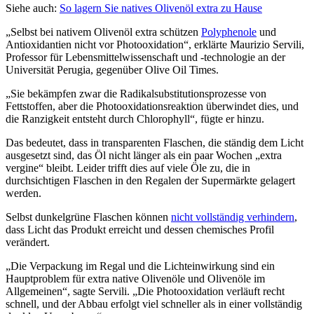
Siehe auch:
So lagern Sie natives Olivenöl extra zu Hause
„Selbst bei nativem Olivenöl extra schützen
Polyphenole
und
Antioxidantien nicht vor Photooxidation“, erklärte Maurizio Servili,
Professor für Lebensmittelwissenschaft und -technologie an der
Universität Perugia, gegenüber Olive Oil Times.
„Sie bekämpfen zwar die Radikalsubstitutionsprozesse von
Fettstoffen, aber die Photooxidationsreaktion überwindet dies, und
die Ranzigkeit entsteht durch Chlorophyll“, fügte er hinzu.
Das bedeutet, dass in transparenten Flaschen, die ständig dem Licht
ausgesetzt sind, das Öl nicht länger als ein paar Wochen „extra
vergine“ bleibt. Leider trifft dies auf viele Öle zu, die in
durchsichtigen Flaschen in den Regalen der Supermärkte gelagert
werden.
Selbst dunkelgrüne Flaschen können
nicht vollständig verhindern
,
dass Licht das Produkt erreicht und dessen chemisches Profil
verändert.
„Die Verpackung im Regal und die Lichteinwirkung sind ein
Hauptproblem für extra native Olivenöle und Olivenöle im
Allgemeinen“, sagte Servili. „Die Photooxidation verläuft recht
schnell, und der Abbau erfolgt viel schneller als in einer vollständig