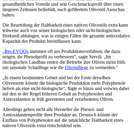
gesundheitlichen Vorteile und sein Geschmacksprofil über einen
längeren Zeitraum beibehält, nach gefiltertem Olivenöl Ausschau
halten.
Die Beurteilung der Haltbarkeit eines nativen Olivenöls extra kann
teilweise auch von seiner biologischen oder nicht-biologischen
Herkunft abhängen, was in einigen Fällen die gesamte antioxidative
Kapazität des Produkts beeinflussen kann.
„Bio-EVOOs
stammen oft aus Produktionsverfahren, die dazu
neigen, ihr Phenolprofil zu verbessern“, sagte Servili. „Im
ökologischen Landbau ernten die Betriebe ihre Oliven meist früh,
um saisonale Schädlinge wie die
Olivenfliege
zu vermeiden.“
„In einem bestimmten Gebiet und bei der Ernte derselben
Olivensorte könnte die biologische Produktion mehr Polyphenole
liefern als eine nicht-biologische“, fügte er hinzu und verwies dabei
auf den in der Regel höheren Gehalt an Polyphenolen und
Antioxidantien in früh geernteten und verarbeiteten Oliven.
Allerdings geben nicht alle Hersteller die Phenol- und
Antioxidantienprofile ihrer Produkte an. Dennoch könnte der
Einfluss von Polyphenolen auf die tatsächliche Haltbarkeit eines
nativen Olivenöls extra entscheidend sein.