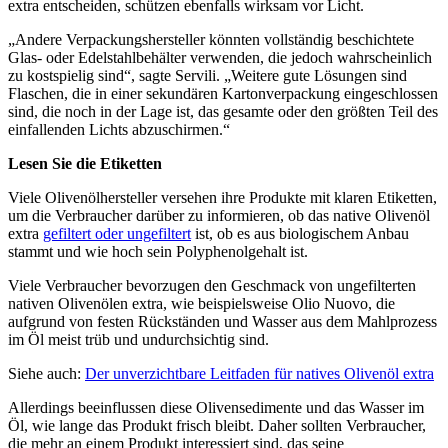
extra entscheiden, schützen ebenfalls wirksam vor Licht.
„Andere Verpackungshersteller könnten vollständig beschichtete
Glas- oder Edelstahlbehälter verwenden, die jedoch wahrscheinlich
zu kostspielig sind“, sagte Servili. „Weitere gute Lösungen sind
Flaschen, die in einer sekundären Kartonverpackung eingeschlossen
sind, die noch in der Lage ist, das gesamte oder den größten Teil des
einfallenden Lichts abzuschirmen.“
Lesen Sie die Etiketten
Viele Olivenölhersteller versehen ihre Produkte mit klaren Etiketten,
um die Verbraucher darüber zu informieren, ob das native Olivenöl
extra
gefiltert oder ungefiltert
ist, ob es aus biologischem Anbau
stammt und wie hoch sein Polyphenolgehalt ist.
Viele Verbraucher bevorzugen den Geschmack von ungefilterten
nativen Olivenölen extra, wie beispielsweise Olio Nuovo, die
aufgrund von festen Rückständen und Wasser aus dem Mahlprozess
im Öl meist trüb und undurchsichtig sind.
Siehe auch:
Der unverzichtbare Leitfaden für natives Olivenöl extra
Allerdings beeinflussen diese Olivensedimente und das Wasser im
Öl, wie lange das Produkt frisch bleibt. Daher sollten Verbraucher,
die mehr an einem Produkt interessiert sind, das seine