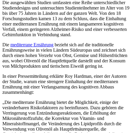
Die ausgewählten Studien umfassten eine Reihe unterschiedlicher
Studiendesigns und untersuchten Studienteilnehmer im Alter von 19
bis über 75 Jahren in Ländern auf der ganzen Welt. Von den 18
Forschungsstudien kamen 13 zu dem Schluss, dass die Einhaltung
einer mediterranen Ernährung mit einem langsameren kognitiven
Verfall, einem geringeren Alzheimer-Risiko und einer verbesserten
Gehirnfunktion in Verbindung stand.
Die
mediterrane Ernährung
bezieht sich auf die traditionelle
Ernährungsweise in vielen Ländern Südeuropas und zeichnet sich
durch einen hohen Verzehr von Obst, Gemüse und Hülsenfrüchten
aus, wobei Olivenöl die Hauptfettquelle darstellt und der Konsum
von Milchprodukten und tierischem Eiweiß gering ist.
In einer Pressemitteilung erklärte Roy Hardman, einer der Autoren
der Studie, warum eine strengere Einhaltung der mediterranen
Ernährung mit einer Verlangsamung des kognitiven Abbaus
zusammenhängt:
„Die mediterrane Ernährung bietet die Möglichkeit, einige der
veränderbaren Risikofaktoren zu beeinflussen. Dazu gehören die
Verringerung von Entzündungsreaktionen, die Erhöhung der
Mikronährstoffzufuhr, die Korrektur von Vitamin- und
Mineralstoffmangel, die Veränderung des Lipidprofils durch die
Verwendung von Olivenöl als Hauptfettsäurequelle, die