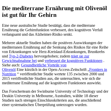
Die mediterrane Ernährung mit Olivenöl
ist gut für Ihr Gehirn
Eine neue australische Studie bestätigt, dass die mediterrane
Ernährung die Gehirnfunktion verbessert, den kognitiven Verfall
verlangsamt und das Alzheimer-Risiko senkt.
Mehrere aktuelle Studien haben die positiven Auswirkungen der
mediterranen Ernährung auf die Senkung des Risikos für eine Reihe
von Erkrankungen wie Herz-Kreislauf-Erkrankungen, Brustkrebs
und
Typ-2-Diabetes
hervorgehoben; zudem
trägt sie zur
Gewichtsabnahme bei
und
verbessert die kognitiven Funktionen
.
Siehe auch:
Gesundheitliche Vorteile von
Olivenöl
Eine kürzlich in der Open-Access-Zeitschrift „
Frontiers in
Nutrition
“ veröffentlichte Studie wertete 135 zwischen 2000 und
2015 veröffentlichte Studien aus, die untersuchten, wie sich die
mediterrane Ernährung auf die kognitiven Funktionen auswirkt.
Das Forscherteam der Swinburne University of Technology und der
Deakin University in Melbourne, Australien, wählte 18 dieser
Studien nach strengen Einschlusskriterien aus, die anschließend
einer systematischen Überprüfung unterzogen wurden.