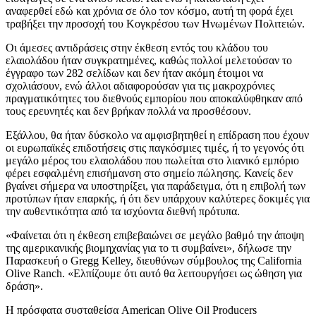
αναφερθεί εδώ και χρόνια σε όλο τον κόσμο, αυτή τη φορά έχει
τραβήξει την προσοχή του Κογκρέσου των Ηνωμένων Πολιτειών.
Οι άμεσες αντιδράσεις στην έκθεση εντός του κλάδου του
ελαιολάδου ήταν συγκρατημένες, καθώς πολλοί μελετούσαν το
έγγραφο των 282 σελίδων και δεν ήταν ακόμη έτοιμοι να
σχολιάσουν, ενώ άλλοι αδιαφορούσαν για τις μακροχρόνιες
πραγματικότητες του διεθνούς εμπορίου που αποκαλύφθηκαν από
τους ερευνητές και δεν βρήκαν πολλά να προσθέσουν.
Εξάλλου, θα ήταν δύσκολο να αμφισβητηθεί η επίδραση που έχουν
οι ευρωπαϊκές επιδοτήσεις στις παγκόσμιες τιμές, ή το γεγονός ότι
μεγάλο μέρος του ελαιολάδου που πωλείται στο λιανικό εμπόριο
φέρει εσφαλμένη επισήμανση στο σημείο πώλησης. Κανείς δεν
βγαίνει σήμερα να υποστηρίξει, για παράδειγμα, ότι η επιβολή των
προτύπων ήταν επαρκής, ή ότι δεν υπάρχουν καλύτερες δοκιμές για
την αυθεντικότητα από τα ισχύοντα διεθνή πρότυπα.
«Φαίνεται ότι η έκθεση επιβεβαιώνει σε μεγάλο βαθμό την άποψη
της αμερικανικής βιομηχανίας για το τι συμβαίνει», δήλωσε την
Παρασκευή ο Gregg Kelley, διευθύνων σύμβουλος της California
Olive Ranch. «Ελπίζουμε ότι αυτό θα λειτουργήσει ως ώθηση για
δράση».
Η πρόσφατα συσταθείσα American Olive Oil Producers