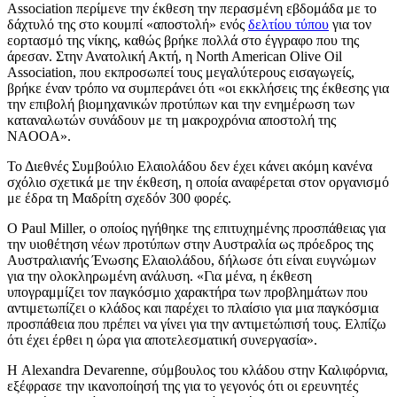
Association περίμενε την έκθεση την περασμένη εβδομάδα με το
δάχτυλό της στο κουμπί «αποστολή» ενός
δελτίου τύπου
για τον
εορτασμό της νίκης, καθώς βρήκε πολλά στο έγγραφο που της
άρεσαν. Στην Ανατολική Ακτή, η North American Olive Oil
Association, που εκπροσωπεί τους μεγαλύτερους εισαγωγείς,
βρήκε έναν τρόπο να συμπεράνει ότι «οι εκκλήσεις της έκθεσης για
την επιβολή βιομηχανικών προτύπων και την ενημέρωση των
καταναλωτών συνάδουν με τη μακροχρόνια αποστολή της
NAOOA».
Το Διεθνές Συμβούλιο Ελαιολάδου δεν έχει κάνει ακόμη κανένα
σχόλιο σχετικά με την έκθεση, η οποία αναφέρεται στον οργανισμό
με έδρα τη Μαδρίτη σχεδόν 300 φορές.
Ο Paul Miller, ο οποίος ηγήθηκε της επιτυχημένης προσπάθειας για
την υιοθέτηση νέων προτύπων στην Αυστραλία ως πρόεδρος της
Αυστραλιανής Ένωσης Ελαιολάδου, δήλωσε ότι είναι ευγνώμων
για την ολοκληρωμένη ανάλυση. «Για μένα, η έκθεση
υπογραμμίζει τον παγκόσμιο χαρακτήρα των προβλημάτων που
αντιμετωπίζει ο κλάδος και παρέχει το πλαίσιο για μια παγκόσμια
προσπάθεια που πρέπει να γίνει για την αντιμετώπισή τους. Ελπίζω
ότι έχει έρθει η ώρα για αποτελεσματική συνεργασία».
Η Alexandra Devarenne, σύμβουλος του κλάδου στην Καλιφόρνια,
εξέφρασε την ικανοποίησή της για το γεγονός ότι οι ερευνητές