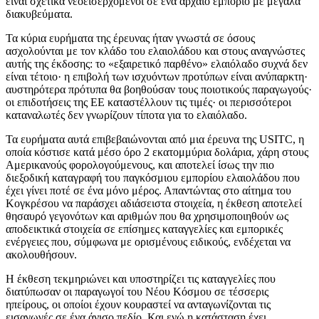
είναι σχετικά νεοεισερχόμενοι σε ένα αρχαίο εμπόριο με μεγάλα
διακυβεύματα.
Τα κύρια ευρήματα της έρευνας ήταν γνωστά σε όσους
ασχολούνται με τον κλάδο του ελαιολάδου και στους αναγνώστες
αυτής της έκδοσης: το «εξαιρετικό παρθένο» ελαιόλαδο συχνά δεν
είναι τέτοιο· η επιβολή των ισχυόντων προτύπων είναι ανύπαρκτη·
αυστηρότερα πρότυπα θα βοηθούσαν τους ποιοτικούς παραγωγούς·
οι επιδοτήσεις της ΕΕ καταστέλλουν τις τιμές· οι περισσότεροι
καταναλωτές δεν γνωρίζουν τίποτα για το ελαιόλαδο.
Τα ευρήματα αυτά επιβεβαιώνονται από μια έρευνα της USITC, η
οποία κόστισε κατά μέσο όρο 2 εκατομμύρια δολάρια, χάρη στους
Αμερικανούς φορολογούμενους, και αποτελεί ίσως την πιο
διεξοδική καταγραφή του παγκόσμιου εμπορίου ελαιολάδου που
έχει γίνει ποτέ σε ένα μόνο μέρος. Απαντώντας στο αίτημα του
Κογκρέσου να παράσχει αδιάσειστα στοιχεία, η έκθεση αποτελεί
θησαυρό γεγονότων και αριθμών που θα χρησιμοποιηθούν ως
αποδεικτικά στοιχεία σε επίσημες καταγγελίες και εμπορικές
ενέργειες που, σύμφωνα με ορισμένους ειδικούς, ενδέχεται να
ακολουθήσουν.
Η έκθεση τεκμηριώνει και υποστηρίζει τις καταγγελίες που
διατύπωσαν οι παραγωγοί του Νέου Κόσμου σε τέσσερις
ηπείρους, οι οποίοι έχουν κουραστεί να ανταγωνίζονται τις
εισαγωγές σε ένα άνισο πεδίο. Και ενώ η κατάσταση έχει