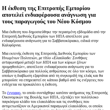
Η έκθεση της Επιτροπής Εμπορίου
αποτελεί ενδιαφέρουσα ανάγνωση για
τους παραγωγούς του Νέου Κόσμου
Μια έκθεση που δημοσιεύθηκε την περασμένη εβδομάδα από την
Επιτροπή Διεθνούς Εμπορίου των ΗΠΑ αποτέλεσε μια
ενδιαφέρουσα ανάγνωση για το Σαββατοκύριακο, ειδικά στην
Καλιφόρνια.
Μια εκτενής έκθεση της Επιτροπής Διεθνούς Εμπορίου των
Ηνωμένων Πολιτειών,
με τίτλο «Ελαιόλαδο: Συνθήκες
ανταγωνισμού μεταξύ των ΗΠΑ και των κύριων ξένων
προμηθευτών
», αποτέλεσε ενδιαφέρουσα ανάγνωση για το
Σαββατοκύριακο για πολλούς ανθρώπους σε όλο τον κόσμο, των
οποίων η διαβίωση εξαρτάται από τη συγκομιδή της ελιάς και θα
μπορούσε να επηρεαστεί σε κάποιο βαθμό από τις ενέργειες που
ενδέχεται να προκαλέσει η έκθεση.
Το
έγγραφο
, το οποίο συντάχθηκε κατόπιν αιτήματος της Επιτροπής
Οικονομικών της Βουλής των ΗΠΑ, εξετάζει τον πολύπλοκο
παγκόσμιο κλάδο του ελαιολάδου και τις συνθήκες που
αντιμετωπίζουν οι Αμερικανοί παραγωγοί ελαιολάδου, οι οποίοι