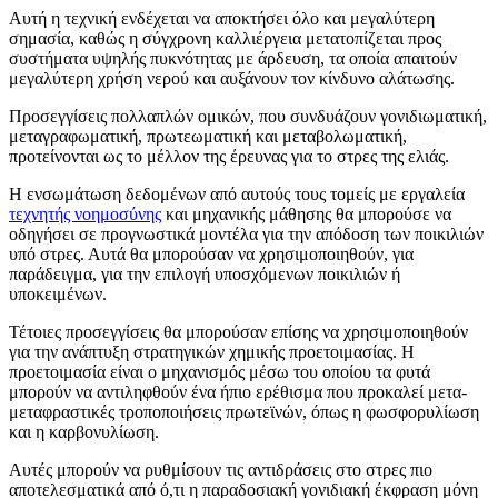
Αυτή η τεχνική ενδέχεται να αποκτήσει όλο και μεγαλύτερη
σημασία, καθώς η σύγχρονη καλλιέργεια μετατοπίζεται προς
συστήματα υψηλής πυκνότητας με άρδευση, τα οποία απαιτούν
μεγαλύτερη χρήση νερού και αυξάνουν τον κίνδυνο αλάτωσης.
Προσεγγίσεις πολλαπλών ομικών, που συνδυάζουν γονιδιωματική,
μεταγραφωματική, πρωτεωματική και μεταβολωματική,
προτείνονται ως το μέλλον της έρευνας για το στρες της ελιάς.
Η ενσωμάτωση δεδομένων από αυτούς τους τομείς με εργαλεία
τεχνητής νοημοσύνης
και μηχανικής μάθησης θα μπορούσε να
οδηγήσει σε προγνωστικά μοντέλα για την απόδοση των ποικιλιών
υπό στρες. Αυτά θα μπορούσαν να χρησιμοποιηθούν, για
παράδειγμα, για την επιλογή υποσχόμενων ποικιλιών ή
υποκειμένων.
Τέτοιες προσεγγίσεις θα μπορούσαν επίσης να χρησιμοποιηθούν
για την ανάπτυξη στρατηγικών χημικής προετοιμασίας. Η
προετοιμασία είναι ο μηχανισμός μέσω του οποίου τα φυτά
μπορούν να αντιληφθούν ένα ήπιο ερέθισμα που προκαλεί μετα-
μεταφραστικές τροποποιήσεις πρωτεϊνών, όπως η φωσφορυλίωση
και η καρβονυλίωση.
Αυτές μπορούν να ρυθμίσουν τις αντιδράσεις στο στρες πιο
αποτελεσματικά από ό,τι η παραδοσιακή γονιδιακή έκφραση μόνη