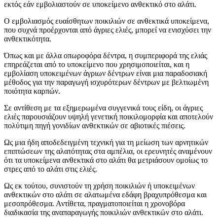
εκτός εάν εμβολιαστούν σε υποκείμενο ανθεκτικό στο αλάτι.
Ο εμβολιασμός ευαίσθητων ποικιλιών σε ανθεκτικά υποκείμενα,
που συχνά προέρχονται από άγριες ελιές, μπορεί να ενισχύσει την
ανθεκτικότητα.
Όπως και με άλλα οπωροφόρα δέντρα, η συμπεριφορά της ελιάς
επηρεάζεται από το υποκείμενο που χρησιμοποιείται, και η
εμβολίαση υποκειμένων άγριων δέντρων είναι μια παραδοσιακή
μέθοδος για την παραγωγή ισχυρότερων δέντρων με βελτιωμένη
ποιότητα καρπών.
Σε αντίθεση με τα εξημερωμένα συγγενικά τους είδη, οι άγριες
ελιές παρουσιάζουν υψηλή γενετική ποικιλομορφία και αποτελούν
πολύτιμη πηγή γονιδίων ανθεκτικών σε αβιοτικές πιέσεις.
Ως μια ήδη αποδεδειγμένη τεχνική για τη μείωση των αρνητικών
επιπτώσεων της αλατότητας στα αμπέλια, οι ερευνητές αναμένουν
ότι τα υποκείμενα ανθεκτικά στο αλάτι θα μετριάσουν ομοίως το
στρες από το αλάτι στις ελιές.
Ως εκ τούτου, συνιστούν τη χρήση ποικιλιών ή υποκειμένων
ανθεκτικών στο αλάτι σε αλατωμένα εδάφη βραχυπρόθεσμα και
μεσοπρόθεσμα. Αντίθετα, πραγματοποιείται η χρονοβόρα
διαδικασία της αναπαραγωγής ποικιλιών ανθεκτικών στο αλάτι.