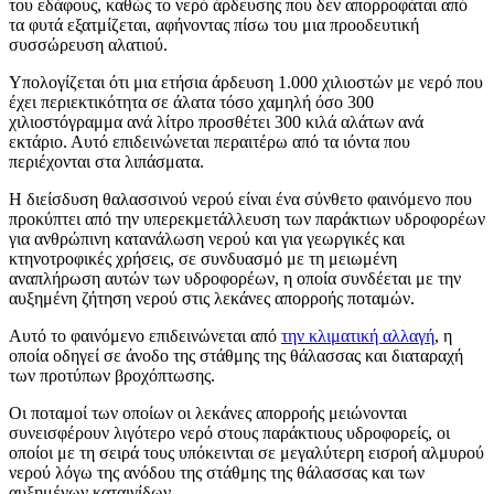
του εδάφους, καθώς το νερό άρδευσης που δεν απορροφάται από
τα φυτά εξατμίζεται, αφήνοντας πίσω του μια προοδευτική
συσσώρευση αλατιού.
Υπολογίζεται ότι μια ετήσια άρδευση 1.000 χιλιοστών με νερό που
έχει περιεκτικότητα σε άλατα τόσο χαμηλή όσο 300
χιλιοστόγραμμα ανά λίτρο προσθέτει 300 κιλά αλάτων ανά
εκτάριο. Αυτό επιδεινώνεται περαιτέρω από τα ιόντα που
περιέχονται στα λιπάσματα.
Η διείσδυση θαλασσινού νερού είναι ένα σύνθετο φαινόμενο που
προκύπτει από την υπερεκμετάλλευση των παράκτιων υδροφορέων
για ανθρώπινη κατανάλωση νερού και για γεωργικές και
κτηνοτροφικές χρήσεις, σε συνδυασμό με τη μειωμένη
αναπλήρωση αυτών των υδροφορέων, η οποία συνδέεται με την
αυξημένη ζήτηση νερού στις λεκάνες απορροής ποταμών.
Αυτό το φαινόμενο επιδεινώνεται από
την κλιματική αλλαγή
, η
οποία οδηγεί σε άνοδο της στάθμης της θάλασσας και διαταραχή
των προτύπων βροχόπτωσης.
Οι ποταμοί των οποίων οι λεκάνες απορροής μειώνονται
συνεισφέρουν λιγότερο νερό στους παράκτιους υδροφορείς, οι
οποίοι με τη σειρά τους υπόκεινται σε μεγαλύτερη εισροή αλμυρού
νερού λόγω της ανόδου της στάθμης της θάλασσας και των
αυξημένων καταιγίδων.