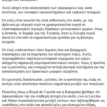
Αυτό οδηγεί στην αλατοποίηση των υδροφορέων και, κατά
συνέπεια, των συναφών οικοσυστημάτων και εκβολών ποταμών.
Οι ελιές είναι γνωστό ότι είναι ανθεκτικές στο αλάτι, με την
άρδευση με αλμυρό νερό να χρησιμοποιείται συχνά σε
ελαιοπαραγωγικές περιοχές διαφόρων μεσογειακών χωρών, όπως
η Ισπανία, το Ισραήλ και την Τυνησία, όπου η έλλειψη νερού
αποτελεί ένα από τα σημαντικότερα εμπόδια για τη βιώσιμη
γεωργία.
Οι ελιές επιδεικνύουν τόσο δομικές όσο και βιοχημικές
στρατηγικές για τη διαχείριση του αλατούχου στρες. Αυτές
περιλαμβάνουν παχύτερα κυτταρικά τοιχώματα των ριζών,
αυξημένη παραγωγή οσμοπροστατευτικών ουσιών, όπως η προλίνη
και η μαννιτόλη, και ενισχυμένα αντιοξειδωτικά συστήματα για την
καταπολέμηση των δραστικών μορφών οξυγόνου.
Οι ερευνητές διαπίστωσαν, ωστόσο, ότι η ικανότητα της ελιάς να
αντέχει στην αλατότητα ποικίλλει σημαντικά μεταξύ των ποικιλιών.
Ποικιλίες όπως η Royal de Cazorla και η Καλαμάτα βρέθηκε ότι
παρουσιάζουν την πιο σταθερή αντοχή στο αλάτι, ενώ οι Leccino
και Shiraz συγκαταλέγονται μεταξύ εκείνων που ταξινομήθηκαν ως
ευαίσθητες στο αλάτι και ακατάλληλες για αλατωμένα εδάφη,