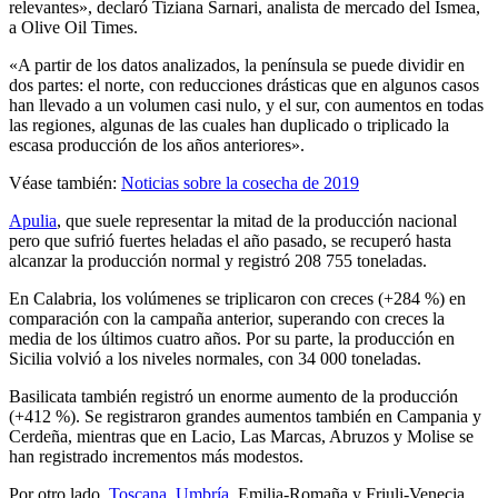
relevantes», declaró Tiziana Sarnari, analista de mercado del Ismea,
a Olive Oil Times.
«A partir de los datos analizados, la península se puede dividir en
dos partes: el norte, con reducciones drásticas que en algunos casos
han llevado a un volumen casi nulo, y el sur, con aumentos en todas
las regiones, algunas de las cuales han duplicado o triplicado la
escasa producción de los años anteriores».
Véase también:
Noticias sobre la cosecha de 2019
Apulia
, que suele representar la mitad de la producción nacional
pero que sufrió fuertes heladas el año pasado, se recuperó hasta
alcanzar la producción normal y registró 208 755 toneladas.
En Calabria, los volúmenes se triplicaron con creces (+284 %) en
comparación con la campaña anterior, superando con creces la
media de los últimos cuatro años. Por su parte, la producción en
Sicilia volvió a los niveles normales, con 34 000 toneladas.
Basilicata también registró un enorme aumento de la producción
(+412 %). Se registraron grandes aumentos también en Campania y
Cerdeña, mientras que en Lacio, Las Marcas, Abruzos y Molise se
han registrado incrementos más modestos.
Por otro lado,
Toscana
,
Umbría
, Emilia-Romaña y Friuli-Venecia