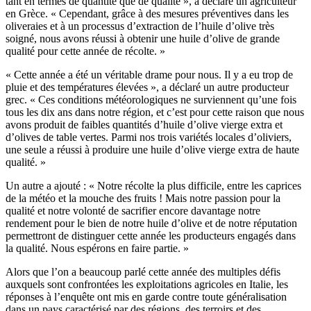
tant en termes de quantité que de qualité », a déclaré un agriculteur
en Grèce. « Cependant, grâce à des mesures préventives dans les
oliveraies et à un processus d’extraction de l’huile d’olive très
soigné, nous avons réussi à obtenir une huile d’olive de grande
qualité pour cette année de récolte. »
« Cette année a été un véritable drame pour nous. Il y a eu trop de
pluie et des températures élevées », a déclaré un autre producteur
grec. « Ces conditions météorologiques ne surviennent qu’une fois
tous les dix ans dans notre région, et c’est pour cette raison que nous
avons produit de faibles quantités d’huile d’olive vierge extra et
d’olives de table vertes. Parmi nos trois variétés locales d’oliviers,
une seule a réussi à produire une huile d’olive vierge extra de haute
qualité. »
Un autre a ajouté : « Notre récolte la plus difficile, entre les caprices
de la météo et la mouche des fruits ! Mais notre passion pour la
qualité et notre volonté de sacrifier encore davantage notre
rendement pour le bien de notre huile d’olive et de notre réputation
permettront de distinguer cette année les producteurs engagés dans
la qualité. Nous espérons en faire partie. »
Alors que l’on a beaucoup parlé cette année des multiples défis
auxquels sont confrontées les exploitations agricoles en Italie, les
réponses à l’enquête ont mis en garde contre toute généralisation
dans un pays caractérisé par des régions, des terroirs et des