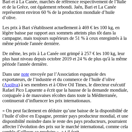
Bari et à La Canée, marchés de référence respectivement de l’Italie
et de la Grèce, ont également rebondi. Jaén, Bari et La Canée
représentent environ 60 % de la production mondiale d’huile
d’olive.
Les prix à Bari s'établissent actuellement à 469 € les 100 kg, en
légère baisse par rapport aux sommets atteints plus tôt dans la
campagne, mais toujours supérieurs de 51 % à ceux enregistrés à la
même période l'année dernière.
De même, les prix à La Canée ont grimpé à 257 € les 100 kg, leur
plus haut niveau depuis octobre 2019 et 24 % de plus qu'à la même
période l'année dernière.
Dans une
note
envoyée par l’Association espagnole des
exportateurs, de l’industrie et du commerce de l’huile d’olive
(
Asoliva
) à ses membres et à Olive Oil Times, le directeur exécutif
Rafael Pico Lapuente a écrit que la hausse de la demande mondiale,
conjuguée à de mauvaises récoltes dans toute la Méditerranée,
continuerait d’influencer les prix internationaux.
« On peut facilement en déduire qu’une baisse de la disponibilité de
l’huile d’olive en Espagne, premier pays producteur mondial, et une
disponibilité moindre dans le reste des pays producteurs, pourraient
affecter l’évolution des prix sur le marché international, comme cela
semble d’ailleurs se produire », a-t-il écrit.