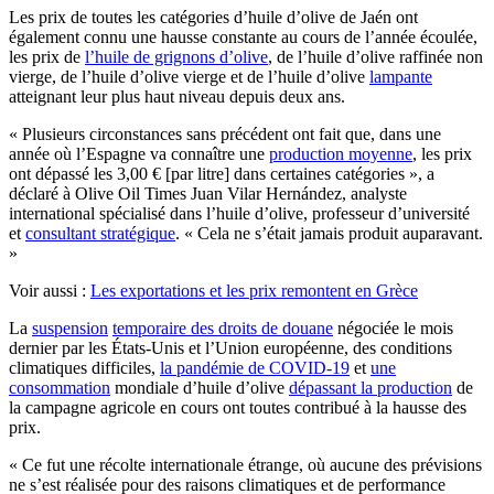
Les prix de toutes les catégories d’huile d’olive de Jaén ont
également connu une hausse constante au cours de l’année écoulée,
les prix de
l’huile de grignons d’olive
, de l’huile d’olive raffinée non
vierge, de l’huile d’olive vierge et de l’huile d’olive
lampante
atteignant leur plus haut niveau depuis deux ans.
« Plusieurs circonstances sans précédent ont fait que, dans une
année où l’Espagne va connaître une
production moyenne
, les prix
ont dépassé les 3,00 € [par litre] dans certaines catégories », a
déclaré à Olive Oil Times Juan Vilar Hernández, analyste
international spécialisé dans l’huile d’olive, professeur d’université
et
consultant stratégique
. « Cela ne s’était jamais produit auparavant.
»
Voir aussi :
Les exportations et les prix remontent en Grèce
La
suspension
temporaire des droits de douane
négociée le mois
dernier par les États-Unis et l’Union européenne, des conditions
climatiques difficiles,
la pandémie de COVID-19
et
une
consommation
mondiale d’huile d’olive
dépassant la production
de
la campagne agricole en cours ont toutes contribué à la hausse des
prix.
« Ce fut une récolte internationale étrange, où aucune des prévisions
ne s’est réalisée pour des raisons climatiques et de performance