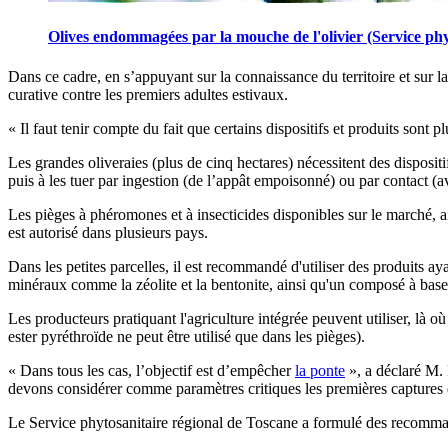
Olives endommagées par la mouche de l'olivier (Service phy
Dans ce cadre, en s’appuyant sur la connaissance du territoire et sur l
curative contre les premiers adultes estivaux.
« Il faut tenir compte du fait que certains dispositifs et produits sont 
Les grandes oliveraies (plus de cinq hectares) nécessitent des dispositi
puis à les tuer par ingestion (de l’appât empoisonné) ou par contact (av
Les pièges à phéromones et à insecticides disponibles sur le marché, ain
est autorisé dans plusieurs pays.
Dans les petites parcelles, il est recommandé d'utiliser des produits ayan
minéraux comme la zéolite et la bentonite, ainsi qu'un composé à bas
Les producteurs pratiquant l'agriculture intégrée peuvent utiliser, là o
ester pyréthroïde ne peut être utilisé que dans les pièges).
« Dans tous les cas, l’objectif est d’empêcher
la ponte
», a déclaré M. R
devons considérer comme paramètres critiques les premières captures d’a
Le Service phytosanitaire régional de Toscane a formulé des recomman