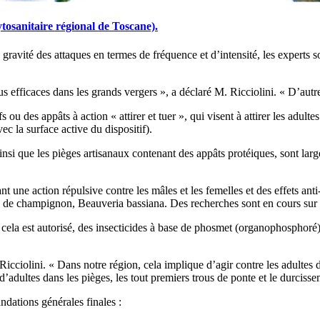
tosanitaire régional de Toscane).
a gravité des attaques en termes de fréquence et d’intensité, les experts
plus efficaces dans les grands vergers », a déclaré M. Ricciolini. « D’autre
fs ou des appâts à action « attirer et tuer », qui visent à attirer les adu
ec la surface active du dispositif).
si que les pièges artisanaux contenant des appâts protéiques, sont largeme
t une action répulsive contre les mâles et les femelles et des effets anti-
e de champignon, Beauveria bassiana. Des recherches sont en cours sur c
ù cela est autorisé, des insecticides à base de phosmet (organophosphoré)
icciolini. « Dans notre région, cela implique d’agir contre les adultes de
dultes dans les pièges, les tout premiers trous de ponte et le durcisseme
dations générales finales :