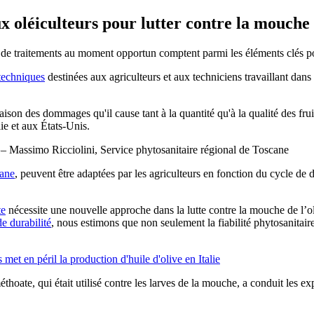
x oléiculteurs pour lutter contre la mouche 
on de traitements au moment opportun comptent parmi les éléments clés po
 techniques
destinées aux agriculteurs et aux techniciens travaillant dans 
aison des dommages qu'il cause tant à la quantité qu'à la qualité des frui
ie et aux États-Unis.
– Massimo Ricciolini, Service phytosanitaire régional de Toscane
ane
, peuvent être adaptées par les agriculteurs en fonction du cycle de 
te
nécessite une nouvelle approche dans la lutte contre la mouche de l’ol
e durabilité
, nous estimons que non seulement la fiabilité phytosanitair
s met en péril la production d'huile d'olive en Italie
oate, qui était utilisé contre les larves de la mouche, a conduit les exp