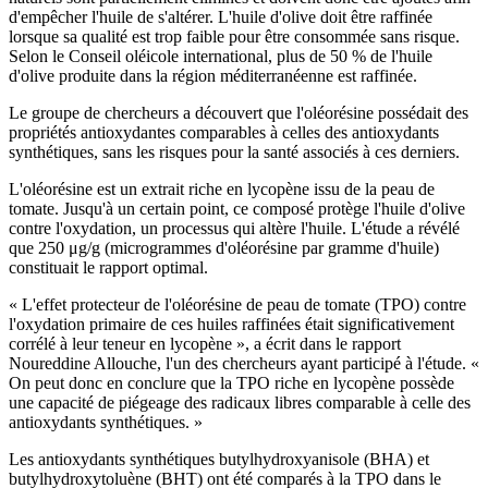
d'empêcher l'huile de s'altérer. L'huile d'olive doit être raffinée
lorsque sa qualité est trop faible pour être consommée sans risque.
Selon le Conseil oléicole international, plus de 50 % de l'huile
d'olive produite dans la région méditerranéenne est raffinée.
Le groupe de chercheurs a découvert que l'oléorésine possédait des
propriétés antioxydantes comparables à celles des antioxydants
synthétiques, sans les risques pour la santé associés à ces derniers.
L'oléorésine est un extrait riche en lycopène issu de la peau de
tomate. Jusqu'à un certain point, ce composé protège l'huile d'olive
contre l'oxydation, un processus qui altère l'huile. L'étude a révélé
que 250 μg/g (microgrammes d'oléorésine par gramme d'huile)
constituait le rapport optimal.
« L'effet protecteur de l'oléorésine de peau de tomate (TPO) contre
l'oxydation primaire de ces huiles raffinées était significativement
corrélé à leur teneur en lycopène », a écrit dans le rapport
Noureddine Allouche, l'un des chercheurs ayant participé à l'étude. «
On peut donc en conclure que la TPO riche en lycopène possède
une capacité de piégeage des radicaux libres comparable à celle des
antioxydants synthétiques. »
Les antioxydants synthétiques butylhydroxyanisole (BHA) et
butylhydroxytoluène (BHT) ont été comparés à la TPO dans le