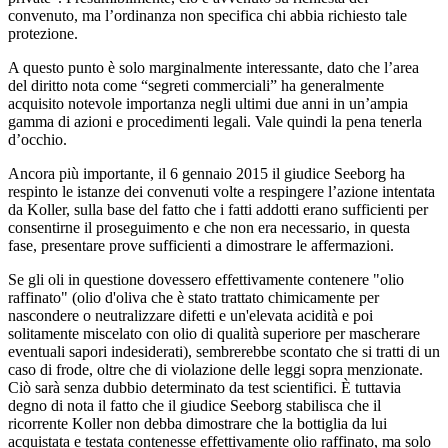
convenuto, ma l’ordinanza non specifica chi abbia richiesto tale
protezione.
A questo punto è solo marginalmente interessante, dato che l’area
del diritto nota come “segreti commerciali” ha generalmente
acquisito notevole importanza negli ultimi due anni in un’ampia
gamma di azioni e procedimenti legali. Vale quindi la pena tenerla
d’occhio.
Ancora più importante, il 6 gennaio 2015 il giudice Seeborg ha
respinto le istanze dei convenuti volte a respingere l’azione intentata
da Koller, sulla base del fatto che i fatti addotti erano sufficienti per
consentirne il proseguimento e che non era necessario, in questa
fase, presentare prove sufficienti a dimostrare le affermazioni.
Se gli oli in questione dovessero effettivamente contenere "olio
raffinato" (olio d'oliva che è stato trattato chimicamente per
nascondere o neutralizzare difetti e un'elevata acidità e poi
solitamente miscelato con olio di qualità superiore per mascherare
eventuali sapori indesiderati), sembrerebbe scontato che si tratti di un
caso di frode, oltre che di violazione delle leggi sopra menzionate.
Ciò sarà senza dubbio determinato da test scientifici. È tuttavia
degno di nota il fatto che il giudice Seeborg stabilisca che il
ricorrente Koller non debba dimostrare che la bottiglia da lui
acquistata e testata contenesse effettivamente olio raffinato, ma solo