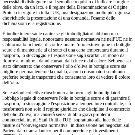
necessità di distinguere tra il semplice requisito di indicare l'origine
delle olive, da un lato, e il regime della Denominazione di Origine
Protetta in vigore in tutta l'UE, una designazione molto più rigorosa
che richiede la presentazione di una domanda, l'esame delle
dichiarazioni e la registrazione.
È inoltre interessante capire se gli imbottigliatori abbiano una
responsabilità legale, nonostante nessuna normativa né nell’UE né in
California lo richieda, di confezionare l’olio extravergine in bottiglie
scure e di mantenerle al di sotto di una certa temperatura durante il
trasporto, lo stoccaggio e l’esposizione sugli scaffali, in modo da
ridurre al minimo i danni causati dalla luce e dal calore. Sebbene sia
stato dimostrato che conservare l’olio d’oliva in bottiglie scure sia
migliore per mantenerne la qualità, alcuni consumatori sembrano
preferire bottiglie trasparenti che consentano loro di vedere il colore
dell’olio.
Se le azioni collettive riusciranno a imporre agli imbottigliatori
l'obbligo legale di conservare l'olio in bottiglie scure e di garantire il
trasporto, lo stoccaggio e l'esposizione a temperature controllate, ciò
trasformerà non solo il regime giuridico che disciplina il commercio
dell'olio d'oliva, ma causerà senza dubbio gravi problemi
commerciali tra gli Stati Uniti e l'UE, soprattutto alla luce delle
misure di "convergenza normativa" in discussione nei negoziati sul
Partenariato transatlantico per il commercio e gli investimenti