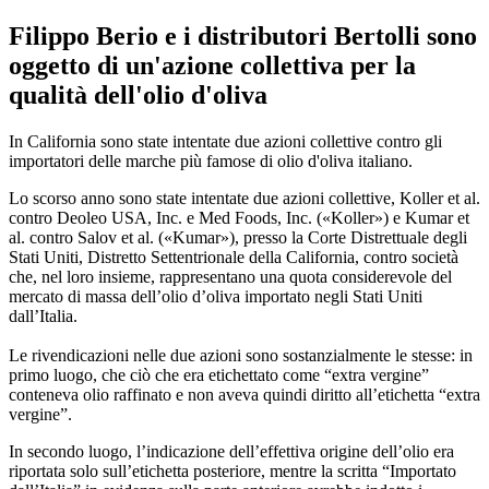
Filippo Berio e i distributori Bertolli sono
oggetto di un'azione collettiva per la
qualità dell'olio d'oliva
In California sono state intentate due azioni collettive contro gli
importatori delle marche più famose di olio d'oliva italiano.
Lo scorso anno sono state intentate due azioni collettive, Koller et al.
contro Deoleo USA, Inc. e Med Foods, Inc. («Koller») e Kumar et
al. contro Salov et al. («Kumar»), presso la Corte Distrettuale degli
Stati Uniti, Distretto Settentrionale della California, contro società
che, nel loro insieme, rappresentano una quota considerevole del
mercato di massa dell’olio d’oliva importato negli Stati Uniti
dall’Italia.
Le rivendicazioni nelle due azioni sono sostanzialmente le stesse: in
primo luogo, che ciò che era etichettato come “extra vergine”
conteneva olio raffinato e non aveva quindi diritto all’etichetta “extra
vergine”.
In secondo luogo, l’indicazione dell’effettiva origine dell’olio era
riportata solo sull’etichetta posteriore, mentre la scritta “Importato