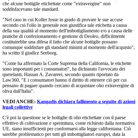
che alcune bottiglie etichettate come "extravergine" non
soddisfacevano tale standard.
"Nel caso in cui Koller fosse in grado di provare le sue accuse
secondo cui l'olio in generale non giustifica tale etichetta a causa
della sua qualità al momento dell'imbottigliamento e/o a causa delle
pratiche di confezionamento e gestione di Deoleo, difficilmente
costituirebbe una difesa il fatto che alcune bottiglie possano
comunque soddisfare gli standard minimi al momento dell'acquisto",
ha scritto il giudice Seeborg.
"Come ha affermato la Corte Suprema della California, le etichette
sono importanti per i consumatori", ha dichiarato l'avvocato dei
querelanti, Hassan A. Zavareei, secondo quanto riportato da
Law360. "E i consumatori hanno il diritto di ottenere ciò per cui
pensano di pagare quando cercano di acquistare olio extravergine di
oliva dall'Italia".
VEDI ANCHE:
Kangadis dichiara fallimento a seguito di azioni
legali collettive
C'è poi la questione se le bottiglie di olio etichettate con il paese
effettivo di coltivazione e spremitura, come richiesto dalla normativa
UE, siano insufficienti per conformarsi alla legge californiana. Ciò
sarebbe problematico per tutti gli imbottigliatori europei, data la