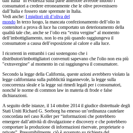
dall’Italia” in evidenza sulla parte anteriore avrebbe indotto i
consumatori a credere erroneamente che le olive provenissero
dall’Italia e fossero state spremute in Italia.
Vedi anche:
I migliori oli d’oliva del
mondo
In terzo luogo, la mancata confezionamento dell’olio in
contenitori a prova di luce ha comportato un deterioramento della
qualità tale che, anche se l’olio era “extra vergine” al momento
dell’imbottigliamento, non lo era più quando raggiungeva il
consumatore a causa dell’esposizione al calore e alla luce.
I ricorrenti in entrambi i casi sostengono che i
distributori/imbottigliatori convenuti sapevano che l'olio non era più
"extravergine" al momento in cui raggiungeva il consumatore.
Secondo la legge della California, queste azioni avrebbero violato la
legge californiana sulla pubblicità ingannevole, la legge sulla
concorrenza sleale e la legge sui rimedi legali per i consumatori,
nonché le norme di common law in materia di frode e false
dichiarazioni.
A seguito delle istanze, il 14 ottobre 2014 il giudice distrettuale degli
Stati Uniti Richard G. Seeborg ha emesso un’ordinanza cautelare
concordata nel caso Koller per “informazioni che potrebbero
emergere dall’attività di divulgazione e discovery e che potrebbero
comportare la produzione di informazioni riservate, proprietarie o
private”. Presumibilmente, ciò è avvenuto su richiesta del