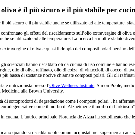
oliva è il più sicuro e il più stabile per cuci
il più sicuro e il più stabile anche se utilizzato ad alte temperature, sfat
confrontato gli effetti del riscaldamento sull’olio extravergine di oliva 
 anche se utilizzato ad alte temperature. La ricerca ha inoltre sfatato dive
o extravergine di oliva e quasi il doppio dei composti polari persino dell'
 gli scienziati hanno riscaldato oli da cucina di uso comune e hanno esegui
rgine, olio di oliva raffinato, olio di colza, di vinaccioli, di cocco, di av
tà più bassa di sostanze nocive chiamate composti polari. Gli oli raffinat
ta e nutrizionista presso l’
Olive Wellness Institute
; Simon Poole, medic
 di Medicina alla Brown University.
età di sottoprodotti di degradazione come i composti polari", ha afferm
ni neurodegenerative come il morbo di Alzheimer e il morbo di Parkinson"
 in cucina. L’autrice principale Florencia de Alzaa ha sottolineato che l
ificano quando si riscaldano oli comuni acquistati nei supermercati aust