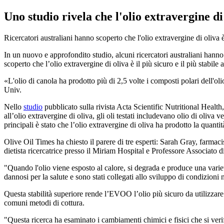
Uno studio rivela che l'olio extravergine di 
Ricercatori australiani hanno scoperto che l'olio extravergine di oliva è 
In un nuovo e approfondito studio, alcuni ricercatori australiani hanno 
scoperto che l’olio extravergine di oliva è il più sicuro e il più stabile
L'olio di canola ha prodotto più di 2,5 volte i composti polari dell'oli
Univ.
Nello
studio
pubblicato sulla rivista Acta Scientific Nutritional Health,
all’olio extravergine di oliva, gli oli testati includevano olio di oliva ve
principali è stato che l’olio extravergine di oliva ha prodotto la quanti
Olive Oil Times ha chiesto il parere di tre esperti: Sarah Gray, farmacis
dietista ricercatrice presso il Miriam Hospital e Professore Associato
"Quando l'olio viene esposto al calore, si degrada e produce una vari
dannosi per la salute e sono stati collegati allo sviluppo di condizio
Questa stabilità superiore rende l’EVOO l’olio più sicuro da utilizzare
comuni metodi di cottura.
"Questa ricerca ha esaminato i cambiamenti chimici e fisici che si ver