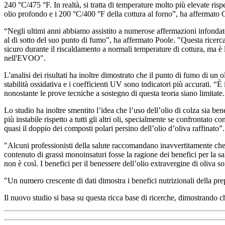
240 °C/475 °F. In realtà, si tratta di temperature molto più elevate ris
olio profondo e i 200 °C/400 °F della cottura al forno”, ha affermato 
“Negli ultimi anni abbiamo assistito a numerose affermazioni infondate
al di sotto del suo punto di fumo”, ha affermato Poole. "Questa ricerca
sicuro durante il riscaldamento a normali temperature di cottura, ma è l
nell'EVOO".
L'analisi dei risultati ha inoltre dimostrato che il punto di fumo di un o
stabilità ossidativa e i coefficienti UV sono indicatori più accurati. “
nonostante le prove tecniche a sostegno di questa teoria siano limitate
Lo studio ha inoltre smentito l’idea che l’uso dell’olio di colza sia ben
più instabile rispetto a tutti gli altri oli, specialmente se confrontato c
quasi il doppio dei composti polari persino dell’olio d’oliva raffinato”.
"Alcuni professionisti della salute raccomandano inavvertitamente che tutt
contenuto di grassi monoinsaturi fosse la ragione dei benefici per la salu
non è così. I benefici per il benessere dell’olio extravergine di oliva
"Un numero crescente di dati dimostra i benefici nutrizionali della prep
Il nuovo studio si basa su questa ricca base di ricerche, dimostrando che,