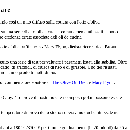
nare
ando così un mito diffuso sulla cottura con l'olio d'oliva.
e su una serie di altri oli da cucina comunemente utilizzati. Hanno
rse credenze errate associate agli oli da cucina.
olio d'oliva raffinato.
- Mary Flynn, dietista ricercatrice, Brown
to una serie di test per valutare i parametri legati alla stabilità. Oltre
ocado, di arachidi, di crusca di riso e di girasole. Uno dei risultati
i ne hanno prodotti molti di più.
o, commentatore e autore di
The Olive Oil Diet
; e
Mary Flynn
,
ato Gray. "Le prove dimostrano che i composti polari possono essere
.
e temperature di prova dello studio superavano quelle utilizzate nei
raliani a 180 °C/350 °F per 6 ore e gradualmente (in 20 minuti) da 25 a