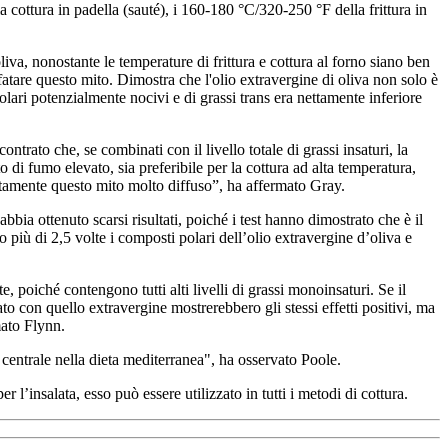
a cottura in padella (sauté), i 160-180 °C/320-250 °F della frittura in
va, nonostante le temperature di frittura e cottura al forno siano ben
atare questo mito. Dimostra che l'olio extravergine di oliva non solo è
olari potenzialmente nocivi e di grassi trans era nettamente inferiore
ntrato che, se combinati con il livello totale di grassi insaturi, la
 di fumo elevato, sia preferibile per la cottura ad alta temperatura,
letamente questo mito molto diffuso”, ha affermato Gray.
bbia ottenuto scarsi risultati, poiché i test hanno dimostrato che è il
tto più di 2,5 volte i composti polari dell’olio extravergine d’oliva e
e, poiché contengono tutti alti livelli di grassi monoinsaturi. Se il
nato con quello extravergine mostrerebbero gli stessi effetti positivi, ma
mato Flynn.
o centrale nella dieta mediterranea", ha osservato Poole.
 l’insalata, esso può essere utilizzato in tutti i metodi di cottura.