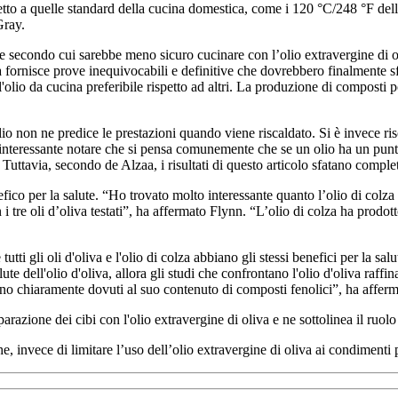
petto a quelle standard della cucina domestica, come i 120 °C/248 °F dell
Gray.
 secondo cui sarebbe meno sicuro cucinare con l’olio extravergine di oli
 fornisce prove inequivocabili e definitive che dovrebbero finalmente sf
'olio da cucina preferibile rispetto ad altri. La produzione di composti p
lio non ne predice le prestazioni quando viene riscaldato. Si è invece risco
È interessante notare che si pensa comunemente che se un olio ha un punto
. Tuttavia, secondo de Alzaa, i risultati di questo articolo sfatano comp
efico per la salute. “Ho trovato molto interessante quanto l’olio di colza a
on i tre oli d’oliva testati”, ha affermato Flynn. “L’olio di colza ha prodo
i gli oli d'oliva e l'olio di colza abbiano gli stessi benefici per la salut
te dell'olio d'oliva, allora gli studi che confrontano l'olio d'oliva raffi
 sono chiaramente dovuti al suo contenuto di composti fenolici”, ha affer
arazione dei cibi con l'olio extravergine di oliva e ne sottolinea il ruol
 invece di limitare l’uso dell’olio extravergine di oliva ai condimenti per