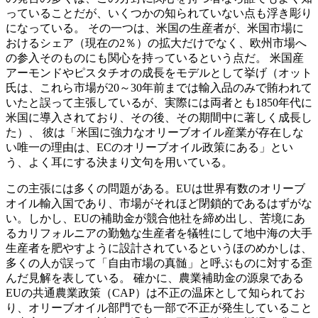
っていることだが、いくつかの知られていない点も浮き彫り
になっている。 その一つは、米国の生産者が、米国市場に
おけるシェア（現在の2％）の拡大だけでなく、欧州市場へ
の参入そのものにも関心を持っているという点だ。 米国産
アーモンドやピスタチオの成長をモデルとして挙げ（オット
氏は、これら市場が20～30年前までは輸入品のみで賄われて
いたと誤って主張しているが、実際には両者とも1850年代に
米国に導入されており、その後、その期間中に著しく成長し
た）、 彼は「米国に強力なオリーブオイル産業が存在しな
い唯一の理由は、ECのオリーブオイル政策にある」とい
う、よく耳にする決まり文句を用いている。
この主張には多くの問題がある。EUは世界有数のオリーブ
オイル輸入国であり、市場がそれほど閉鎖的であるはずがな
い。しかし、EUの補助金が競合他社を締め出し、苦境にあ
るカリフォルニアの勤勉な生産者を犠牲にして地中海の大手
生産者を肥やすように設計されているというほのめかしは、
多くの人が誤って「自由市場の真髄」と呼ぶものに対する歪
んだ見解を表している。 確かに、農業補助金の源泉である
EUの共通農業政策（CAP）は不正の温床として知られてお
り、オリーブオイル部門でも一部で不正が発生していること