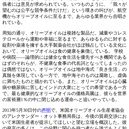
係者には意見が求められている。いつものように、「我々が
望むのは公平な競争条件だけだ」という嘆きの叫びが、航空
機からオリーブオイルに至るまで、あらゆる業界から合唱さ
れている。
周知の通り、オリーブオイルは複雑な製品だ。減量やコレス
テロールから運動や幸福に至るまで、あらゆるものに対する
錠剤や薬液を擁する大手製薬会社がほぼ独占している文化に
おいて、オリーブオイルは食の健康を象徴している。 学校
や病院――論理的には健全な食生活を優先すべき機関である
はずのそれらが、不健康な食事の代名詞となってしまったの
は偶然ではない。オリーブオイルは地中海式「良き生活」の
真髄を体現している一方で、地中海そのものは腐敗し、虚偽
に満ちたものと描かれている。また、オリーブオイルは心臓
病や糖尿病に苦しむインドの大衆にとっての希望である一方
で、最も健康的なオリーブオイルの価格高騰は、彼らを世界
の富裕層1％の中に閉じ込める運命へと追いやっている。
2013年5月30日付の
声明
で、米国オリーブオイル生産者協会
のアレクサンダー・オット事務局長は、今後の貿易交渉にお
いて米国生産者が提示してほしいと望む立場を概説した。彼
の発言の多くは、この分野に関心を持つ者なら誰でもよく知