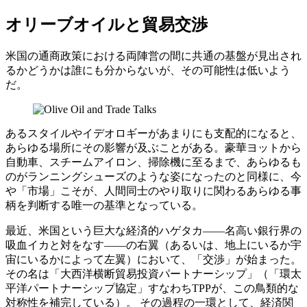
オリーブオイルと貿易交渉
米国の通商政策における両陣営の間に共通の基盤が見出され
るかどうかは誰にも分からないが、その可能性は低いよう
だ。
あるスタイルやイデオロギーがあまりにも支配的になると、
あらゆる場所にその影響が及ぶことがある。豪華ヨットから
自動車、スチームアイロン、掃除機に至るまで、あらゆるも
のがランニングシューズのような姿になったのと同様に、今
や「市場」こそが、人間同士のやり取りに関わるあらゆる事
柄を判断する唯一の基準となっている。
最近、米国という巨大な経済的ハゲタカ――名高い銀行界の
吸血イカと対をなす――の右翼（あるいは、地上にいるか宇
宙にいるかによって左翼）において、「交渉」が始まった。
その名は「大西洋横断貿易投資パートナーシップ」（「環太
平洋パートナーシップ協定」すなわちTPPが、この鳥類的な
対称性を補完している）。 その過程の一環として、経済関