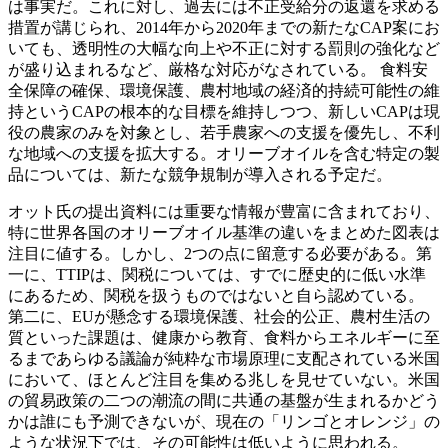
は事実だ。これに対し、過去には不正受給分の返還を求める
措置が講じられ、2014年から2020年までの新たなCAP案にお
いても、透明性の大幅な向上や不正に対する罰則の強化など
が盛り込まれるなど、厳格な対応がなされている。 食料安
全保障の確保、環境保護、農村地域の経済的持続可能性の維
持というCAPの根本的な目標を維持しつつ、新しいCAPは現
役の農家のみを対象とし、若手農家への支援を優先し、不利
な地域への支援を拡大する。オリーブオイルを含む特定の製
品については、新たな競争規制が導入される予定だ。
オット氏の提出資料には重要な情報が豊富に含まれており、
特に世界各国のオリーブオイル基準の違いをまとめた図表は
注目に値する。しかし、2つの点に留意する必要がある。第
一に、TTIPは、関税については、すでに歴史的に低い水準
にあるため、関税を扱うものではないと自ら認めている。
第二に、EUが懸念する環境保護、社会的公正、農村生活の
質といった課題は、健康から教育、食料からエネルギーに至
るまであらゆる議論が純粋な市場原理に支配されている米国
において、ほとんど注目を集める兆しを見せていない。米国
の貿易政策の二つの潮流の間に共通の基盤が生まれるかどう
かは誰にも予測できないが、現在の「リンゴとオレンジ」の
ような状況下では、その可能性は低いように思われる。