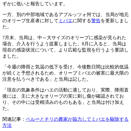
ずかに低いと報告しています。
一方、別の中部地域であるアブルッツォ州では、当局が地元
のオリーブ生産者に対して
ミバエ
に関する
警告
を更新しまし
た。
7月末、当局は、中～大サイズのオリーブに感染が見られた
場合、介入を行うよう提案しました。8月に入ると、当局は
現在の感染状況について、より広範な監視を行うよう要請し
ました。
「
今週の降雨と気温の低下を受け、今後数日間は比較的低温
が続くと予想されるため、オリーブミバエの被害に最大限の
注意を払うべきである」と当局は記した。
「現在の気象条件はハエの活動に適しており、実際、降雨直
後には、主に大きなオリーブの実に刺し傷が確認されてお
り、その中には受精済みのものもある」と当局は付け加え
た。
関連記事：
ペルーとチリの農家が協力してミバエを駆除する
方法