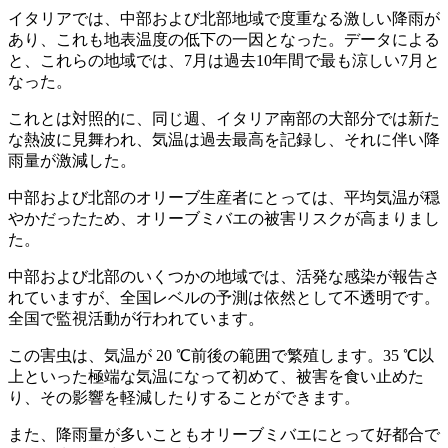
イタリアでは、中部および北部地域で度重なる激しい降雨が
あり、これも地表温度の低下の一因となった。データによる
と、これらの地域では、7月は過去10年間で最も涼しい7月と
なった。
これとは対照的に、同じ週、イタリア南部の大部分では新た
な熱波に見舞われ、気温は過去最高を記録し、それに伴い降
雨量が激減した。
中部および北部のオリーブ生産者にとっては、平均気温が穏
やかだったため、オリーブミバエの被害リスクが高まりまし
た。
中部および北部のいくつかの地域では、活発な感染が報告さ
れていますが、全国レベルの予測は依然として不透明です。
全国で監視活動が行われています。
この害虫は、気温が 20 ℃前後の範囲で繁殖します。35 ℃以
上といった極端な気温になって初めて、被害を食い止めた
り、その影響を軽減したりすることができます。
また、降雨量が多いこともオリーブミバエにとって好都合で