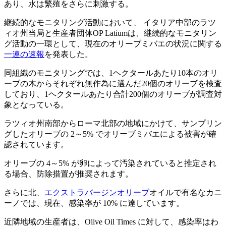
あり、水は繁殖をさらに刺激する。
継続的なモニタリング活動において、 イタリア中部のラツ
ィオ州当局と生産者団体OP Latiumは、継続的なモニタリン
グ活動の一環として、現在のオリーブミバエの状況に関する
一連の速報
を発表した。
同組織のモニタリングでは、1ヘクタールあたり10本のオリ
ーブの木からそれぞれ無作為に選んだ20個のオリーブを検査
しており、1ヘクタールあたり合計200個のオリーブが調査対
象となっている。
ラツィオ州南部からローマ北部の地域にかけて、サンプリン
グしたオリーブの 2～5% でオリーブミバエによる被害が確
認されています。
オリーブの 4～5% が卵によって汚染されていると推定され
る場合、防除措置が推奨されます。
さらに北、
エクストラバージンオリーブ
オイルで有名なカニ
ーノでは、現在、感染率が 10% に達しています。
近隣地域の生産者は、Olive Oil Times に対して、感染率はわ