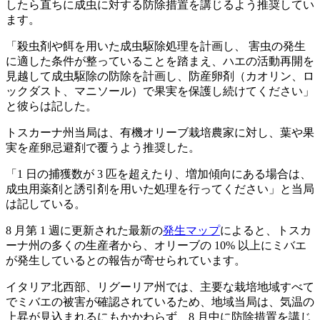
したら直ちに成虫に対する防除措置を講じるよう推奨してい
ます。
「殺虫剤や餌を用いた成虫駆除処理を計画し、 害虫の発生
に適した条件が整っていることを踏まえ、ハエの活動再開を
見越して成虫駆除の防除を計画し、防産卵剤（カオリン、ロ
ックダスト、マニソール）で果実を保護し続けてください」
と彼らは記した。
トスカーナ州当局は、有機オリーブ栽培農家に対し、葉や果
実を産卵忌避剤で覆うよう推奨した。
「
1 日の捕獲数が 3 匹を超えたり、増加傾向にある場合は、
成虫用薬剤と誘引剤を用いた処理を行ってください」と当局
は記している。
8 月第 1 週に更新された最新の
発生マップ
によると、トスカ
ーナ州の多くの生産者から、オリーブの 10% 以上にミバエ
が発生しているとの報告が寄せられています。
イタリア北西部、リグーリア州では、主要な栽培地域すべて
でミバエの被害が確認されているため、地域当局は、気温の
上昇が見込まれるにもかかわらず、8 月中に防除措置を講じ