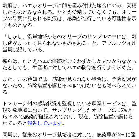
刺痕は、ハエがオリーブに卵を産み付けた場合にのみ、受精
したものとみなされる。たとえ受精していなくても、オリー
ブの果実に見られる刺痕は、感染が進行している可能性を示
すものとなる。
「
しかし、沿岸地域からのオリーブのサンプルの中には、刺
し跡がまったく見られないものもある」と、アブルッツォ州
当局は記している。
彼らは、たとえハエの痕跡がごくわずかしか見つからなかっ
たとしても、生産者に対してハエの防除を行うよう求めた。
また、この通知では、感染が見られない場合は、予防効果が
ないため、防除措置を講じるべきではないとも述べられてい
る。
トスカーナ州の感染状況を監視している農業サービスは、監
視対象地域において、サンプリングしたオリーブの 15% か
ら 35% で感染が確認されており、現在、防除措置が講じら
れていると
報告しています
。
同局は、従来のオリーブ栽培者に対して、感染率が 5% に達