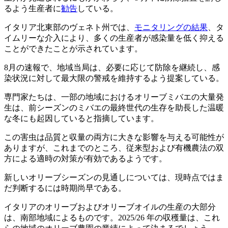
るよう生産者に
勧告
している。
イタリア北東部のヴェネト州では、
モニタリングの結果
、タ
イムリーな介入により、多くの生産者が感染量を低く抑える
ことができたことが示されています。
8月の速報で、地域当局は、必要に応じて防除を継続し、感
染状況に対して最大限の警戒を維持するよう提案している。
専門家たちは、一部の地域におけるオリーブミバエの大量発
生は、前シーズンのミバエの最終世代の生存を助長した温暖
な冬にも起因していると指摘しています。
この害虫は品質と収量の両方に大きな影響を与える可能性が
ありますが、これまでのところ、従来型および有機農法の双
方による適時の対策が有効であるようです。
新しいオリーブシーズンの見通しについては、現時点ではま
だ判断するには時期尚早である。
イタリアのオリーブおよびオリーブオイルの生産の大部分
は、南部地域によるものです。2025/26 年の収穫量は、これ