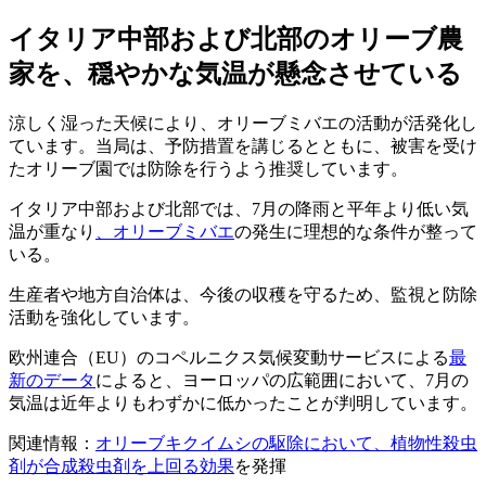
イタリア中部および北部のオリーブ農
家を、穏やかな気温が懸念させている
涼しく湿った天候により、オリーブミバエの活動が活発化し
ています。当局は、予防措置を講じるとともに、被害を受け
たオリーブ園では防除を行うよう推奨しています。
イタリア中部および北部では、7月の降雨と平年より低い気
温が重なり
、オリーブミバエ
の発生に理想的な条件が整って
いる。
生産者や地方自治体は、今後の収穫を守るため、監視と防除
活動を強化しています。
欧州連合（EU）のコペルニクス気候変動サービスによる
最
新のデータ
によると、ヨーロッパの広範囲において、7月の
気温は近年よりもわずかに低かったことが判明しています。
関連情報：
オリーブキクイムシの駆除において、植物性殺虫
剤が合成殺虫剤を上回る効果
を発揮