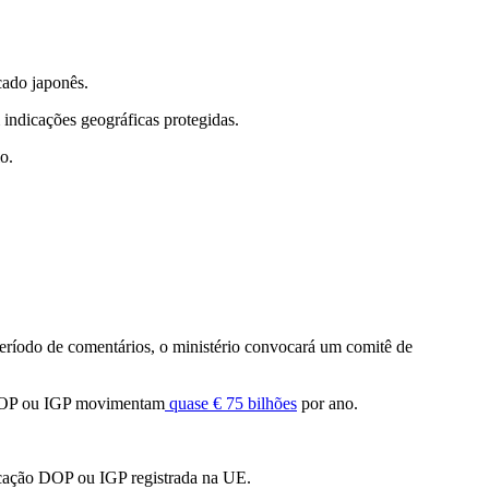
cado japonês.
 indicações geográficas protegidas.
o.
período de comentários, o ministério convocará um comitê de
 DOP ou IGP movimentam
quase € 75 bilhões
por ano.
ificação DOP ou IGP registrada na UE.