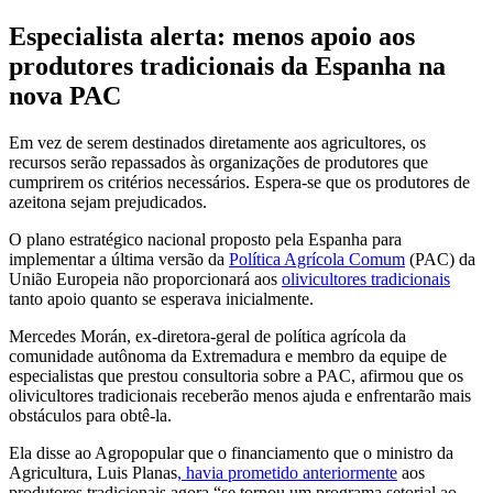
Especialista alerta: menos apoio aos
produtores tradicionais da Espanha na
nova PAC
Em vez de serem destinados diretamente aos agricultores, os
recursos serão repassados às organizações de produtores que
cumprirem os critérios necessários. Espera-se que os produtores de
azeitona sejam prejudicados.
O plano estratégico nacional proposto pela Espanha para
implementar a última versão da
Política Agrícola Comum
(PAC) da
União Europeia não proporcionará aos
olivicultores tradicionais
tanto apoio quanto se esperava inicialmente.
Mercedes Morán, ex-diretora-geral de política agrícola da
comunidade autônoma da Extremadura e membro da equipe de
especialistas que prestou consultoria sobre a PAC, afirmou que os
olivicultores tradicionais receberão menos ajuda e enfrentarão mais
obstáculos para obtê-la.
Ela disse ao Agropopular que o financiamento que o ministro da
Agricultura, Luis Planas
, havia prometido anteriormente
aos
produtores tradicionais agora “se tornou um programa setorial ao