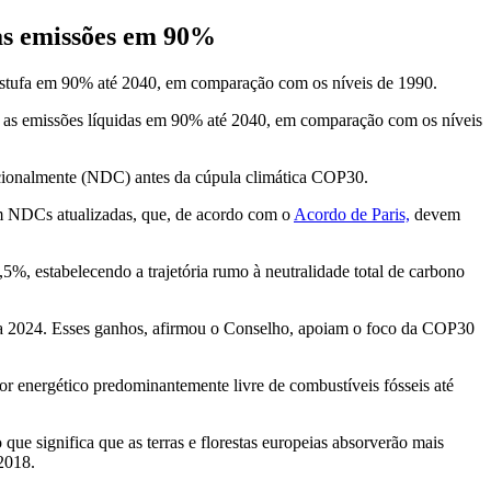
 as emissões em 90%
 estufa em 90% até 2040, em comparação com os níveis de 1990.
r as emissões líquidas em 90% até 2040, em comparação com os níveis
cionalmente (NDC) antes da cúpula climática COP30.
em NDCs atualizadas, que, de acordo com o
Acordo de Paris,
devem
, estabelecendo a trajetória rumo à neutralidade total de carbono
a 2024. Esses ganhos, afirmou o Conselho, apoiam o foco da COP30
r energético predominantemente livre de combustíveis fósseis até
e significa que as terras e florestas europeias absorverão mais
2018.