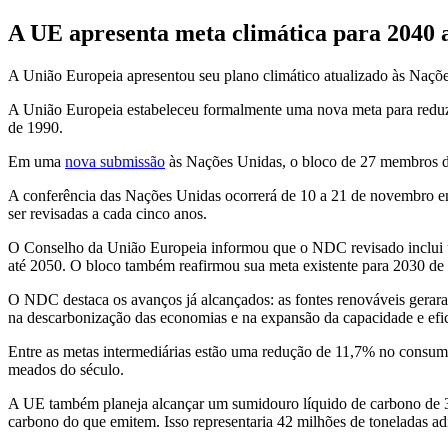
A UE apresenta meta climática para 2040 
A União Europeia apresentou seu plano climático atualizado às Naçõ
A União Europeia estabeleceu formalmente uma nova meta para reduzi
de 1990.
Em uma
nova submissão
às Nações Unidas, o bloco de 27 membros d
A conferência das Nações Unidas ocorrerá de 10 a 21 de novembro em
ser revisadas a cada cinco anos.
O Conselho da União Europeia informou que o NDC revisado inclui um
até 2050. O bloco também reafirmou sua meta existente para 2030 d
O NDC destaca os avanços já alcançados: as fontes renováveis ger
na descarbonização das economias e na expansão da capacidade e efi
Entre as metas intermediárias estão uma redução de 11,7% no consumo
meados do século.
A UE também planeja alcançar um sumidouro líquido de carbono de 310 
carbono do que emitem. Isso representaria 42 milhões de toneladas 