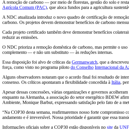
A remoção de carbono — por meio de florestas, gestão do solo e res
Agrícola Comum (PAC)
, que aloca fundos para a agricultura susten
A NDC atualizada introduz o novo quadro de certificação de remoção 
carbono. Os projetos devem demonstrar benefícios de carbono mensur
Cada projeto certificado também deve demonstrar benefícios colaterais
reduzir as emissões.
O NDC prioriza a remoção doméstica de carbono, mas permite o uso lim
complemento — e não um substituto — às reduções internas.
Essa disposição foi alvo de críticas da
Germanwatch
, que a descreveu
força, como visto no programa piloto
do Conselho
Internacional da A
Alguns observadores notaram que o acordo final foi resultado de in
consenso. Os críticos apontaram a flexibilidade concedida à
Itália
, pe
Apesar dessas concessões, várias organizações e governos acolhera
enquanto na Alemanha, a associação do setor energético BDEW afirmo
Ambiente, Monique Barbut, expressando satisfação pelo fato de a met
“
Na COP30 desta semana, reafirmaremos nosso forte compromisso com
andamento e é irreversível. Nossa prioridade é garantir que essa transiç
Informações oficiais sobre a COP30 estão disponíveis no
site
da
UNF