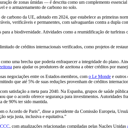
tauração de zonas úmidas — é descrita como um complemento essencial 
tável e o armazenamento de carbono no solo.
de carbono da UE, adotado em 2024, que estabelece as primeiras norma
áveis, verificáveis e permanentes, com salvaguardas contra a dupla co
 para a biodiversidade. Atividades como a reumidificação de turfeiras 
itado de créditos internacionais verificados, como projetos de restaur
 como uma brecha que poderia enfraquecer a integridade do plano. Aind
zeitona
para ajudar os produtores de azeitona a obter créditos por manejo
tensas negociações entre os Estados-membros, com
o Le Monde
e outros
rmitindo que até 5% de suas reduções provenham de créditos internaciona
m com satisfação a meta para 2040. Na Espanha, grupos de saúde públ
u que o acordo oferece segurança para investimentos. Autoridades fr
a de 90% ter sido mantida.
 o Acordo de Paris”, disse a presidente da Comissão Europeia, Ursu
ão seja justa, inclusiva e equitativa.”
CCC
, com atualizações relacionadas compiladas pelas Nações Unidas