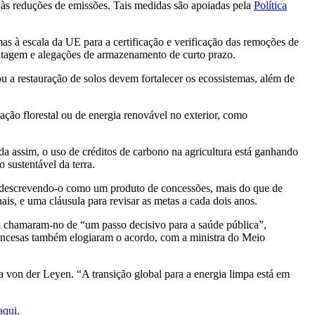
às reduções de emissões. Tais medidas são apoiadas pela
Política
s à escala da UE para a certificação e verificação das remoções de
ntagem e alegações de armazenamento de curto prazo.
ou a restauração de solos devem fortalecer os ecossistemas, além de
ação florestal ou de energia renovável no exterior, como
a assim, o uso de créditos de carbono na agricultura está ganhando
 sustentável da terra.
 descrevendo-o como um produto de concessões, mais do que de
is, e uma cláusula para revisar as metas a cada dois anos.
ica chamaram-no
de
“
um passo decisivo para a saúde pública”,
ancesas também elogiaram o acordo, com a ministra do Meio
la von der Leyen.
“
A transição global para a energia limpa está em
aqui
.