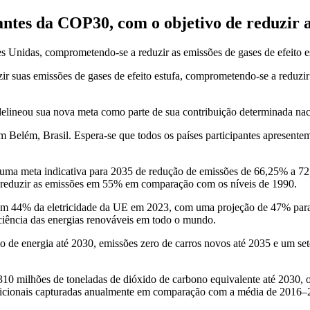
antes da COP30, com o objetivo de reduzir
es Unidas, comprometendo-se a reduzir as emissões de gases de efeito
r suas emissões de gases de efeito estufa, comprometendo-se a reduzi
elineou sua nova meta como parte de sua contribuição determinada na
 Belém, Brasil. Espera-se que todos os países participantes apresent
a meta indicativa para 2035 de redução de emissões de 66,25% a 72,5%
e reduzir as emissões em 55% em comparação com os níveis de 1990.
aram 44% da eletricidade da UE em 2023, com uma projeção de 47% par
ciência das energias renováveis em todo o mundo.
 de energia até 2030, emissões zero de carros novos até 2035 e um seto
milhões de toneladas de dióxido de carbono equivalente até 2030, o qu
adicionais capturadas anualmente em comparação com a média de 2016–