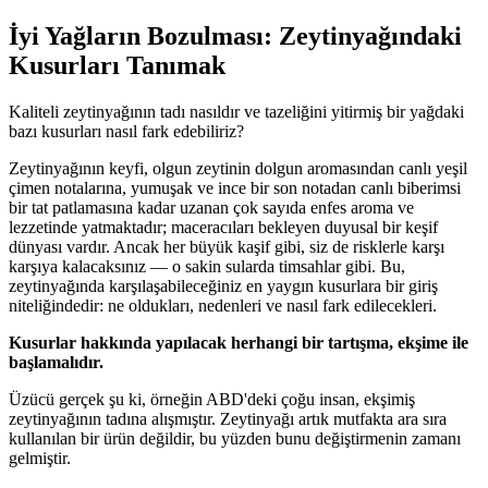
İyi Yağların Bozulması: Zeytinyağındaki
Kusurları Tanımak
Kaliteli zeytinyağının tadı nasıldır ve tazeliğini yitirmiş bir yağdaki
bazı kusurları nasıl fark edebiliriz?
Zeytinyağının keyfi, olgun zeytinin dolgun aromasından canlı yeşil
çimen notalarına, yumuşak ve ince bir son notadan canlı biberimsi
bir tat patlamasına kadar uzanan çok sayıda enfes aroma ve
lezzetinde yatmaktadır; maceracıları bekleyen duyusal bir keşif
dünyası vardır. Ancak her büyük kaşif gibi, siz de risklerle karşı
karşıya kalacaksınız — o sakin sularda timsahlar gibi. Bu,
zeytinyağında karşılaşabileceğiniz en yaygın kusurlara bir giriş
niteliğindedir: ne oldukları, nedenleri ve nasıl fark edilecekleri.
Kusurlar hakkında yapılacak herhangi bir tartışma, ekşime ile
başlamalıdır.
Üzücü gerçek şu ki, örneğin ABD'deki çoğu insan, ekşimiş
zeytinyağının tadına alışmıştır. Zeytinyağı artık mutfakta ara sıra
kullanılan bir ürün değildir, bu yüzden bunu değiştirmenin zamanı
gelmiştir.