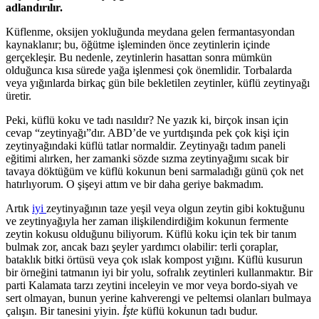
adlandırılır.
Küflenme, oksijen yokluğunda meydana gelen fermantasyondan
kaynaklanır; bu, öğütme işleminden önce zeytinlerin içinde
gerçekleşir. Bu nedenle, zeytinlerin hasattan sonra mümkün
olduğunca kısa sürede yağa işlenmesi çok önemlidir. Torbalarda
veya yığınlarda birkaç gün bile bekletilen zeytinler, küflü zeytinyağı
üretir.
Peki, küflü koku ve tadı nasıldır? Ne yazık ki, birçok insan için
cevap “zeytinyağı”dır. ABD’de ve yurtdışında pek çok kişi için
zeytinyağındaki küflü tatlar normaldir. Zeytinyağı tadım paneli
eğitimi alırken, her zamanki sözde sızma zeytinyağımı sıcak bir
tavaya döktüğüm ve küflü kokunun beni sarmaladığı günü çok net
hatırlıyorum. O şişeyi attım ve bir daha geriye bakmadım.
Artık
iyi
zeytinyağının taze yeşil veya olgun zeytin gibi koktuğunu
ve zeytinyağıyla her zaman ilişkilendirdiğim kokunun fermente
zeytin kokusu olduğunu biliyorum. Küflü koku için tek bir tanım
bulmak zor, ancak bazı şeyler yardımcı olabilir: terli çoraplar,
bataklık bitki örtüsü veya çok ıslak kompost yığını. Küflü kusurun
bir örneğini tatmanın iyi bir yolu, sofralık zeytinleri kullanmaktır. Bir
parti Kalamata tarzı zeytini inceleyin ve mor veya bordo-siyah ve
sert olmayan, bunun yerine kahverengi ve peltemsi olanları bulmaya
çalışın. Bir tanesini yiyin.
İşte
küflü kokunun tadı budur.