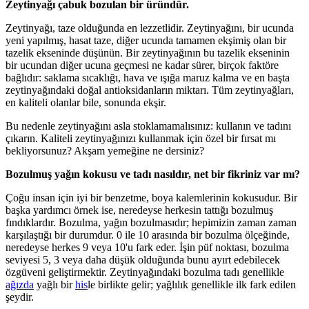
Zeytinyağı çabuk bozulan bir üründür.
Zeytinyağı, taze olduğunda en lezzetlidir. Zeytinyağını, bir ucunda
yeni yapılmış, hasat taze, diğer ucunda tamamen ekşimiş olan bir
tazelik ekseninde düşünün. Bir zeytinyağının bu tazelik ekseninin
bir ucundan diğer ucuna geçmesi ne kadar sürer, birçok faktöre
bağlıdır: saklama sıcaklığı, hava ve ışığa maruz kalma ve en başta
zeytinyağındaki doğal antioksidanların miktarı. Tüm zeytinyağları,
en kaliteli olanlar bile, sonunda ekşir.
Bu nedenle zeytinyağını asla stoklamamalısınız: kullanın ve tadını
çıkarın. Kaliteli zeytinyağınızı kullanmak için özel bir fırsat mı
bekliyorsunuz? Akşam yemeğine ne dersiniz?
Bozulmuş yağın kokusu ve tadı nasıldır, net bir fikriniz var mı?
Çoğu insan için iyi bir benzetme, boya kalemlerinin kokusudur. Bir
başka yardımcı örnek ise, neredeyse herkesin tattığı bozulmuş
fındıklardır. Bozulma, yağın bozulmasıdır; hepimizin zaman zaman
karşılaştığı bir durumdur. 0 ile 10 arasında bir bozulma ölçeğinde,
neredeyse herkes 9 veya 10'u fark eder. İşin püf noktası, bozulma
seviyesi 5, 3 veya daha düşük olduğunda bunu ayırt edebilecek
özgüveni geliştirmektir. Zeytinyağındaki bozulma tadı genellikle
ağızda
yağlı bir
his
le birlikte gelir; yağlılık genellikle ilk fark edilen
şeydir.