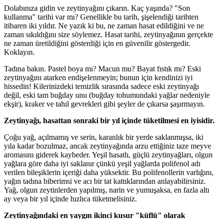
Dolabınıza gidin ve zeytinyağını çıkarın. Kaç yaşında? "Son
kullanma" tarihi var mı? Genellikle bu tarih, şişelendiği tarihten
itibaren iki yıldır. Ne yazık ki bu, ne zaman hasat edildiğini ve ne
zaman sıkıldığını size söylemez. Hasat tarihi, zeytinyağının gerçekte
ne zaman üretildiğini gösterdiği için en güvenilir göstergedir.
Koklayın.
Tadına bakın. Pastel boya mı? Macun mu? Bayat fıstık mı? Eski
zeytinyağını atarken endişelenmeyin; bunun için kendinizi iyi
hissedin! Kilerinizdeki temizlik sırasında sadece eski zeytinyağı
değil, eski tam buğday unu (buğday tohumundaki yağlar nedeniyle
ekşir), kraker ve tahıl gevrekleri gibi şeyler de çıkarsa şaşırmayın.
Zeytinyağı, hasattan sonraki bir yıl içinde tüketilmesi en iyisidir.
Çoğu yağ, açılmamış ve serin, karanlık bir yerde saklanmışsa, iki
yıla kadar bozulmaz, ancak zeytinyağında arzu ettiğiniz taze meyve
aromasını giderek kaybeder. Yeşil hasatlı, güçlü zeytinyağları, olgun
yağlara göre daha iyi saklanır çünkü yeşil yağlarda polifenol adı
verilen bileşiklerin içeriği daha yüksektir. Bu polifenollerin varlığını,
yağın tadına biberimsi ve acı bir tat kattıklarından anlayabilirsiniz.
Yağ, olgun zeytinlerden yapılmış, narin ve yumuşaksa, en fazla altı
ay veya bir yıl içinde hızlıca tüketmelisiniz.
Zeytinyağındaki en yaygın ikinci kusur "küflü" olarak