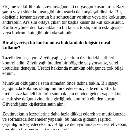
Ekşime ve küflü koku, zeytinyağındaki en yaygın kusurlardır. Bazen
şarap veya sirke kokusu gibi bir kusurla da karşılaşabilirsiniz. Bu,
oksijenle fermantasyonun bir sonucudur ve sirke veya oje kokusunu
andırabilir. Ara sıra ortaya çıkan bir başka kusur da küf kokusudur.
Küflü zeytinlerden kaynaklanan bu kusur, tozlu, küflü eski giysiler
veya bodrum katı gibi bir tada sahiptir.
Bir alışverişçi bu korku odası hakkındaki bilgisini nasıl
kullanır?
Tazelikten başlayın. Zeytinyağı şişelerinin üzerindeki tarihleri
kontrol edin. Zeytinyağı üretilen bir bölgede yaşıyorsanız, yerel
üreticileri deneyin. Üretici hakkında mümkün olduğunca çok bilgi
edinin.
Mümkün olduğunca satın almadan önce tadına bakın. Bir şişeyi
açtığınızda kokmuş olduğunu fark ederseniz, iade edin. Etik bir
üretici size kaliteli bir ürün sunmak için elinden geleni yapacaktır,
ancak şişe dağıtım zincirine girdiğinde kontrolü elinden kaçar.
Güvendiğiniz kişilerden satın alın.
Zeytinyağının lezzetlerine daha fazla dikkat ederek ve mutfağınızda
ve sofranızda denemeler yaparak, bu harika gıdanın şaşırtıcı
çeşitliliğini keşfedeceksiniz. Bilgi ve deneyiminiz size cesaret versin;
timsahları boş verin — tam gaz ileri!