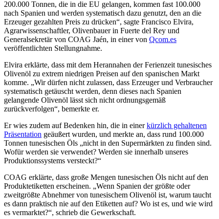
200.000 Tonnen, die in die EU gelangen, kommen fast 100.000
nach Spanien und werden systematisch dazu genutzt, den an die
Erzeuger gezahlten Preis zu drücken“, sagte Francisco Elvira,
Agrarwissenschaftler, Olivenbauer in Fuerte del Rey und
Generalsekretär von COAG Jaén, in einer von
Qcom.es
veröffentlichten Stellungnahme.
Elvira erklärte, dass mit dem Herannahen der Ferienzeit tunesisches
Olivenöl zu extrem niedrigen Preisen auf den spanischen Markt
komme.
„
Wir dürfen nicht zulassen, dass Erzeuger und Verbraucher
systematisch getäuscht werden, denn dieses nach Spanien
gelangende Olivenöl lässt sich nicht ordnungsgemäß
zurückverfolgen
“
, bemerkte er.
Er wies zudem auf Bedenken hin, die in einer
kürzlich gehaltenen
Präsentation
geäußert wurden, und merkte an, dass rund 100.000
Tonnen tunesischen Öls
„nicht in den Supermärkten zu finden sind.
Wofür werden sie verwendet? Werden sie innerhalb unseres
Produktionssystems versteckt?“
COAG erklärte, dass große Mengen tunesischen Öls nicht auf den
Produktetiketten erscheinen.
„Wenn Spanien der größte oder
zweitgrößte Abnehmer von tunesischem Olivenöl ist, warum taucht
es dann praktisch nie auf den Etiketten auf? Wo ist es, und wie wird
es vermarktet?“, schrieb die Gewerkschaft.