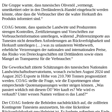
Die Gruppe warnte, dass tunesisches Olivenöl „vermengt,
umetikettiert oder in den Dreiländereck-Handel eingebracht werden
könnte, ohne dass die Verbraucher über die wahre Herkunft des
Produkts informiert sind.“
COAG betonte, dass spanische Landwirte und Produzenten
strengen Kontrollen, Zertifizierungen und Vorschriften zur
Verbraucherinformation unterliegen, während
„Präferenzimporte aus
Tunesien nicht denselben Anforderungen an Rückverfolgbarkeit und
Herkunft unterliegen (…) was zu unlauterem Wettbewerb,
erhebliche Verzerrungen der nationalen und internationalen Preise,
das Risiko von Dreiecksgeschäften mit Drittländern sowie einen
Mangel an Transparenz für die Verbraucher.“
Die Gewerkschaft zitierte Schätzungen des tunesischen Nationalen
Landwirtschaftsobservatoriums, wonach zwischen August 2024 und
August 2025 Exporte in Höhe von 210.700 Tonnen prognostiziert
werden. COAG stellte die Frage, wie die Exportmengen ohne
entsprechende Quotenanpassungen weiter steigen können.
„
Was
passiert wirklich mit diesem Öl? Wer kauft es? Wie wird es
verkauft? Unter wessen Namen verlässt es das Land?“
Der COAG forderte die Behörden nachdrücklich auf, die zollfreien
Kontingente Tunesiens auszusetzen, bis eine lückenlose
Rückverfolgbarkeit gewährleistet ist. Er forderte außerdem ein Ende