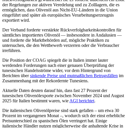
der Regelungen zur aktiven Veredelung und zu Zolllagern, die es
ermöglichen, dass Olivenöl aus Nicht-EU-Ländern in die Union
eingeführt und später als europäisches Verarbeitungserzeugnis
exportiert wird.
Der Verband forderte verstärkte Rückverfolgbarkeitskontrollen für
sämtliches importiertes Olivenöl — insbesondere in Andalusien —
und forderte die Marktbehörden auf, mögliche Praktiken zu
untersuchen, die den Wettbewerb verzerren oder die Verbraucher
irreführen.
Die Position der COAG spiegelt die in Italien immer lauter
werdenden Forderungen nach einer genauen Überprüfung der
tunesischen Handelsströme wider, vor dem Hintergrund von
Berichten über
sinkende Preise und mutmaßlichen Betrugsfällen
im
Zusammenhang mit der Rekordernte Tunesiens.
Aktuelle Daten deuten darauf hin, dass fast 27 Prozent der
tunesischen Olivenölexporte zwischen November 2024 und August
2025 für Italien bestimmt waren, wie
AGI berichtet
.
Die italienischen Olivenölpreise sind stark gefallen – um etwa 30
Prozent im vergangenen Monat –, wodurch sich der einst erhebliche
Preisunterschied zu spanischen Ölen verringert hat. Einige
italienische Händler nutzen möglicherweise die anhaltende Krise in