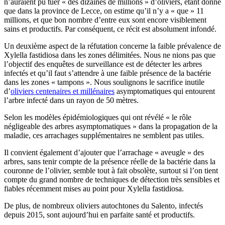
n’auraient pu tuer
« des dizaines de millions » d’oliviers, étant donné
que dans la province de Lecce, on estime qu’il n’y a
« que » 11
millions, et que bon nombre d’entre eux sont encore visiblement
sains et productifs. Par conséquent, ce récit est absolument infondé.
Un deuxième aspect de la réfutation concerne la faible prévalence de
Xylella fastidiosa dans les zones délimitées. Nous ne nions pas que
l’objectif des enquêtes de surveillance est de détecter les arbres
infectés et qu’il faut s’attendre à une faible présence de la bactérie
dans les zones « tampons ». Nous soulignons le sacrifice inutile
d’
oliviers centenaires et millénaires
asymptomatiques qui entourent
l’arbre infecté dans un rayon de 50 mètres.
Selon les modèles épidémiologiques qui ont révélé
« le rôle
négligeable des arbres asymptomatiques » dans la propagation de la
maladie, ces arrachages supplémentaires ne semblent pas utiles.
Il convient également d’ajouter que l’arrachage
« aveugle » des
arbres, sans tenir compte de la présence réelle de la bactérie dans la
couronne de l’olivier, semble tout à fait obsolète, surtout si l’on tient
compte du grand nombre de techniques de détection très sensibles et
fiables récemment mises au point pour Xylella fastidiosa.
De plus, de nombreux oliviers autochtones du Salento, infectés
depuis 2015, sont aujourd’hui en parfaite santé et productifs.