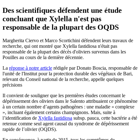
Des scientifiques défendent une étude
concluant que Xylella n'est pas
responsable de la plupart des OQDS
Margherita Ciervo et Marco Scortichini défendent leurs travaux de
recherche, qui ont montré que Xylella fastidiosa n'était pas
responsable de la plupart des décès d'oliviers survenus dans les
Pouilles au cours de la dernière décennie.
La
réponse à notre article
rédigée par Donato Boscia, responsable de
l'unité de l'Institut pour la protection durable des végétaux de Bari,
relevant du Conseil national de la recherche, appelle quelques
précisions
Il convient de souligner que les premières études concernant le
dépérissement des oliviers dans le Salento attribuaient ce phénomène
à un certain nombre d’agents pathogènes : une maladie « complexe
», incluant également certains champignons. Mais, suite à
l’identification de
Xylella fastidiosa
subsp. pauca, cette bactérie a été
retenue comme seul agent causal du syndrome de dépérissement
rapide de l’olivier (OQDS).
En conséquence, à partir de 2015, tous les symptômes de