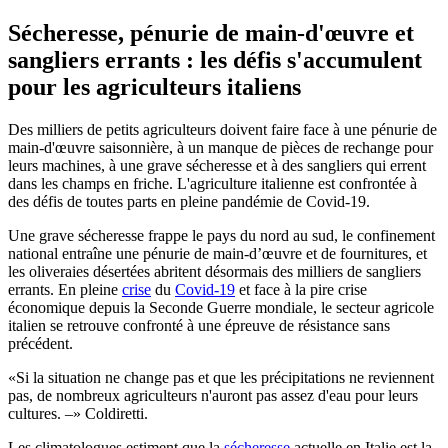
Sécheresse, pénurie de main-d'œuvre et
sangliers errants : les défis s'accumulent
pour les agriculteurs italiens
Des milliers de petits agriculteurs doivent faire face à une pénurie de
main-d'œuvre saisonnière, à un manque de pièces de rechange pour
leurs machines, à une grave sécheresse et à des sangliers qui errent
dans les champs en friche. L'agriculture italienne est confrontée à
des défis de toutes parts en pleine pandémie de Covid-19.
Une grave sécheresse frappe le pays du nord au sud, le confinement
national entraîne une pénurie de main-d’œuvre et de fournitures, et
les oliveraies désertées abritent désormais des milliers de sangliers
errants. En pleine
crise
du
Covid-19
et face à la pire crise
économique depuis la Seconde Guerre mondiale, le secteur agricole
italien se retrouve confronté à une épreuve de résistance sans
précédent.
Si la situation ne change pas et que les précipitations ne reviennent
pas, de nombreux agriculteurs n'auront pas assez d'eau pour leurs
cultures. –
Coldiretti.
Les climatologues estiment que la
sécheresse
actuelle en Italie est la