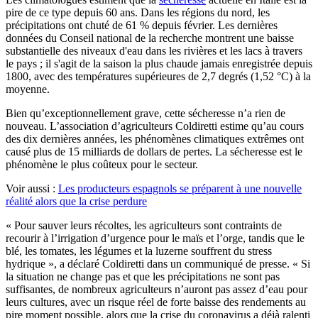
pire de ce type depuis 60 ans. Dans les régions du nord, les
précipitations ont chuté de 61 % depuis février. Les dernières
données du Conseil national de la recherche montrent une baisse
substantielle des niveaux d'eau dans les rivières et les lacs à travers
le pays ; il s'agit de la saison la plus chaude jamais enregistrée depuis
1800, avec des températures supérieures de 2,7 degrés (1,52 °C) à la
moyenne.
Bien qu’exceptionnellement grave, cette sécheresse n’a rien de
nouveau. L’association d’agriculteurs Coldiretti estime qu’au cours
des dix dernières années, les phénomènes climatiques extrêmes ont
causé plus de 15 milliards de dollars de pertes. La sécheresse est le
phénomène le plus coûteux pour le secteur.
Voir aussi :
Les producteurs espagnols se préparent à une nouvelle
réalité alors que la crise perdure
« Pour sauver leurs récoltes, les agriculteurs sont contraints de
recourir à l’irrigation d’urgence pour le maïs et l’orge, tandis que le
blé, les tomates, les légumes et la luzerne souffrent du stress
hydrique », a déclaré Coldiretti dans un communiqué de presse. « Si
la situation ne change pas et que les précipitations ne sont pas
suffisantes, de nombreux agriculteurs n’auront pas assez d’eau pour
leurs cultures, avec un risque réel de forte baisse des rendements au
pire moment possible, alors que la crise du coronavirus a déjà ralenti