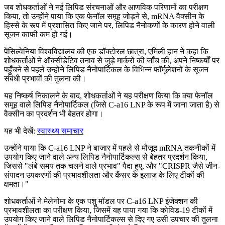
जब शोधकर्ताओं ने नई लिपिड संरचनाओं और आणविक परिणामों का परीक्षण
किया, तो उन्होंने पाया कि एक फेनॉल समूह जोड़ने से, mRNA वैक्सीन के
हिस्से के रूप में प्रशासित किए जाने पर, लिपिड नैनोकणों के कारण होने वाली
सूजन काफी कम हो गई।
पेंसिल्वेनिया विश्वविद्यालय की एक डॉक्टोरल छात्रा, एमिली हान ने कहा कि
शोधकर्ताओं ने ऑक्सीडेटिव तनाव से जुड़े मार्करों की जाँच की, अपने निष्कर्षों पर
पहुँचने से पहले उन्होंने लिपिड नैनोपार्टिकल के विभिन्न फॉर्मूलेशनों के सूजन
संबंधी प्रभावों की तुलना की।
यह निष्कर्ष निकालने के बाद, शोधकर्ताओं ने यह परीक्षण किया कि क्या फेनॉल
समूह वाले लिपिड नैनोपार्टिकल (जिसे C-a16 LNP के रूप में जाना जाता है) से
वैक्सीन का प्रदर्शन भी बेहतर होगा।
यह भी देखें:
स्वास्थ्य समाचार
उन्होंने पाया कि C-a16 LNP ने बाजार में पहले से मौजूद mRNA तकनीकों में
उपयोग किए जाने वाले अन्य लिपिड नैनोपार्टिकल्स से बेहतर प्रदर्शन किया,
जिससे
"लंबे समय तक चलने वाले प्रभाव" पैदा हुए, और
"
CRISPR जैसे जीन-
संपादन उपकरणों की प्रभावशीलता और कैंसर के इलाज के लिए टीकों की
क्षमता।"
शोधकर्ताओं ने मेलेनोमा के एक पशु मॉडल पर C-a16 LNP इंजेक्शन की
प्रभावशीलता का परीक्षण किया, जिसमें यह पाया गया कि कोविड-19 टीकों में
उपयोग किए जाने वाले लिपिड नैनोपार्टिकल्स से दिए गए उसी उपचार की तुलना