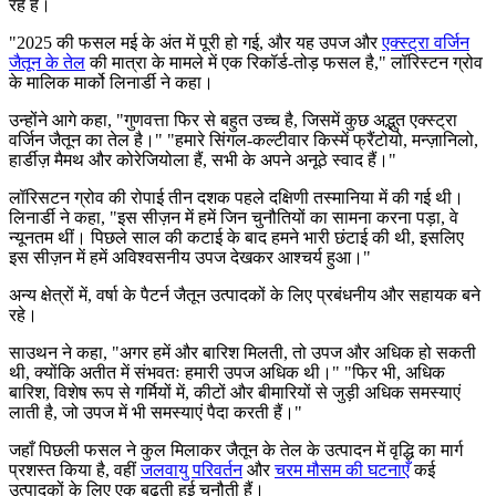
रहे हैं।
"2025 की फसल मई के अंत में पूरी हो गई, और यह उपज और
एक्स्ट्रा वर्जिन
जैतून के तेल
की मात्रा के मामले में एक रिकॉर्ड-तोड़ फसल है," लॉरिस्टन ग्रोव
के मालिक मार्को लिनार्डी ने कहा।
उन्होंने आगे कहा,
"
गुणवत्ता फिर से बहुत उच्च है, जिसमें कुछ अद्भुत एक्स्ट्रा
वर्जिन जैतून का तेल है।" "हमारे सिंगल-कल्टीवार किस्में फ्रैंटोयो, मन्ज़ानिलो,
हार्डीज़ मैमथ और कोरेजियोला हैं, सभी के अपने अनूठे स्वाद हैं।"
लॉरिसटन ग्रोव की रोपाई तीन दशक पहले दक्षिणी तस्मानिया में की गई थी।
लिनार्डी ने कहा, "इस सीज़न में हमें जिन चुनौतियों का सामना करना पड़ा, वे
न्यूनतम थीं। पिछले साल की कटाई के बाद हमने भारी छंटाई की थी, इसलिए
इस सीज़न में हमें अविश्वसनीय उपज देखकर आश्चर्य हुआ।"
अन्य क्षेत्रों में, वर्षा के पैटर्न जैतून उत्पादकों के लिए प्रबंधनीय और सहायक बने
रहे।
साउथन ने कहा,
"
अगर हमें और बारिश मिलती, तो उपज और अधिक हो सकती
थी, क्योंकि अतीत में संभवतः हमारी उपज अधिक थी।" "फिर भी, अधिक
बारिश, विशेष रूप से गर्मियों में, कीटों और बीमारियों से जुड़ी अधिक समस्याएं
लाती है, जो उपज में भी समस्याएं पैदा करती हैं।"
जहाँ पिछली फसल ने कुल मिलाकर जैतून के तेल के उत्पादन में वृद्धि का मार्ग
प्रशस्त किया है, वहीं
जलवायु परिवर्तन
और
चरम मौसम की घटनाएँ
कई
उत्पादकों के लिए एक बढ़ती हुई चुनौती हैं।