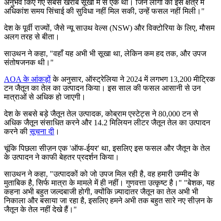
अनुभव किए गए सबसे खराब सूखों में से एक था। जिन लोगों को इस क्षेत्र में
अधिकांश समय सिंचाई की सुविधा नहीं मिल सकी, उन्हें फसल नहीं मिली।"
देश के पूर्वी राज्यों, जैसे न्यू साउथ वेल्स (NSW) और विक्टोरिया के लिए, मौसम
अलग तरह से बीता।
साउथन ने कहा, "वहाँ यह अभी भी सूखा था, लेकिन कम हद तक, और उपज
संतोषजनक थी।"
AOA के आंकड़ों
के अनुसार, ऑस्ट्रेलिया ने 2024 में लगभग 13,200 मीट्रिक
टन जैतून का तेल का उत्पादन किया। इस साल की फसल आसानी से उन
मात्राओं से अधिक हो जाएगी।
देश के सबसे बड़े जैतून तेल उत्पादक, कोब्राम एस्टेट्स ने 80,000 टन से
अधिक जैतून संसाधित करने और 14.2 मिलियन लीटर जैतून तेल का उत्पादन
करने की
सूचना दी
।
चूंकि पिछला सीज़न एक
'ऑफ-ईयर' था, इसलिए इस फसल और जैतून के तेल
के उत्पादन ने काफी बेहतर प्रदर्शन किया।
साउथन ने कहा,
"
उत्पादकों को जो उपज मिल रही है, वह हमारी उम्मीद के
मुताबिक है, सिर्फ मात्रा के मामले में ही नहीं। गुणवत्ता उत्कृष्ट है।
"
"बेशक, यह
कहना अभी बहुत जल्दबाजी होगी, क्योंकि ज़्यादातर जैतून का तेल अभी भी
निकाला और बसाया जा रहा है, इसलिए हमने अभी तक बहुत सारे नए सीज़न के
जैतून के तेल नहीं देखे हैं।"