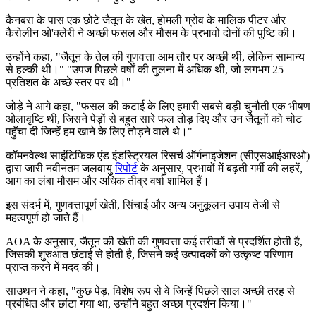
कैनबरा के पास एक छोटे जैतून के खेत, होमली ग्रोव के मालिक पीटर और
कैरोलीन ओ'क्लेरी ने अच्छी फसल और मौसम के प्रभावों दोनों की पुष्टि की।
उन्होंने कहा,
"
जैतून के तेल की गुणवत्ता आम तौर पर अच्छी थी, लेकिन सामान्य
से हल्की थी।" "उपज पिछले वर्षों की तुलना में अधिक थी, जो लगभग 25
प्रतिशत के अच्छे स्तर पर थी।"
जोड़े ने आगे कहा, "फसल की कटाई के लिए हमारी सबसे बड़ी चुनौती एक भीषण
ओलावृष्टि थी, जिसने पेड़ों से बहुत सारे फल तोड़ दिए और उन जैतूनों को चोट
पहुँचा दी जिन्हें हम खाने के लिए तोड़ने वाले थे।"
कॉमनवेल्थ साइंटिफिक एंड इंडस्ट्रियल रिसर्च ऑर्गनाइजेशन (सीएसआईआरओ)
द्वारा जारी नवीनतम जलवायु
रिपोर्ट
के अनुसार, प्रभावों में बढ़ती गर्मी की लहरें,
आग का लंबा मौसम और अधिक तीव्र वर्षा शामिल हैं।
इस संदर्भ में, गुणवत्तापूर्ण खेती, सिंचाई और अन्य अनुकूलन उपाय तेजी से
महत्वपूर्ण हो जाते हैं।
AOA के अनुसार, जैतून की खेती की गुणवत्ता कई तरीकों से प्रदर्शित होती है,
जिसकी शुरुआत छंटाई से होती है, जिसने कई उत्पादकों को उत्कृष्ट परिणाम
प्राप्त करने में मदद की।
साउथन ने कहा, "कुछ पेड़, विशेष रूप से वे जिन्हें पिछले साल अच्छी तरह से
प्रबंधित और छांटा गया था, उन्होंने बहुत अच्छा प्रदर्शन किया।"