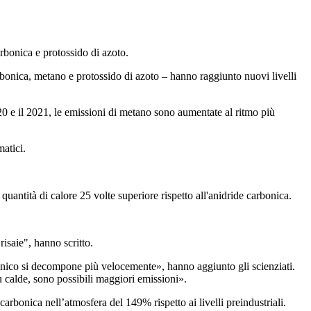
rbonica e protossido di azoto.
onica, metano e protossido di azoto – hanno raggiunto nuovi livelli
0 e il 2021, le emissioni di metano sono aumentate al ritmo più
matici.
uantità di calore 25 volte superiore rispetto all'anidride carbonica.
isaie", hanno scritto.
ganico si decompone più velocemente», hanno aggiunto gli scienziati.
 calde, sono possibili maggiori emissioni».
rbonica nell’atmosfera del 149% rispetto ai livelli preindustriali.