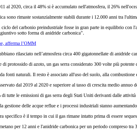
2011 al 2020, circa il 48% si è accumulato nell'atmosfera, il 26% nell'oc
sono rimaste sostanzialmente stabili durante i 12.000 anni tra l'ultima 
lo del carbonio preindustriale fosse in gran parte in equilibrio con l'atm
ggiuntivo sotto forma di anidride carbonica".
nque, afferma l’OMM
e abbiano rilasciato nell’atmosfera circa 400 gigatonnellate di anidride ca
i protossido di azoto, un gas serra considerato 300 volte più potente del
 fonti naturali. Il resto è associato all'uso del suolo, alla combustione di
servato dal 2019 al 2020 e superiore al tasso di crescita medio annuo de
 tutte le emissioni di gas serra degli Stati Uniti derivanti dalle attivit
la gestione delle acque reflue e i processi industriali stanno aumentando
rra specifico è il tempo in cui il gas rimane intatto prima di essere seque
 metano per 12 anni e l'anidride carbonica per un periodo compreso tra 