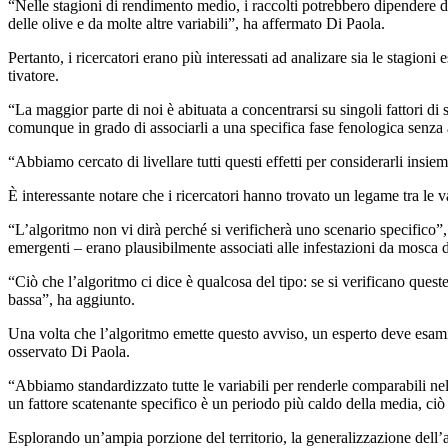
“
Nelle stagioni di rendimento medio, i raccolti potrebbero dipendere da
delle olive e da molte altre variabili”, ha affermato Di Paola.
Pertanto, i ricercatori erano più inter­es­sati ad an­ali­zare sia le sta­gio
tivatore.
“La
maggior parte di noi è abituata a concentrarsi su singoli fattori di
comunque in grado di associarli a una specifica fase fenologica senza
“
Abbiamo cercato di livellare tutti questi effetti per considerarli insiem
È interessante notare che i ricercatori hanno trovato un legame tra le v
“
L’algoritmo non vi dirà perché si verificherà uno scenario specifico”
emergenti – erano plausibilmente associati alle infestazioni da mosca d
“
Ciò che l’algoritmo ci dice è qualcosa del tipo: se si verificano ques
bassa”, ha aggiunto.
Una volta che l’algoritmo emette questo avviso, un esperto deve esamin
osservato Di Paola.
“
Abbiamo standardizzato tutte le variabili per renderle comparabili nel
un fattore scatenante specifico è un periodo più caldo della media, ciò 
Esplorando un’ampia porzione del territorio, la generalizzazione dell’al