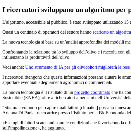
I ricercatori sviluppano un algoritmo per pr
L'algoritmo, accessibile al pubblico, è stato sviluppato utilizzando 15 a
Quasi un centinaio di operatori del settore hanno
scaricato un algorit
La nuova tecnologia si basa su un’analisi approfondita dei modelli meteo
Confrontando la relazione tra lo sviluppo dell’olivo e i raccolti con gli i
influenzano la produttività dell’olivo.
Vedi anche:
Uno strumento di IA per gli olivicoltori migliorerà le rese e
I ricercatori ritengono che queste informazioni possano aiutare le ammini
apportare eventuali adeguamenti agronomici o commerciali.
La nuova tecnologia è il risultato di un
progetto co­or­di­na­to
che ha co­i
Sostenibile (ENEA), oltre a ri­cher­ca­to­ri americani dell’Università del
“
Stiamo lavorando per capire quali fattori [climatici] possano innescare
Arianna Di Paola, ricercatrice presso l’Istituto per la BioEconomia d
«
Esempi di fattori scatenanti sono le condizioni che favoriscono la di
sull’impollinazione», ha aggiunto.