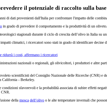
evedere il potenziale di raccolto sulla base 
nni di dati provenienti dall'Italia per confrontare l'impatto delle combina
mo
in grado di prevedere il comportamento e la produttività di un oliveto
rologici stagionali durante il ciclo di crescita dell’olivo in Italia su u
mpatti climatici, i ricercatori sono stati in grado di identificare decine di
 ridurrà i costi, affermano i ricercatori
strazioni nazionali o regionali, gli olivicoltori, i produttori e altre pa
n­vo­le­to sci­en­ti­fi­ci­sti del Consiglio Nazionale delle Ricerche (CNR)
la California – Berkeley.
 condizioni sfavorevoli e la probabilità associata di subire effetti nega
el CNR.
ffusione della
mosca
dell’olivo
o le alte temperature invernali che possono a