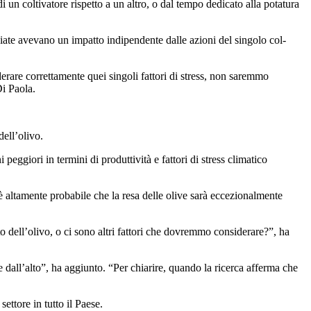
 un coltivatore rispetto a un altro, o dal tempo dedicato alla potatura
­cia­te avevano un impa­tto indi­pen­dente dalle azioni del si­ngolo col­
derare correttamente quei singoli fattori di stress, non saremmo
Di Paola.
dell’olivo.
 peggiori in termini di produttività e fattori di stress climatico
 è altamente probabile che la resa delle olive sarà eccezionalmente
tto dell’olivo, o ci sono altri fattori che dovremmo considerare?”, ha
e dall’alto”, ha aggiunto.
“
Per chiarire, quando la ricerca afferma che
ettore in tutto il Paese.