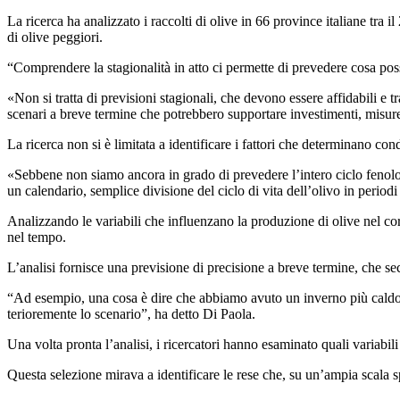
La ricerca ha analizzato i raccolti di olive in 66 province italiane tra i
di olive peggiori.
“
Comprendere la stagionalità in atto ci permette di prevedere cosa pos
«Non si tratta di previsioni stagionali, che devono essere affidabili e t
scenari a breve termine che potrebbero supportare investimenti, misur
La ricerca non si è limitata a identificare i fattori che determinano con
«Sebbene non siamo ancora in grado di prevedere l’intero ciclo fenolog
un calendario, semplice divisione del ciclo di vita dell’olivo in period
Analizzando le variabili che influenzano la produzione di olive nel co
nel tempo.
L’analisi fornisce una previsione di precisione a breve termine, che seco
“
Ad esem­pi­o, una cosa è dire che abbiamo avuto un in­verno più caldo
teri­o­re­mente lo sce­na­rio”, ha detto Di Paola.
Una volta pronta l’analisi, i ricercatori hanno esaminato quali variabi
Questa selezione mirava a identificare le rese che, su un’ampia scala sp