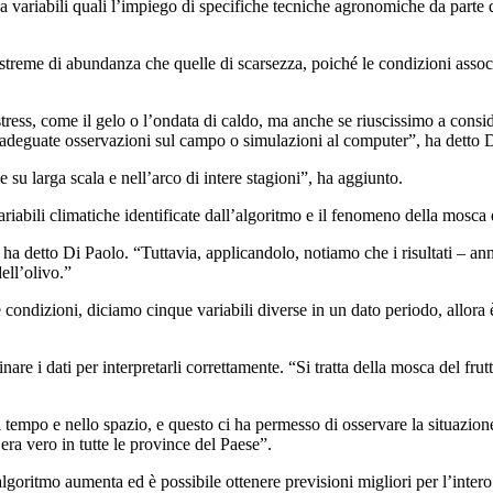
 variabili quali l’impiego di specifiche tecniche agronomiche da parte di
ni est­reme di ab­undanza che quelle di scarsezza, po­iché le con­di­zioni asso
 stress, come il gelo o l’ondata di caldo, ma anche se riuscissimo a consi
 adeguate osservazioni sul campo o simulazioni al computer”, ha detto 
e su larga scala e nell’arco di intere stagioni”, ha aggiunto.
ariabili climatiche identificate dall’algoritmo e il fenomeno della mosca 
, ha detto Di Paolo.
“
Tuttavia, applicandolo, notiamo che i risultati – anni
ell’olivo.”
te condizioni, diciamo cinque variabili diverse in un dato periodo, allora
are i dati per interpretarli correttamente.
“
Si tratta della mosca del fru
 tempo e nello spazio, e questo ci ha permesso di osservare la situazion
era vero in tutte le province del Paese”.
goritmo aumenta ed è possibile ottenere previsioni migliori per l’intero s