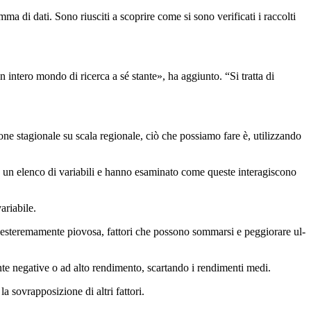
amma di dati. Sono riusciti a scoprire come si sono verificati i raccolti
, un intero mondo di ricerca a sé stante», ha aggiunto.
“
Si tratta di
ne stagionale su scala regionale, ciò che possiamo fare è, utilizzando
to un elenco di variabili e hanno esaminato come queste interagiscono
ariabile.
es­te­re­mamente piovosa, fattori che possono sommarsi e peggiorare ul­
ente negative o ad alto rendimento, scartando i rendimenti medi.
a sovrapposizione di altri fattori.