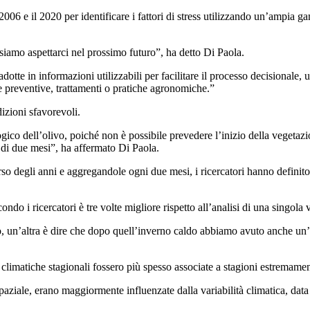
l 2006 e il 2020 per identificare i fattori di stress utilizzando un’ampia g
siamo aspettarci nel prossimo futuro”, ha detto Di Paola.
radotte in informazioni utilizzabili per facilitare il processo decisionale
e preventive, trattamenti o pratiche agronomiche.”
dizioni sfavorevoli.
ico dell’olivo, poiché non è possibile prevedere l’inizio della vegetazio
i di due mesi”, ha affermato Di Paola.
rso degli anni e aggregandole ogni due mesi, i ricercatori hanno defini
ndo i ricercatori è tre volte migliore rispetto all’analisi di una singola v
, un’altra è dire che dopo quell’in­verno caldo abbiamo avuto anche un’
li climatiche stagionali fossero più spesso associate a stagioni estremam
aziale, erano maggiormente influenzate dalla variabilità climatica, data l