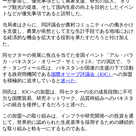
ーが参加し、優先事項として農家支援、研究の拡大、 オリ
ーブ観光の促進、そして国内生産の向上を目的としたイベン
トなどが優先事項であると説明した。
当局者はさらに、同評議会が農村コミュニティへの働きかけ
を支援し、農業が依然として主な生計手段である地域におけ
る経済的な機会を拡大する役割を果たすだろうと付け加え
た。
同セクターの発展に焦点を当てた全国イベント「アル・バラ
カ・パキスタン・オリーブ・サミット2.0」での演説で、 ラ
ナ・タンヴィール氏は
、パキスタンが
国連
の支援の下で活動
する政府間機関である
国際オリーブ評議会（IOC）
への加盟
を積極的に追求していると
述べた
。
同氏は、IOCへの加盟は、同セクターの次の成長段階に不可
欠な国際貿易、研究ネットワーク、品質枠組みへのパキスタ
ンの統合を後押しするだろうと述べた。
この加盟への取り組みは、インフラや研究開発への投資を通
じて、世界的に認められた生産基準を採用するための継続的
な取り組みと軌を一にするものである。