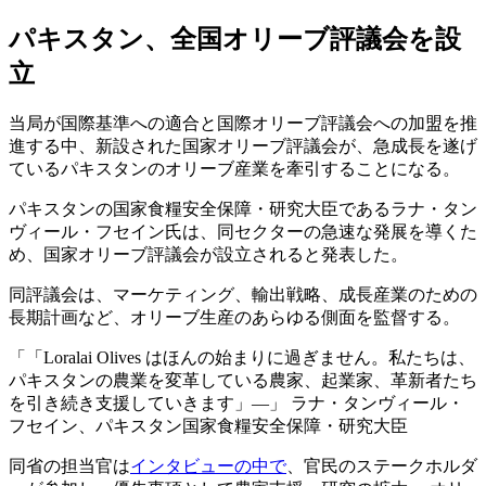
パキスタン、全国オリーブ評議会を設
立
当局が国際基準への適合と国際オリーブ評議会への加盟を推
進する中、新設された国家オリーブ評議会が、急成長を遂げ
ているパキスタンのオリーブ産業を牽引することになる。
パキスタンの国家食糧安全保障・研究大臣であるラナ・タン
ヴィール・フセイン氏は、同セクターの急速な発展を導くた
め、国家オリーブ評議会が設立されると発表した。
同評議会は、マーケティング、輸出戦略、成長産業のための
長期計画など、オリーブ生産のあらゆる側面を監督する。
「Loralai Olives はほんの始まりに過ぎません。私たちは、
パキスタンの農業を変革している農家、起業家、革新者たち
を引き続き支援していきます」―
ラナ・タンヴィール・
フセイン、パキスタン国家食糧安全保障・研究大臣
同省の担当官は
インタビューの中で
、官民のステークホルダ