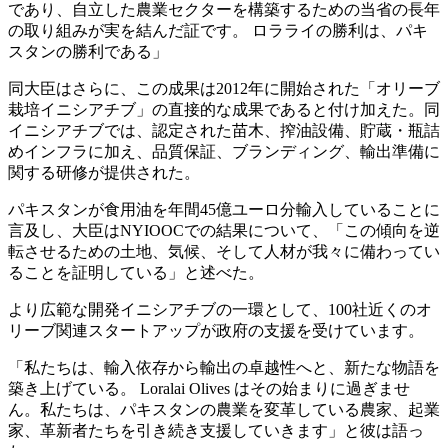
であり、自立した農業セクターを構築するための当省の長年
の取り組みが実を結んだ証です。 ロラライの勝利は、パキ
スタンの勝利である」
同大臣はさらに、この成果は2012年に開始された「オリーブ
栽培イニシアチブ」の直接的な成果であると付け加えた。同
イニシアチブでは、認定された苗木、搾油設備、貯蔵・瓶詰
めインフラに加え、品質保証、ブランディング、輸出準備に
関する研修が提供された。
パキスタンが食用油を年間45億ユーロ分輸入していることに
言及し、大臣はNYIOOCでの結果について、
「この傾向を逆
転させるための土地、気候、そして人材が我々に備わってい
ることを証明している」と述べた。
より広範な開発イニシアチブの一環として、100社近くのオ
リーブ関連スタートアップが政府の支援を受けています。
「
私たちは、輸入依存から輸出の卓越性へと、新たな物語を
築き上げている。 Loralai Olives はその始まりに過ぎませ
ん。私たちは、パキスタンの農業を変革している農家、起業
家、革新者たちを引き続き支援していきます」と彼は語っ