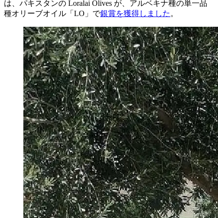
は、パキスタンの Loralai Olives が、アルベキナ種の単一品
種オリーブオイル「LO」で
銀賞を獲得しました
。