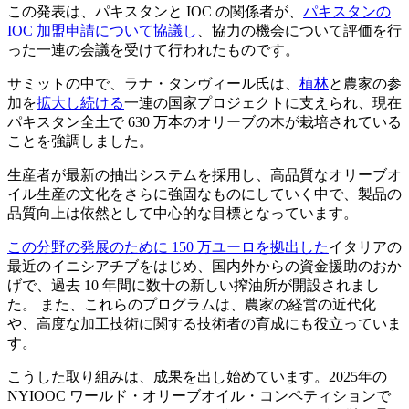
この発表は、パキスタンと IOC の関係者が、
パキスタンの
IOC 加盟申請について協議し
、協力の機会について評価を行
った一連の会議を受けて行われたものです。
サミットの中で、ラナ・タンヴィール氏は、
植林
と農家の参
加を
拡大し続ける
一連の国家プロジェクトに支えられ、現在
パキスタン全土で 630 万本のオリーブの木が栽培されている
ことを強調しました。
生産者が最新の抽出システムを採用し、高品質なオリーブオ
イル生産の文化をさらに強固なものにしていく中で、製品の
品質向上は依然として中心的な目標となっています。
この分野の発展のために 150 万ユーロを拠出した
イタリアの
最近のイニシアチブをはじめ、国内外からの資金援助のおか
げで、過去 10 年間に数十の新しい搾油所が開設されまし
た。 また、これらのプログラムは、農家の経営の近代化
や、高度な加工技術に関する技術者の育成にも役立っていま
す。
こうした取り組みは、成果を出し始めています。2025年の
NYIOOC ワールド・オリーブオイル・コンペティションで