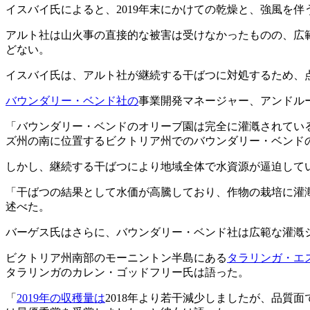
イスバイ氏によると、2019年末にかけての乾燥と、強風を
アルト社は山火事の直接的な被害は受けなかったものの、広
どない。
イスバイ氏は、アルト社が継続する干ばつに対処するため、
バウンダリー・ベンド社の
事業開発マネージャー、アンドル
「バウンダリー・ベンドのオリーブ園は完全に灌漑されてい
ズ州の南に位置するビクトリア州でのバウンダリー・ベンド
しかし、継続する干ばつにより地域全体で水資源が逼迫して
「干ばつの結果として水価が高騰しており、作物の栽培に灌
述べた。
バーゲス氏はさらに、バウンダリー・ベンド社は広範な灌漑
ビクトリア州南部のモーニントン半島にある
タラリンガ・エ
タラリンガのカレン・ゴッドフリー氏は語った。
「
2019年の収穫量は
2018年より若干減少しましたが、品質