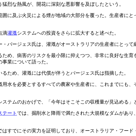
伴う猛烈な熱風が、開花に深刻な悪影響を及ぼしたという。
範囲に及ぶ火災による煙が地域の大部分を覆った。生産者にと
点滴
灌漑
システムへの投資をさらに拡大すると述べた。
ー・バージェス氏は、灌漑がオーストラリアの生産者にとって
るため、病害のリスクを最小限に抑えつつ、非常に良好な生育
の事業について語った。
いるため、灌漑には代償が伴うとバージェス氏は指摘した。
漑用水を必要とするすべての農家や生産者に、これまでにも、
システムのおかげで、「今年はそこそこの収穫量が見込める」
ステート
では、掘削水と降雨で満たされた大規模なダムがあり
面ではすでにその実力を証明しており、オーストラリア・フード