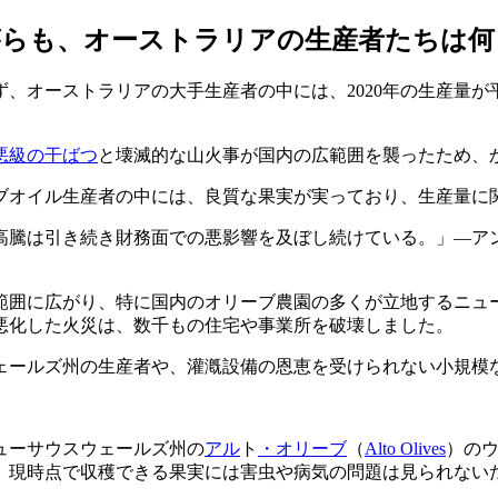
がらも、オーストラリアの生産者たちは
、オーストラリアの大手生産者の中には、2020年の生産量
悪級の干ばつ
と壊滅的な山火事が国内の広範囲を襲ったため、
ブオイル生産者の中には、良質な果実が実っており、生産量に
高騰は引き続き財務面での悪影響を及ぼし続けている。
―ア
範囲に広がり、特に国内のオリーブ農園の多くが立地するニュ
悪化した火災は、数千もの住宅や事業所を破壊しました。
ェールズ州の生産者や、灌漑設備の恩恵を受けられない小規模
ューサウスウェールズ州の
アル
ト
・オリーブ
（
Alto Olives
）の
。現時点で収穫できる果実には害虫や病気の問題は見られない