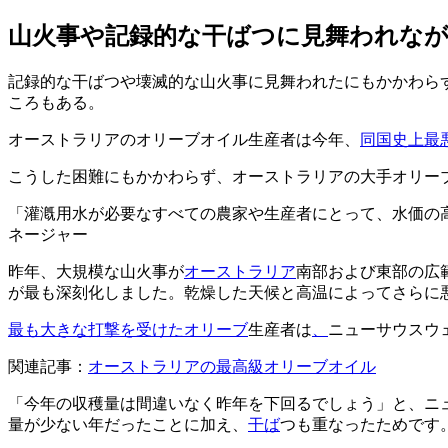
山火事や記録的な干ばつに見舞われな
記録的な干ばつや壊滅的な山火事に見舞われたにもかかわらず
ころもある。
オーストラリアのオリーブオイル生産者は今年、
同国史上最
こうした困難にもかかわらず、オーストラリアの大手オリー
灌漑用水が必要なすべての農家や生産者にとって、水価の
ネージャー
昨年、大規模な山火事が
オーストラリア
南部および東部の広
が最も深刻化しました。乾燥した天候と高温によってさらに
最も大きな打撃を受けたオリーブ
生産者は
、
ニューサウスウ
関連記事：
オーストラリアの最高級オリーブオイル
「今年の収穫量は間違いなく昨年を下回るでしょう」と、ニ
量が少ない年だったことに加え、
干ば
つも重なったためです