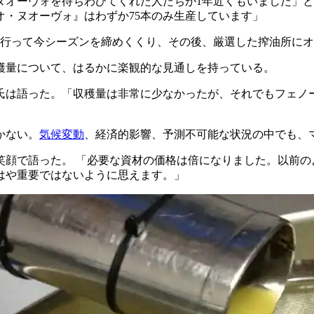
ヌオーヴォを待ちわびてくれた人たちが1年近くもいました」
オ・ヌオーヴォ』はわずか75本のみ生産しています」
を行って今シーズンを締めくくり、その後、厳選した搾油所に
収穫量について、はるかに楽観的な見通しを持っている。
氏は語った。「収穫量は非常に少なかったが、それでもフェノ
かない。
気候変動
、経済的影響、予測不可能な状況の中でも、
笑顔で語った。
「必要な資材の価格は倍になりました。以前の
はや重要ではないように思えます。」