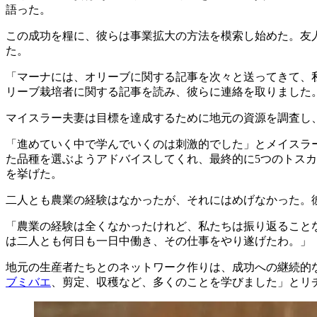
語った。
この成功を糧に、彼らは事業拡大の方法を模索し始めた。友
た。
「マーナには、オリーブに関する記事を次々と送ってきて、
リーブ栽培者に関する記事を読み、彼らに連絡を取りました
マイスラー夫妻は目標を達成するために地元の資源を調査し
「進めていく中で学んでいくのは刺激的でした」とメイスラ
た品種を選ぶようアドバイスしてくれ、最終的に5つのトス
を挙げた。
二人とも農業の経験はなかったが、それにはめげなかった。
「
農業の経験は全くなかったけれど、私たちは振り返ること
は二人とも何日も一日中働き、その仕事をやり遂げたわ。」
地元の生産者たちとのネットワーク作りは、成功への継続的
ブミバエ
、剪定、収穫など、多くのことを学びました」とリ