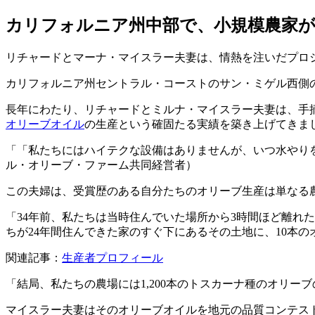
カリフォルニア州中部で、小規模農家
リチャードとマーナ・マイスラー夫妻は、情熱を注いだプロ
カリフォルニア州セントラル・コーストのサン・ミゲル西側
長年にわたり、リチャードとミルナ・マイスラー夫妻は、手
オリーブオイル
の生産という確固たる実績を築き上げてきま
「私たちにはハイテクな設備はありませんが、いつ水やり
ル・オリーブ・ファーム共同経営者）
この夫婦は、受賞歴のある自分たちのオリーブ生産は単なる
「
34年前、私たちは当時住んでいた場所から3時間ほど離れ
ちが24年間住んできた家のすぐ下にあるその土地に、10本
関連記事：
生産者プロフィール
「
結局、私たちの農場には1,200本のトスカーナ種のオリーブ
マイスラー夫妻はそのオリーブオイルを地元の品質コンテス