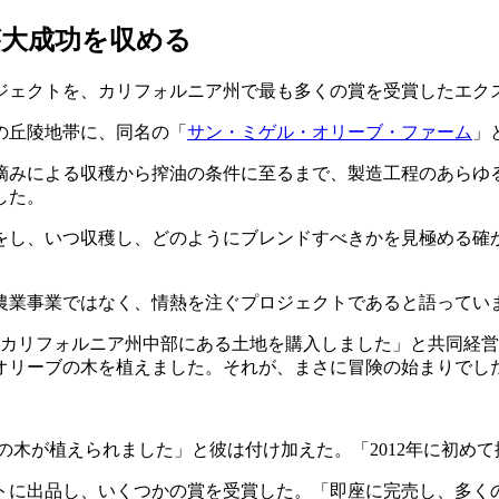
が大成功を収める
ジェクトを、カリフォルニア州で最も多くの賞を受賞したエク
の丘陵地帯に、同名の「
サン・ミゲル・オリーブ・ファーム
」
摘みによる収穫から搾油の条件に至るまで、製造工程のあらゆ
した。
をし、いつ収穫し、どのようにブレンドすべきかを見極める確
農業事業ではなく、情熱を注ぐプロジェクトであると語ってい
たカリフォルニア州中部にある土地を購入しました」と共同経営
のオリーブの木を植えました。それが、まさに冒険の始まりでし
の木が植えられました」と彼は付け加えた。「2012年に初めて
トに出品し、いくつかの賞を受賞した。「即座に完売し、多く