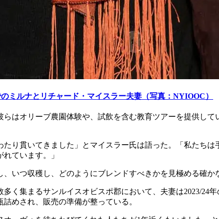
ンでのミルナとリチャード・マイスラー夫妻（写真：NYIOOC）
彼らはオリーブ農園体験や、試飲を含む教育ツアーを提供して
わたり貫いてきました」とマイスラー氏は語った。「私たちは
がれています。」
し、いつ収穫し、どのようにブレンドすべきかを見極める確か
多く集まるサンルイスオビスポ郡において、夫妻は2023/24
瓶詰めされ、販売の準備が整っている。