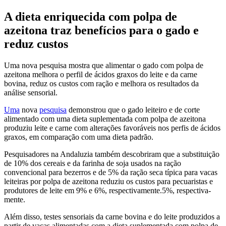
A dieta enriquecida com polpa de
azeitona traz benefícios para o gado e
reduz custos
Uma nova pesquisa mostra que alimentar o gado com polpa de
azeitona melhora o perfil de ácidos graxos do leite e da carne
bovina, reduz os custos com ração e melhora os resultados da
análise sensorial.
Uma
nova
pesquisa
demonstrou que o gado leiteiro e de corte
alimentado com uma dieta suplementada com polpa de azeitona
produziu leite e carne com alterações favoráveis nos perfis de ácidos
graxos, em comparação com uma dieta padrão.
Pesquisadores na Andaluzia também descobriram que a substituição
de 10% dos cereais e da farinha de soja usados na ração
convencional para bezerros e de 5% da ração seca típica para vacas
leiteiras por polpa de azeitona reduziu os custos para pecuaristas e
produtores de leite em 9% e 6%, respectivamente.5%, respec­tiva­
mente.
Além disso, testes sensoriais da carne bovina e do leite produzidos a
partir de vacas alimentadas com a dieta suplementada com polpa de