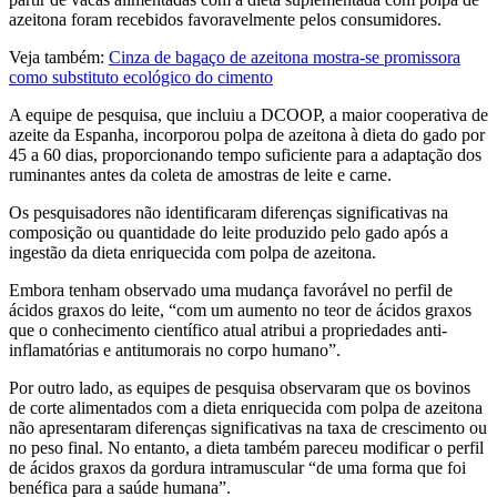
azeitona foram recebidos favoravelmente pelos consumidores.
Veja também:
Cinza de bagaço de azeitona mostra-se promissora
como substituto ecológico do cimento
A equipe de pesquisa, que incluiu a DCOOP, a maior cooperativa de
azeite da Espanha, incorporou polpa de azeitona à dieta do gado por
45 a 60 dias, proporcionando tempo suficiente para a adaptação dos
ruminantes antes da coleta de amostras de leite e carne.
Os pesquisadores não identificaram diferenças significativas na
composição ou quantidade do leite produzido pelo gado após a
ingestão da dieta enriquecida com polpa de azeitona.
Embora tenham observado uma mudança favorável no perfil de
ácidos graxos do leite,
“
com um aumento no teor de ácidos graxos
que o conhecimento científico atual atribui a propriedades anti-
inflamatórias e antitumorais no corpo humano”.
Por outro lado, as equipes de pesquisa observaram que os bovinos
de corte alimentados com a dieta enriquecida com polpa de azeitona
não apresentaram diferenças significativas na taxa de crescimento ou
no peso final. No entanto, a dieta também pareceu modificar o perfil
de ácidos graxos da gordura intramuscular
“
de uma forma que foi
benéfica para a saúde humana”.