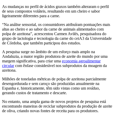
As mudanças no perfil de ácidos graxos também alteraram o perfil
de seus compostos voláteis, resultando em um cheiro e sabor
ligeiramente diferentes para a carne.
“
Na análise sensorial, os consumidores atribuíram pontuações mais
altas ao cheiro e ao sabor da carne de animais alimentados com
polpa de azeitona”, acrescentou Carmen Avilés, pesquisadora do
grupo de lactologia e tecnologia da carne do ceiA3 da Universidade
de Córdoba, que também participou dos estudos.
A pesquisa surge no âmbito de um esforço mais amplo na
Andaluzia, a maior região produtora de azeite do mundo por uma
margem significativa, para criar uma
economia agroalimentar
circular
com ênfase considerável nos subprodutos da moagem da
azeitona.
Milhões de toneladas métricas de polpa de azeitona parcialmente
desengordurada e sem caroço são produzidas anualmente na
Espanha e, historicamente, têm sido vistas como um resíduo,
gerando custos de tratamento e descarte.
No entanto, uma ampla gama de novos projetos de pesquisa está
encontrando maneiras de reciclar subprodutos da produção de azeite
de oliva, criando novas fontes de receita para os produtores.