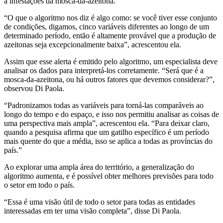
a infestações da mosca-da-azeitona.”
“
O que o algoritmo nos diz é algo como: se você tiver esse conjunto
de condições, digamos, cinco variáveis diferentes ao longo de um
determinado período, então é altamente provável que a produção de
azeitonas seja excepcionalmente baixa”, acrescentou ela.
Assim que esse alerta é emitido pelo algoritmo, um especialista deve
analisar os dados para interpretá-los corretamente.
“
Será que é a
mosca-da-azeitona, ou há outros fatores que devemos considerar?”,
observou Di Paola.
“Padronizamos todas as variáveis para torná-las comparáveis ao
longo do tempo e do espaço, e isso nos permitiu analisar as coisas de
uma perspectiva mais ampla”, acrescentou ela.
“
Para deixar claro,
quando a pesquisa afirma que um gatilho específico é um período
mais quente do que a média, isso se aplica a todas as províncias do
país.”
Ao explorar uma ampla área do território, a generalização do
algoritmo aumenta, e é possível obter melhores previsões para todo
o setor em todo o país.
“
Essa é uma visão útil de todo o setor para todas as entidades
interessadas em ter uma visão completa”, disse Di Paola.