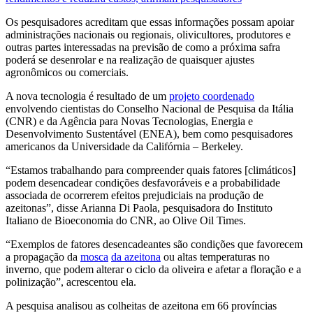
Os pesquisadores acreditam que essas informações possam apoiar
administrações nacionais ou regionais, olivicultores, produtores e
outras partes interessadas na previsão de como a próxima safra
poderá se desenrolar e na realização de quaisquer ajustes
agronômicos ou comerciais.
A nova tecnologia é resultado de um
projeto coordenado
envolvendo cientistas do Conselho Nacional de Pesquisa da Itália
(CNR) e da Agência para Novas Tecnologias, Energia e
Desenvolvimento Sustentável (ENEA), bem como pesquisadores
americanos da Universidade da Califórnia – Berkeley.
“
Estamos trabalhando para compreender quais fatores [climáticos]
podem desencadear condições desfavoráveis e a probabilidade
associada de ocorrerem efeitos prejudiciais na produção de
azeitonas”, disse Arianna Di Paola, pesquisadora do Instituto
Italiano de Bioeconomia do CNR, ao Olive Oil Times.
“
Exemplos de fatores desencadeantes são condições que favorecem
a propagação da
mosca
da azeitona
ou altas temperaturas no
inverno, que podem alterar o ciclo da oliveira e afetar a floração e a
polinização”, acrescentou ela.
A pesquisa analisou as colheitas de azeitona em 66 províncias