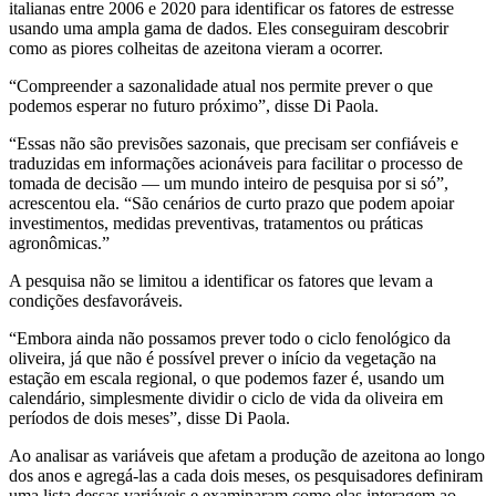
italianas entre 2006 e 2020 para identificar os fatores de estresse
usando uma ampla gama de dados. Eles conseguiram descobrir
como as piores colheitas de azeitona vieram a ocorrer.
“
Compreender a sazonalidade atual nos permite prever o que
podemos esperar no futuro próximo”, disse Di Paola.
“
Essas não são previsões sazonais, que precisam ser confiáveis e
traduzidas em informações acionáveis para facilitar o processo de
tomada de decisão — um mundo inteiro de pesquisa por si só”,
acrescentou ela.
“São cenários de curto prazo que podem apoiar
investimentos, medidas preventivas, tratamentos ou práticas
agronômicas.”
A pesquisa não se limitou a identificar os fatores que levam a
condições desfavoráveis.
“
Embora ainda não possamos prever todo o ciclo fenológico da
oliveira, já que não é possível prever o início da vegetação na
estação em escala regional, o que podemos fazer é, usando um
calendário, simplesmente dividir o ciclo de vida da oliveira em
períodos de dois meses”, disse Di Paola.
Ao analisar as variáveis que afetam a produção de azeitona ao longo
dos anos e agregá-las a cada dois meses, os pesquisadores definiram
uma lista dessas variáveis e examinaram como elas interagem ao