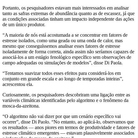
Portanto, os pesquisadores estavam mais interessados em analisar
tanto as safras extremas de abundância quanto as de escassez, já que
as condições associadas tinham um impacto independente das ações
de um único produtor.
“
A maioria de nós está acostumada a se concentrar em fatores de
estresse isolados, como uma geada ou uma onda de calor, mas
mesmo que conseguíssemos analisar esses fatores de estresse
isoladamente de forma correta, ainda assim não seríamos capazes de
associá-los a um estágio fenológico específico sem observações de
campo adequadas ou simulações de modelos”, disse Di Paola.
“
Tentamos suavizar todos esses efeitos para considerá-los em
conjunto em grande escala e ao longo de temporadas inteiras”,
acrescentou ela.
Curiosamente, os pesquisadores descobriram uma ligação entre as
variáveis climáticas identificadas pelo algoritmo e o fenômeno da
mosca-da-azeitona.
“
O algoritmo não vai dizer por que um cenário específico vai
ocorrer”, disse Di Paolo.
“
No entanto, ao aplicá-lo, observamos que
os resultados — anos piores em termos de produtividade e fatores de
estresse climático emergentes — estavam plausivelmente associados