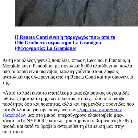
Η Renata Conti είναι η παραγωγός πίσω από το
Olio Grullo στο αγρόκτημα La Gramigna
(Φωτογραφία: La Gramigna)
Αυτή και άλλες γηγενείς ποικιλίες, όπως η Leccino, η Frantoio, η
Moraiolo και η Pendolino, με συνολικά 6.000 ελαιόδεντρα, πολλά
από τα οποία είναι αιωνόβια, καλλιεργούνται στους λόφους
ανατολικά της Φλωρεντίας από τη Renata Conti και την οικογένειά
της.
«
Αυτό το λάδι είναι το αποτέλεσμα μιας εξαιρετικής συγκομιδής,
πιθανώς της καλύτερης των τελευταίων ετών, τόσο από άποψη
ποσότητας όσο και ποιότητας, αλλά και της μεγάλης φροντίδας που
καταβάλλουμε για την παραγωγή των
εξαιρετικών παρθένων
ελαιολάδων
μας στο μικρό, υπερσύγχρονο ελαιοτριβείο μας»,
τόνισε.
«
Το
NYIOOC αποτελεί μια σημαντική βιτρίνα στη διεθνή
αγορά, και αυτό το βραβείο ανταμείβει τη δέσμευσή μας στην
ποιότητα.»