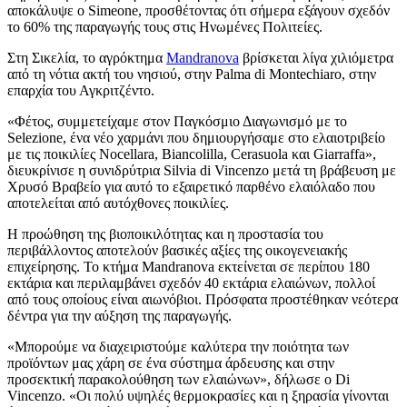
αποκάλυψε ο Simeone, προσθέτοντας ότι σήμερα εξάγουν σχεδόν
το 60% της παραγωγής τους στις Ηνωμένες Πολιτείες.
Στη Σικελία, το αγρόκτημα
Mandranova
βρίσκεται λίγα χιλιόμετρα
από τη νότια ακτή του νησιού, στην Palma di Montechiaro, στην
επαρχία του Αγκριτζέντο.
«
Φέτος, συμμετείχαμε στον Παγκόσμιο Διαγωνισμό με το
Selezione, ένα νέο χαρμάνι που δημιουργήσαμε στο ελαιοτριβείο
με τις ποικιλίες Nocellara, Biancolilla, Cerasuola και Giarraffa»,
διευκρίνισε η συνιδρύτρια Silvia di Vincenzo μετά τη βράβευση με
Χρυσό Βραβείο για αυτό το εξαιρετικό παρθένο ελαιόλαδο που
αποτελείται από αυτόχθονες ποικιλίες.
Η προώθηση της βιοποικιλότητας και η προστασία του
περιβάλλοντος αποτελούν βασικές αξίες της οικογενειακής
επιχείρησης. Το κτήμα Mandranova εκτείνεται σε περίπου 180
εκτάρια και περιλαμβάνει σχεδόν 40 εκτάρια ελαιώνων, πολλοί
από τους οποίους είναι αιωνόβιοι. Πρόσφατα προστέθηκαν νεότερα
δέντρα για την αύξηση της παραγωγής.
«Μπορούμε να διαχειριστούμε καλύτερα την ποιότητα των
προϊόντων μας χάρη σε ένα σύστημα άρδευσης και στην
προσεκτική παρακολούθηση των ελαιώνων», δήλωσε ο Di
Vincenzo.
«Οι πολύ υψηλές θερμοκρασίες και η ξηρασία γίνονται