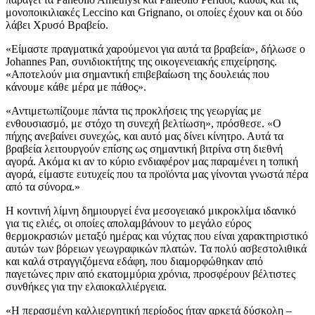
μονοποικιλιακές Leccino και Grignano, οι οποίες έχουν και οι δύο
λάβει
Χρυσό Βραβείο.
«Είμαστε πραγματικά χαρούμενοι για αυτά τα βραβεία», δήλωσε ο
Johannes Pan, συνιδιοκτήτης της οικογενειακής επιχείρησης.
«Αποτελούν μια σημαντική επιβεβαίωση της δουλειάς που
κάνουμε κάθε μέρα με πάθος».
«Αντιμετωπίζουμε πάντα τις προκλήσεις της γεωργίας με
ενθουσιασμό, με στόχο τη συνεχή βελτίωση», πρόσθεσε.
«
Ο
πήχης ανεβαίνει συνεχώς, και αυτό μας δίνει κίνητρο. Αυτά τα
βραβεία λειτουργούν επίσης ως σημαντική βιτρίνα στη διεθνή
αγορά. Ακόμα κι αν το κύριο ενδιαφέρον μας παραμένει η τοπική
αγορά, είμαστε ευτυχείς που τα προϊόντα μας γίνονται γνωστά πέρα
από τα σύνορα.»
Η κοντινή λίμνη δημιουργεί ένα μεσογειακό μικροκλίμα ιδανικό
για τις ελιές, οι οποίες απολαμβάνουν το μεγάλο εύρος
θερμοκρασιών μεταξύ ημέρας και νύχτας που είναι χαρακτηριστικό
αυτών των βόρειων γεωγραφικών πλατών. Τα πολύ ασβεστολιθικά
και καλά στραγγιζόμενα εδάφη, που διαμορφώθηκαν από
παγετώνες πριν από εκατομμύρια χρόνια, προσφέρουν βέλτιστες
συνθήκες για την ελαιοκαλλιέργεια.
«Η περασμένη καλλιεργητική περίοδος ήταν αρκετά δύσκολη –