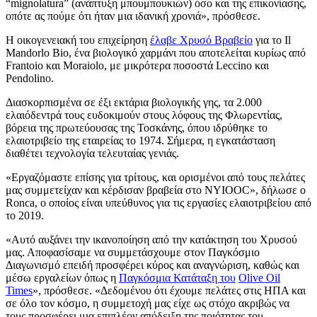
“mignolatura” (ανάπτυξη μπουμπουκιών) όσο και της επικονίασης,
οπότε ας πούμε ότι ήταν μια ιδανική χρονιά», πρόσθεσε.
Η οικογενειακή του επιχείρηση
έλαβε Χρυσό Βραβείο
για το Il
Mandorlo Bio, ένα βιολογικό χαρμάνι που αποτελείται κυρίως από
Frantoio και Moraiolo, με μικρότερα ποσοστά Leccino και
Pendolino.
Διασκορπισμένα σε έξι εκτάρια βιολογικής γης, τα 2.000
ελαιόδεντρά τους ευδοκιμούν στους λόφους της Φλωρεντίας,
βόρεια της πρωτεύουσας της Τοσκάνης, όπου ιδρύθηκε το
ελαιοτριβείο της εταιρείας το 1974. Σήμερα, η εγκατάσταση
διαθέτει τεχνολογία τελευταίας γενιάς.
«Εργαζόμαστε επίσης για τρίτους, και ορισμένοι από τους πελάτες
μας συμμετείχαν και κέρδισαν βραβεία στο NYIOOC», δήλωσε ο
Ronca, ο οποίος είναι υπεύθυνος για τις εργασίες ελαιοτριβείου από
το 2019.
«
Αυτό αυξάνει την ικανοποίηση από την κατάκτηση του Χρυσού
μας. Αποφασίσαμε να συμμετάσχουμε στον Παγκόσμιο
Διαγωνισμό επειδή προσφέρει κύρος και αναγνώριση, καθώς και
μέσω εργαλείων όπως η
Παγκόσμια Κατάταξη του
Olive Oil
Times
», πρόσθεσε.
«Δεδομένου ότι έχουμε πελάτες στις ΗΠΑ και
σε όλο τον κόσμο, η συμμετοχή μας είχε ως στόχο ακριβώς να
τους προσφέρει μια επιπλέον απόδειξη της ποιότητας του