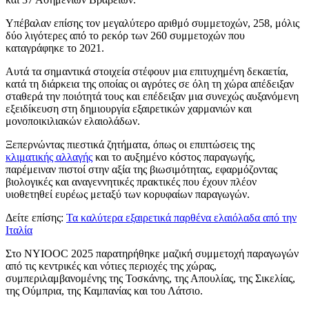
Υπέβαλαν επίσης τον μεγαλύτερο αριθμό συμμετοχών, 258, μόλις
δύο λιγότερες από το ρεκόρ των 260 συμμετοχών που
καταγράφηκε το 2021.
Αυτά τα σημαντικά στοιχεία στέφουν μια επιτυχημένη δεκαετία,
κατά τη διάρκεια της οποίας οι αγρότες σε όλη τη χώρα απέδειξαν
σταθερά την ποιότητά τους και επέδειξαν μια συνεχώς αυξανόμενη
εξειδίκευση στη δημιουργία εξαιρετικών χαρμανιών και
μονοποικιλιακών ελαιολάδων.
Ξεπερνώντας πιεστικά ζητήματα, όπως οι επιπτώσεις της
κλιματικής αλλαγής
και το αυξημένο κόστος παραγωγής,
παρέμειναν πιστοί στην αξία της βιωσιμότητας, εφαρμόζοντας
βιολογικές και αναγεννητικές πρακτικές που έχουν πλέον
υιοθετηθεί ευρέως μεταξύ των κορυφαίων παραγωγών.
Δείτε επίσης:
Τα καλύτερα εξαιρετικά παρθένα ελαιόλαδα από την
Ιταλία
Στο NYIOOC 2025 παρατηρήθηκε μαζική συμμετοχή παραγωγών
από τις κεντρικές και νότιες περιοχές της χώρας,
συμπεριλαμβανομένης της Τοσκάνης, της Απουλίας, της Σικελίας,
της Ούμπρια, της Καμπανίας και του Λάτσιο.