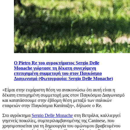
Ο Pietro Re του αγροκτήματος Sergio Delle
Monache γιόρτασε τη δέκατη συνεχόμενη
επιτυχημένη συμμετοχή του στον Παγκόσμιο
Διαγωνισμό (Φωτογραφία: Sergio Delle Monache)
«Είμαι στην ευχάριστη θέση να ανακοινώσω ότι αυτή είναι η
δέκατη επιτυχημένη συμμετοχή μας στον Παγκόσμιο Διαγωνισμό
και κατατάσσουμε στην έβδομη θέση μεταξύ των ιταλικών
εταιρειών στην Παγκόσμια Κατάταξη», δήλωσε ο Re.
Στο αγρόκτημα
Sergio Delle Monache
στη Βετράλα, καλλιεργεί
γηγενείς ποικιλίες, συμπεριλαμβανομένης της Caninese, που
χρησιμοποιείται για τη δημιουργία του ομώνυμου βραβευμένου