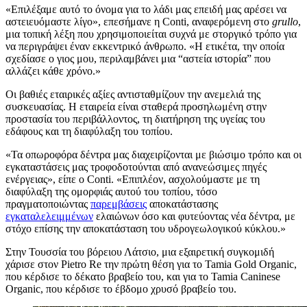
«Επιλέξαμε αυτό το όνομα για το λάδι μας επειδή μας αρέσει να
αστειευόμαστε λίγο», επεσήμανε η Conti, αναφερόμενη στο
grullo
,
μια τοπική λέξη που χρησιμοποιείται συχνά με στοργικό τρόπο για
να περιγράψει έναν εκκεντρικό άνθρωπο.
«Η
ετικέτα, την οποία
σχεδίασε ο γιος μου, περιλαμβάνει μια
“αστεία ιστορία” που
αλλάζει κάθε χρόνο.»
Οι βαθιές εταιρικές αξίες αντισταθμίζουν την ανεμελιά της
συσκευασίας. Η εταιρεία είναι σταθερά προσηλωμένη στην
προστασία του περιβάλλοντος, τη διατήρηση της υγείας του
εδάφους και τη διαφύλαξη του τοπίου.
«Τα οπωροφόρα δέντρα μας διαχειρίζονται με βιώσιμο τρόπο και οι
εγκαταστάσεις μας τροφοδοτούνται από ανανεώσιμες πηγές
ενέργειας», είπε ο Conti.
«Επιπλέον, ασχολούμαστε με τη
διαφύλαξη της ομορφιάς αυτού του τοπίου, τόσο
πραγματοποιώντας
παρεμβάσεις
αποκατάστασης
εγκαταλελειμμένων
ελαιώνων όσο και φυτεύοντας νέα δέντρα, με
στόχο επίσης την αποκατάσταση του υδρογεωλογικού κύκλου.»
Στην Τουσσία του βόρειου Λάτσιο, μια εξαιρετική συγκομιδή
χάρισε στον Pietro Re την πρώτη θέση για το Tamia Gold Organic,
που κέρδισε το δέκατο βραβείο του, και για το Tamia Caninese
Organic, που κέρδισε το έβδομο χρυσό βραβείο του.