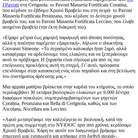
I Pavoni
στη Cerignola: το Pavoni Masseria Fortificata Coratina,
που κέρδισε το έβδομο Χρυσό Βραβείο του στη σειρά· το Pavoni
Masseria Fortificata Peranzana, που κέρδισε το δεύτερο χρυσό
βραβείο του, και το Pavoni Masseria Fortificata Leccino, που έλαβε
ασημένιο βραβείο (την έκτη διάκρισή του).
«Είχαμε μέτρια έως χαμηλή παραγωγή από άποψη ποσότητας,
αλλά η ποιότητα παρέμεινε εξαιρετική», δήλωσε ο ιδιοκτήτης
Giovanni Simeone.
«Το περασμένο καλοκαίρι ήταν ξηρό, αλλά
καταφέραμε να αρδεύσουμε τους ελαιώνες και να ξεπεράσουμε
αυτό το πρόβλημα. Η ξηρασία είναι σίγουρα μία από τις πιο
επείγουσες προκλήσεις αυτή τη στιγμή. Γι’ αυτό, πρόσφατα
επενδύσαμε στην κατασκευή ενός νέου πηγαδιού και στη βελτίωση
του συστήματος άρδευσης μας.»
Μια αρχαία
μασέρια
βρίσκεται στην καρδιά του κτήματος, το οποίο
περιλαμβάνει 30 εκτάρια βιολογικών ελαιώνων με 9.000 δέντρα
διαφόρων ποικιλιών, συμπεριλαμβανομένων των γηγενών
Coratina, Peranzana και Bella di Cerignola, καθώς και των
Ascolana, Nocellara και Leccino.
«Αφού μετατρέψαμε την καλλιέργεια σε βιολογική, κατά την
πρώτη μας συμμετοχή στο NYIOOC πριν από χρόνια, κερδίσαμε
Χρυσό Βραβείο. Χάρη σε αυτόν τον διαγωνισμό βρήκαμε τον
σημερινό μας εισαγωγέα και μπήκαμε στη διεθνή αγορά»,