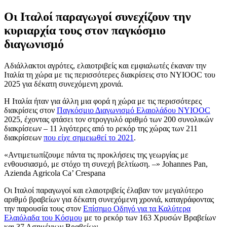
Οι Ιταλοί παραγωγοί συνεχίζουν την
κυριαρχία τους στον παγκόσμιο
διαγωνισμό
Αδιάλλακτοι αγρότες, ελαιοτριβείς και εμφιαλωτές έκαναν την
Ιταλία τη χώρα με τις περισσότερες διακρίσεις στο NYIOOC του
2025 για δέκατη συνεχόμενη χρονιά.
Η Ιταλία ήταν για άλλη μια φορά η χώρα με τις περισσότερες
διακρίσεις στον
Παγκόσμιο Διαγωνισμό Ελαιολάδου NYIOOC
2025, έχοντας φτάσει τον στρογγυλό αριθμό των 200 συνολικών
διακρίσεων – 11 λιγότερες από το ρεκόρ της χώρας των 211
διακρίσεων
που είχε σημειωθεί το 2021
.
Αντιμετωπίζουμε πάντα τις προκλήσεις της γεωργίας με
ενθουσιασμό, με στόχο τη συνεχή βελτίωση. –
Johannes Pan,
Azienda Agricola Ca’ Crespana
Οι Ιταλοί παραγωγοί και ελαιοτριβείς έλαβαν τον μεγαλύτερο
αριθμό βραβείων για δέκατη συνεχόμενη χρονιά, καταγράφοντας
την παρουσία τους στον
Επίσημο Οδηγό για τα Καλύτερα
Ελαιόλαδα του Κόσμου
με το ρεκόρ των 163 Χρυσών Βραβείων
και 37 Ασημένιων Βραβείων.