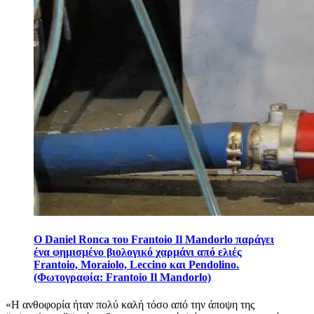
Ο Daniel Ronca του Frantoio Il Mandorlo παράγει
ένα φημισμένο βιολογικό χαρμάνι από ελιές
Frantoio, Moraiolo, Leccino και Pendolino.
(Φωτογραφία: Frantoio Il Mandorlo)
«
Η ανθοφορία ήταν πολύ καλή τόσο από την άποψη της