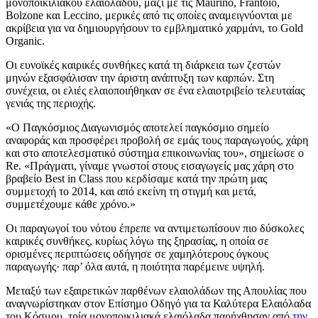
μονοποικιλιακού ελαιολάδου, μαζί με τις Maurino, Frantoio,
Bolzone και Leccino, μερικές από τις οποίες αναμειγνύονται με
ακρίβεια για να δημιουργήσουν το εμβληματικό χαρμάνι, το Gold
Organic.
Οι ευνοϊκές καιρικές συνθήκες κατά τη διάρκεια των ζεστών
μηνών εξασφάλισαν την άριστη ανάπτυξη των καρπών. Στη
συνέχεια, οι ελιές ελαιοποιήθηκαν σε ένα ελαιοτριβείο τελευταίας
γενιάς της περιοχής.
«
Ο Παγκόσμιος Διαγωνισμός αποτελεί παγκόσμιο σημείο
αναφοράς και προσφέρει προβολή σε εμάς τους παραγωγούς, χάρη
και στο αποτελεσματικό σύστημα επικοινωνίας του», σημείωσε ο
Re.
«Πράγματι, γίναμε γνωστοί στους εισαγωγείς μας χάρη στο
βραβείο Best in Class που κερδίσαμε κατά την πρώτη μας
συμμετοχή το 2014, και από εκείνη τη στιγμή και μετά,
συμμετέχουμε κάθε χρόνο.»
Οι παραγωγοί του νότου έπρεπε να αντιμετωπίσουν πιο δύσκολες
καιρικές συνθήκες, κυρίως λόγω της ξηρασίας, η οποία σε
ορισμένες περιπτώσεις οδήγησε σε χαμηλότερους όγκους
παραγωγής· παρ’ όλα αυτά, η ποιότητα παρέμεινε υψηλή.
Μεταξύ των εξαιρετικών παρθένων ελαιολάδων της Απουλίας που
αναγνωρίστηκαν στον Επίσημο Οδηγό για τα Καλύτερα Ελαιόλαδα
του Κόσμου, τρία μονοποικιλιακά ελαιόλαδα παρήχθησαν από
την