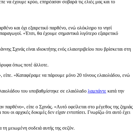
πε να έχουμε κρύο, επηρέασαν σοβαρά τις ελιές μας και το
ρθένο και όχι εξαιρετικό παρθένο, ενώ ολόκληρο το νησί
παραγωγοί. «Έτσι, θα έχουμε σημαντικά λιγότερο εξαιρετικό
άννης Σχινάς είναι ιδιοκτήτης ενός ελαιοτριβείου που βρίσκεται στη
κόρυφα όπως ποτέ άλλοτε.
», είπε. «Καταφέραμε να πάρουμε μόνο 20 τόνους ελαιολάδου, ενώ
 ελαιολάδου του υποβαθμίστηκε σε ελαιόλαδο
λαμπάντε
κατά την
καν παρθένο», είπε ο Σχινάς. «Αυτό οφείλεται στο μέγεθος της ζημιάς
ου οι αρχικές δοκιμές δεν είχαν εντοπίσει. Γνωρίζω ότι αυτό έχει
 τη μειωμένη σοδειά αυτής της σεζόν.