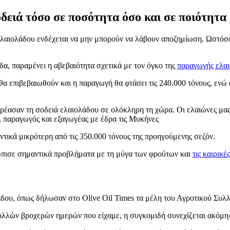
ειά τόσο σε ποσότητα όσο και σε ποιότητα
 ελαιολάδου ενδέχεται να μην μπορούν να λάβουν αποζημίωση. Ωστόσο
δα, παραμένει η αβεβαιότητα σχετικά με τον όγκο της
παραγωγής ελα
θα επιβεβαιωθούν και η παραγωγή θα φτάσει τις 240.000 τόνους, ενώ 
ηρέασαν τη σοδειά ελαιολάδου σε ολόκληρη τη χώρα. Οι ελαιώνες μας
 παραγωγός και εξαγωγέας με έδρα τις Μυκήνες
τικά μικρότερη από τις 350.000 τόνους της προηγούμενης σεζόν.
ώπισε σημαντικά προβλήματα με τη μύγα των φρούτων και
τις καιρικέ
ου, όπως δήλωσαν στο Olive Oil Times τα μέλη του Αγροτικού Συλλ
ολλών βροχερών ημερών που είχαμε, η συγκομιδή συνεχίζεται ακόμη