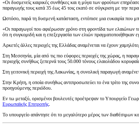
«Οι δυσμενείς καιρικές συνθήκες και η μύγα των φρούτων επηρέασα
παραγωγής τους κατά 35 έως 45 τοις εκατό σε σύγκριση με την περα
Ωστόσο, παρά τη δυσμενή κατάσταση, εντόπισε μια ευκαιρία που μπ
«Οι παραγωγοί που αφιέρωσαν χρόνο στη φροντίδα των ελαιώνων το
ότι η συγκομιδή και η επεξεργασία των ελιών πραγματοποιήθηκαν εγκ
Αρκετές άλλες περιοχές της Ελλάδας αναμένεται να έχουν χαμηλότε
Στη Μεσσηνία, μία από τις πιο εύφορες περιοχές της χώρας, η παρα
περιοχής συνήθως ξεπερνά τους 50.000 τόνους ελαιολάδου κορυφαία
Στη γειτονική περιοχή της Λακωνίας, η συνολική παραγωγή αναμένετ
Στην Κρήτη, η οποία συνήθως αντιπροσωπεύει το ένα τρίτο της συνο
προηγούμενης περιόδου.
Εν τω μεταξύ, ορισμένοι βουλευτές προέτρεψαν το Υπουργείο Γεωρ
Ευρωπαϊκής Επιτροπής
.
Το υπουργείο απάντησε ότι το μεγαλύτερο μέρος των διαθέσιμων κο