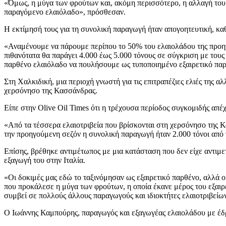
«Όμως, η μύγα των φρούτων και, ακόμη περισσότερο, η αλλαγή του 
παραγόμενο ελαιόλαδο», πρόσθεσαν.
Η εκτίμησή τους για τη συνολική παραγωγή ήταν απογοητευτική, καθώ
«Αναμένουμε να πάρουμε περίπου το 50% του ελαιολάδου της προηγο
πιθανότατα θα παράγει 4.000 έως 5.000 τόνους σε σύγκριση με του
παρθένο ελαιόλαδο να πουλήσουμε ως τυποποιημένο εξαιρετικό πα
Στη Χαλκιδική, μια περιοχή γνωστή για τις επιτραπέζιες ελιές της α
χερσόνησο της Κασσάνδρας.
Είπε στην Olive Oil Times ότι η τρέχουσα περίοδος συγκομιδής απέχ
«Από τα τέσσερα ελαιοτριβεία που βρίσκονται στη χερσόνησο της Κ
την προηγούμενη σεζόν η συνολική παραγωγή ήταν 2.000 τόνοι από 
Επίσης, βρέθηκε αντιμέτωπος με μια κατάσταση που δεν είχε αντιμ
εξαγωγή του στην Ιταλία.
«Οι δοκιμές μας εδώ το ταξινόμησαν ως εξαιρετικό παρθένο, αλλά ο
που προκάλεσε η μύγα των φρούτων, η οποία έκανε μέρος του εξαιρετ
συμβεί σε πολλούς άλλους παραγωγούς και ιδιοκτήτες ελαιοτριβείω
Ο Ιωάννης Καμπούρης, παραγωγός και εξαγωγέας ελαιολάδου με έδρα