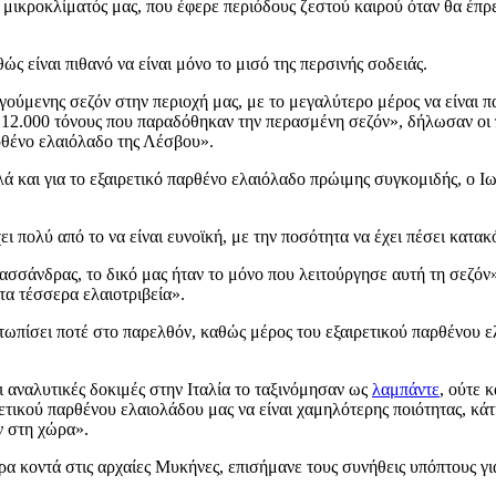
μικροκλίματός μας, που έφερε περιόδους ζεστού καιρού όταν θα έπρε
ς είναι πιθανό να είναι μόνο το μισό της περσινής σοδειάς.
ύμενης σεζόν στην περιοχή μας, με το μεγαλύτερο μέρος να είναι πα
ς 12.000 τόνους που παραδόθηκαν την περασμένη σεζόν», δήλωσαν οι 
ρθένο ελαιόλαδο της Λέσβου».
λλά και για το εξαιρετικό παρθένο ελαιόλαδο πρώιμης συγκομιδής, ο Ιω
ει πολύ από το να είναι ευνοϊκή, με την ποσότητα να έχει πέσει κατα
ασσάνδρας, το δικό μας ήταν το μόνο που λειτούργησε αυτή τη σεζόν
τα τέσσερα ελαιοτριβεία».
ετωπίσει ποτέ στο παρελθόν, καθώς μέρος του εξαιρετικού παρθένου
ι αναλυτικές δοκιμές στην Ιταλία το ταξινόμησαν ως
λαμπάντε
, ούτε 
ικού παρθένου ελαιολάδου μας να είναι χαμηλότερης ποιότητας, κάτι π
ν στη χώρα».
 κοντά στις αρχαίες Μυκήνες, επισήμανε τους συνήθεις υπόπτους για