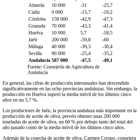
Almería
10 000
-31
-25,7
Cádiz
9 000
-15,7
-19,2
Córdoba
158 000
-42,9
-47,3
Granada
70 000
-43,3
-41,4
Huelva
10 000
5,7
-18,5
Jaén
200 000
-59,8
-60
Málaga
40 000
-39,3
-30,4
Sevilla
90 000
-25,4
-35,2
Andalucía
587 000
-47,5
-49,1
Fuente: Consejería de Agricultura de
Andalucía
En general, las cifras de producción interanuales han descendido
significativamente en las ocho provincias andaluzas. Sin embargo, la
producción en Huelva superó la media móvil de los últimos cinco
años en un 5,7 %.
Los productores de Jaén, la provincia andaluza más importante en la
producción de aceite de oliva, prevén obtener unas 200 000
toneladas de aceite de oliva, un 60 % por debajo tanto del total del
año pasado como de la media móvil de los últimos cinco años.
Además de la cosecha de aceite de oliva, Carmen Crespo, consejera