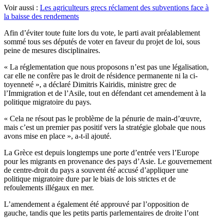
Voir aussi :
Les agriculteurs grecs réclament des subventions face à
la baisse des rendements
Afin d’éviter toute fuite lors du vote, le parti avait préalablement
sommé tous ses députés de voter en faveur du projet de loi, sous
peine de mesures disciplinaires.
« La ré­glementa­tion que nous proposons n’est pas une légal­i­sa­tion,
car elle ne confère pas le droit de ré­sidence per­man­ente ni la ci­
toyenneté », a déclaré Dimitris Kairidis, ministre grec de
l’Immigration et de l’Asile, tout en défendant cet amendement à la
politique migratoire du pays.
«
Cela ne résout pas le problème de la pénurie de main-d’œuvre,
mais c’est un premier pas positif vers la stratégie globale que nous
avons mise en place », a-t-il ajouté.
La Grèce est depuis longtemps une porte d’entrée vers l’Europe
pour les migrants en provenance des pays d’Asie. Le gouvernement
de centre-droit du pays a souvent été accusé d’appliquer une
politique migratoire dure par le biais de lois strictes et de
refoulements illégaux en mer.
L’amendement a également été approuvé par l’opposition de
gauche, tandis que les petits partis parlementaires de droite l’ont