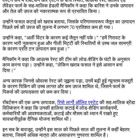
वेस्टर्न केप में रॉबर्टसन और ऐश्टन के बीच स्थित, आउल्स रेस्ट ऑलिव एंड
लैवेंडर फार्म के सह-मालिक हेडली मैनिकॉम ने कहा कि बारिश ने उनके उत्पादन
और तेल की उपज को नकारात्मक रूप से प्रभावित किया।
उन्होंने फसल कटाई को खराब बताया, जिसके परिणामस्वरूप जैतून का उत्पादन
पिछले वर्ष की उपज की तुलना में लगभग 70 प्रतिशत कम हो गया।
उन्होंने कहा,
"
अर्ली विंटर के कारण कई जैतून नहीं पके।" "हमें गिरावट के
कारण भारी नुकसान हुआ और गीली मिट्टी की स्थितियों से उच्च जल सामग्री
के कारण प्रति टन उत्पादन कम हुआ।"
मैनिकॉम ने कहा कि आउल्स रेस्ट की टीम को लोड-शेडिंग के घंटों के अनुसार
काम करना पड़ा। उन्होंने कहा, "लेकिन खराब फसल ने इसे आसान बना
दिया।"
अन्य कारक जिनसे ओवल्स रेस्ट को जूझना पड़ा, उनमें बढ़ी हुई न्यूनतम मजदूरी
के कारण पिकिंग की उच्च लागत और कम उपज शामिल थे, जिसने फार्म के
पिकर्स की उत्पादकता को कम कर दिया।
रॉबर्टसन की एक अन्य उत्पादक,
रियो लार्गो ऑलिव एस्टेट
की सह-मालिक ब्रेंडा
विल्किंसन ने कहा कि उनकी हालिया कटाई में लोड-शेडिंग कार्यक्रमों,
कर्मचारियों की आवश्यकताओं, कटाई और मौसम को ध्यान में रखते हुए
सावधानीपूर्वक दैनिक योजना शामिल थी।
इन सब के बावजूद, उन्होंने इस साल को पिछले साल की तुलना में कहीं बेहतर
बताया, जिसमें अधिक मात्रा और असाधारण गुणवत्ता शामिल है।