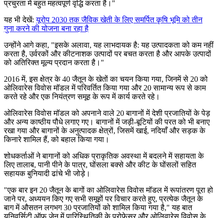
प्रचुरता में बहुत महत्वपूर्ण वृद्धि करता है।"
यह भी देखें:
यूरोप 2030 तक जैविक खेती के लिए समर्पित कृषि भूमि को तीन
गुना करने की योजना बना रहा है
उन्होंने आगे कहा, "इसके अलावा, यह लाभदायक है: यह उत्पादकता को कम नहीं
करता है, उर्वरकों और कीटनाशक उत्पादों पर बचत करता है और आपके उत्पादों
को अतिरिक्त मूल्य प्रदान करता है।"
2016 में, इस क्षेत्र के 40 जैतून के खेतों का चयन किया गया, जिनमें से 20 को
ओलिवारेस विवोस मॉडल में परिवर्तित किया गया और 20 सामान्य रूप से काम
करते रहे और एक नियंत्रण समूह के रूप में कार्य करते रहे।
ओलिवारेस विवोस मॉडल को अपनाने वाले 20 बागानों में देशी प्रजातियों के पेड़
और अन्य काष्ठीय पौधे लगाए गए। बागानों में जड़ी-बूटियों की परत को भी बनाए
रखा गया और बागानों के अनुत्पादक क्षेत्रों, जिसमें खाई, नदियाँ और सड़क के
किनारे शामिल हैं, को बहाल किया गया।
शोधकर्ताओं ने बागानों को अधिक प्राकृतिक अवस्था में बदलने में सहायता के
लिए तालाब, पानी पीने के पात्र, घोंसला बक्से और कीट के घोंसलों सहित
सहायक बुनियादी ढांचे भी जोड़े।
"एक बार इन 20 जैतून के बागों का ओलिवारेस विवोस मॉडल में रूपांतरण पूरा हो
जाने पर, अध्ययन किए गए सभी समूहों पर विचार करते हुए, प्रत्येक जैतून के
बाग में औसतन लगभग 30 प्रजातियों को शामिल किया गया है," यह बात
यूनिवर्सिटी ऑफ जेन में पारिस्थितिकी के प्रोफेसर और ओलिवारेस विवोस के