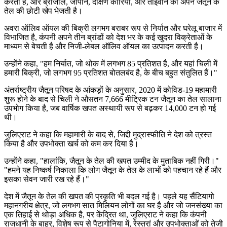
करती है, और ब्राजील, जापान, दक्षिण कोरिया, और ताइवान को अपने जैतून के
तेल की छोटी खेप भेजती है।
अवरा ऑलिव ऑयल की बिक्री लगभग बराबर रूप से निर्यात और घरेलू बाजार में
विभाजित है, कंपनी अपने तीन ब्रांडों को देश भर के कई खुदरा विक्रेताओं के
माध्यम से बेचती है और निजी-लेबल ऑलिव ऑयल का उत्पादन करती है।
उन्होंने कहा, "हम निर्यात, जो थोक में लगभग 85 प्रतिशत है, और यहां चिली में
हमारी बिक्री, जो लगभग 95 प्रतिशत बोतलबंद है, के बीच बहुत संतुलित हैं।"
अंतर्राष्ट्रीय जैतून परिषद के आंकड़ों के अनुसार, 2020 में कोविड-19 महामारी
शुरू होने के बाद से चिली ने औसतन 7,666 मीट्रिक टन जैतून का तेल सालाना
उपभोग किया है, जब वार्षिक खपत अस्थायी रूप से बढ़कर 14,000 टन हो गई
थी।
जुलिएराट ने कहा कि महामारी के बाद से, जिद्दी मुद्रास्फीति ने देश को त्रस्त
किया है और उपभोक्ता खर्च को कम कर दिया है।
उन्होंने कहा,
"
हालांकि, जैतून के तेल की खपत उम्मीद के मुताबिक नहीं गिरी।"
"हमने यह निष्कर्ष निकाला कि लोग जैतून के तेल के लाभों को पहचान रहे हैं और
इसका सेवन जारी रख रहे हैं।"
देश में जैतून के तेल की खपत की प्रकृति भी बदल गई है। पहले यह सैंटियागो
महानगरीय क्षेत्र, जो लगभग सात मिलियन लोगों का घर है और जो जनसंख्या का
एक तिहाई से थोड़ा अधिक है, पर केंद्रित था, जुलिएराट ने कहा कि कंपनी
राजधानी के बाहर, विशेष रूप से पैटागोनिया में, रेस्तरां और उपभोक्ताओं को तेजी