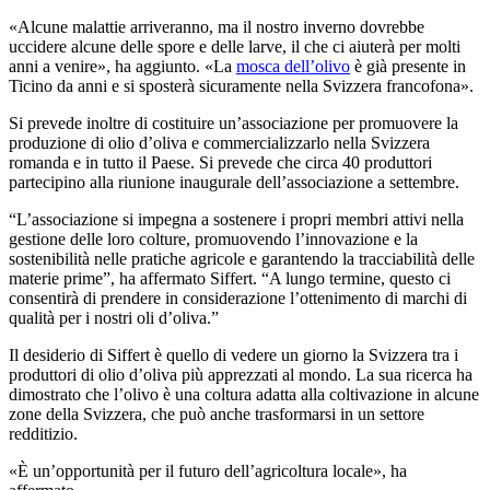
«Alcune
malattie arriveranno, ma il nostro inverno dovrebbe
uccidere alcune delle spore e delle larve, il che ci aiuterà per molti
anni a venire», ha aggiunto.
«La
mosca dell’olivo
è già presente in
Ticino da anni e si sposterà sicuramente nella Svizzera francofona».
Si prevede inoltre di costituire un’associazione per promuovere la
produzione di olio d’oliva e commercializzarlo nella Svizzera
romanda e in tutto il Paese. Si prevede che circa 40 produttori
partecipino alla riunione inaugurale dell’associazione a settembre.
“
L’associazione si impegna a sostenere i propri membri attivi nella
gestione delle loro colture, promuovendo l’innovazione e la
sostenibilità nelle pratiche agricole e garantendo la tracciabilità delle
materie prime”, ha affermato Siffert.
“
A lungo termine, questo ci
consentirà di prendere in considerazione l’ottenimento di marchi di
qualità per i nostri oli d’oliva.”
Il desiderio di Siffert è quello di vedere un giorno la Svizzera tra i
produttori di olio d’oliva più apprezzati al mondo. La sua ricerca ha
dimostrato che l’olivo è una coltura adatta alla coltivazione in alcune
zone della Svizzera, che può anche trasformarsi in un settore
redditizio.
«È un’opportunità per il futuro dell’agricoltura locale», ha