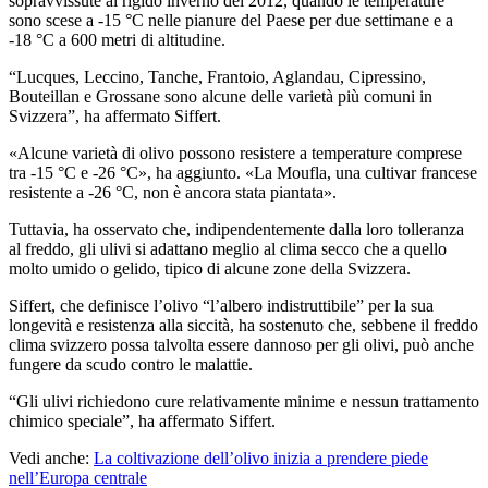
sopravvissute al rigido in­verno del 2012, quando le tem­pe­ra­tu­re
sono scese a -15 °C nelle pianure del Paese per due settimane e a
-18 °C a 600 metri di altitudine.
“
Lucques, Leccino, Tanche, Frantoio, Aglandau, Cipressino,
Bouteillan e Grossane sono alcune delle varietà più comuni in
Svizzera”, ha affermato Siffert.
«Alcune
varietà di olivo possono resistere a temperature comprese
tra -15 °C e -26 °C», ha aggiunto.
«La Moufla, una cultivar francese
resistente a -26 °C, non è ancora stata piantata».
Tuttavia, ha osservato che, indipendentemente dalla loro tolleranza
al freddo, gli ulivi si adattano meglio al clima secco che a quello
molto umido o gelido, tipico di alcune zone della Svizzera.
Siffert, che definisce l’olivo
“
l’albero indistruttibile” per la sua
longevità e resistenza alla siccità, ha sostenuto che, sebbene il freddo
clima svizzero possa talvolta essere dannoso per gli olivi, può anche
fungere da scudo contro le malattie.
“Gli ulivi richiedono cure relativamente minime e nessun trattamento
chimico speciale”, ha affermato Siffert.
Vedi anche:
La coltivazione dell’olivo inizia a prendere piede
nell’Europa centrale