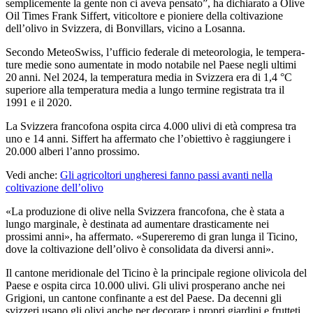
semplicemente la gente non ci aveva pensato”, ha dichiarato a Olive
Oil Times Frank Siffert, viticoltore e pioniere della coltivazione
dell’olivo in Svizzera, di Bonvillars, vicino a Losanna.
Secondo MeteoSwiss, l’ufficio federale di meteo­ro­lo­gia, le tem­pe­ra­
tu­re medie sono a­u­mentate in modo no­ta­bi­le nel Paese negli ultimi
20 anni. Nel 2024, la temperatura media in Svizzera era di 1,4 °C
superiore alla temperatura media a lungo termine registrata tra il
1991 e il 2020.
La Svizzera francofona ospita circa 4.000 ulivi di età compresa tra
uno e 14 anni. Siffert ha affermato che l’obiettivo è raggiungere i
20.000 alberi l’anno prossimo.
Vedi anche:
Gli agricoltori ungheresi fanno passi avanti nella
coltivazione dell’olivo
«La produzione di olive nella Svizzera francofona, che è stata a
lungo marginale, è destinata ad aumentare drasticamente nei
prossimi anni», ha affermato.
«Supereremo di gran lunga il Ticino,
dove la coltivazione dell’olivo è consolidata da diversi anni».
Il cantone meridionale del Ticino è la principale regione olivicola del
Paese e ospita circa 10.000 ulivi. Gli ulivi prosperano anche nei
Grigioni, un cantone confinante a est del Paese. Da decen­ni gli
svizzeri usano gli olivi anche per decora­re i propri giardini e frutteti.