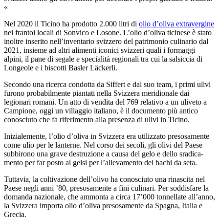
«
Nel 2020 il Ticino ha prodotto 2.000 litri di
olio d’oliva extravergine
nei frantoi locali di Sonvico e Losone. L’olio d’oliva ticinese è stato
inoltre inserito nell’inventario svizzero del patrimonio culinario dal
2021, insieme ad altri alimenti iconici svizzeri quali i formaggi
alpini, il pane di segale e specialità regionali tra cui la salsiccia di
Longeole e i biscotti Basler Läckerli.
Secondo una ricerca condotta da Siffert e dal suo team, i primi ulivi
furono probabilmente piantati nella Svizzera meridionale dai
legionari romani. Un atto di vendita del 769 relativo a un uliveto a
Campione, oggi un villaggio italiano, è il documento più antico
conosciuto che fa riferimento alla presenza di ulivi in Ticino.
Iniz­iale­mente, l’olio d’oliva in Svizzera era u­til­izzato pre­so­samente
come u­lio per le lanterne. Nel corso dei sec­oli, gli olivi del Paese
sub­bi­ro­no­ una grave de­struzione a causa del gelo e dello sradica­
mento per far posto ai gelsi per l’allev­a­mento dei bachi da seta.
Tuttavia, la col­tivazione dell’olivo ha con­osciuto una ri­na­sci­ta nel
Paese negli anni ’80, pre­so­samente a fini cul­inari. Per sod­dis­fare la
dom­anda na­ziona­le, che am­monta a circa 17’000 tonnellate all’anno,
la Svizzera impor­ta olio d’oliva pre­so­samente da Spagna, Italia e
Grecia.