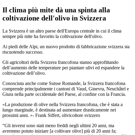
Il clima più mite dà una spinta alla
coltivazione dell'olivo in Svizzera
La Svizzera è un altro paese dell'Europa centrale in cui il clima
sempre più mite ha favorito la coltivazione dell'olivo.
Ai piedi delle Alpi, un nuovo prodotto di fabbricazione svizzera sta
riscuotendo successo.
Gli agricoltori della Svizzera francofona stanno approfittando
dell’aumento delle temperature per piantare ulivi ed espandere la
coltivazione dell’olivo.
Conosciuta anche come Suisse Romande, la Svizzera francofona
comprende principalmente i cantoni di Vaud, Ginevra, Neuchâtel e
Giura nella parte occidentale del Paese, al confine con la Francia.
La produzione di olive nella Svizzera francofona, che è stata a
lungo marginale, è destinata ad aumentare drasticamente nei
prossimi anni.
- Frank Siffert, olivicoltore svizzero
“Gli
inverni sono stati meno freddi negli ultimi 20 anni, ma
avremmo potuto iniziare [a coltivare olive] più di 20 anni fa;