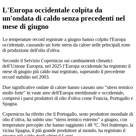
L'Europa occidentale colpita da
un'ondata di caldo senza precedenti nel
mese di giugno
Le temperature record registrate a giugno hanno colpito l'Europa
occidentale, causando un forte stress da calore nelle principali zone
di produzione dell'olio d'oliva.
Secondo il Servizio Copernicus sui cambiamenti climatici
dell’Unione Europea, nel 2025 l’Europa occidentale ha registrato il
mese di giugno più caldo mai registrato, superando il precedente
record stabilito nel 2003.
Due significative ondate di calore hanno causato uno
"stress termico
molto forte" in vaste aree dell'Europa meridionale e occidentale,
compresi i paesi produttori di olio d'oliva come Francia, Portogallo e
Spagna.
Copernicus ha riferito che il Portogallo, sesto produttore mondiale di
olio d’oliva, ha subito
uno “stress termico estremo” a giugno, con
temperature percepite che hanno raggiunto i 48 °C. Nel frattempo, la
vicina Spagna, il più grande produttore al mondo, ha registrato il
giugno più caldo degli ultimi 64 anni.