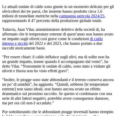
Le attuali ondate di caldo
sono giunte in un momento delicato per gli
olivicoltori dei tre paesi, che insieme hanno prodotto circa 1,6
milioni di tonnellate metriche nella
campagna agricola 2024/25
,
rappresentando il
47 per­cento della pro­duzione globa­le tot­ale.
Tuttavia, Juan Vilar, amministratore del­e­tivo della società di, ha
affermato che le temperature estreme di quest’anno non hanno avuto
un impatto sugli oliveti così grave come le condizioni
di caldo
intenso e siccità
del 2022 e del 2023, che hanno portato a due
raccolti storicamente bassi.
“
Per essere chiari: il caldo influisce sugli ulivi, ma di solito non ha
un grande impatto, tranne quando è accompagnato dal vento”, ha
detto Vilar.
“
Nonostante le ondate di caldo, sono stato a visitare gli
uliveti e finora non ho visto effetti gravi”.
“
Inoltre, le piogge sono state abbondanti e il terreno conserva ancora
un po’ di umidità”, ha aggiunto.
“
Quindi, sebbene [le temperature
estreme] non siano ideali, non hanno ancora avuto un effetto
drammatico sul prossimo raccolto. Se questo si combinasse con una
serie di altri fattori negativi, potrebbe avere conseguenze dannose,
ma per ora ciò non è accaduto.”
Pur sottolineando che le abbondanti piogge invernali hanno riempito