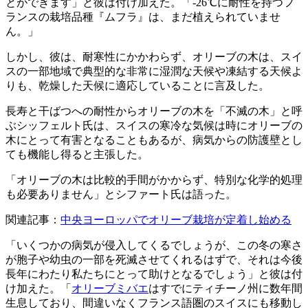
とができます」と彼は付け加えた。「-26℃に耐性を持つフ
ランスの栽培品種『ムフラ』は、まだ植えられていませ
ん。」
しかし、彼は、耐寒性にかかわらず、オリーブの木は、スイ
スの一部地域で典型的な非常に湿潤な天候や凍結する天候よ
りも、乾燥した天候に適応していることに言及した。
長寿と干ばつへの耐性からオリーブの木を「不滅の木」と呼
ぶシッフェルト氏は、スイスの寒冷な気候は時にオリーブの
木にとって有害となることもあるが、病気からの防護壁とし
ても機能し得ると主張した。
「オリーブの木は比較的手間がかからず、特別な化学的処理
も必要ありません」とシファート氏は語った。
関連記事：
中央ヨーロッパでオリーブ栽培が定着し始める
「いくつかの病気が侵入してくるでしょうが、この冬の寒さ
が胞子や幼虫の一部を死滅させてくれるはずで、それは今後
長年にわたり私たちにとって助けとなるでしょう」と彼は付
け加えた。「
オリーブミバエ
は
すでにティチーノ州に数年間
生息しており、間違いなくフランス語圏のスイスにも移動し