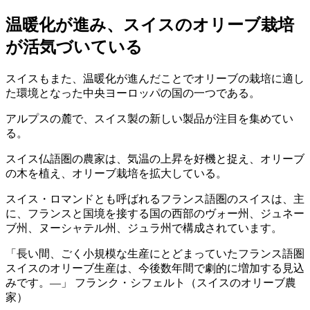
温暖化が進み、スイスのオリーブ栽培
が活気づいている
スイスもまた、温暖化が進んだことでオリーブの栽培に適し
た環境となった中央ヨーロッパの国の一つである。
アルプスの麓で、スイス製の新しい製品が注目を集めてい
る。
スイス仏語圏の農家は、気温の上昇を好機と捉え、オリーブ
の木を植え、オリーブ栽培を拡大している。
スイス・ロマンドとも呼ばれるフランス語圏のスイスは、主
に、フランスと国境を接する国の西部のヴォー州、ジュネー
ブ州、ヌーシャテル州、ジュラ州で構成されています。
長い間、ごく小規模な生産にとどまっていたフランス語圏
スイスのオリーブ生産は、今後数年間で劇的に増加する見込
みです。―
フランク・シフェルト（スイスのオリーブ農
家）