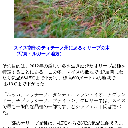
スイス南部のティチーノ州にあるオリーブの木
（写真：ルガーノ地方）
その目的は、2012年の厳しい冬を生き延びたオリーブ品種を
特定することにある。この冬、スイスの低地では2週間にわ
たり気温が-15℃まで下がり、標高600メートルの地域で
は-18℃まで下がった。
「ルッカ、レッチーノ、タンチェ、フラントイオ、アグラン
ドー、チプレッシーノ、ブテイラン、グロサーネは、スイス
で最も一般的な品種の一部です」とシッフェルト氏は述べ
た。
「
一部のオリーブ品種は、-15℃から-26℃の気温に耐えるこ