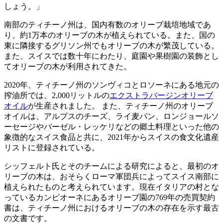
しょう。」
南部のティチーノ州は、国内有数のオリーブ栽培地域であ
り、約1万本のオリーブの木が植えられている。また、国の
東に隣接するグリソン州でもオリーブの木が繁茂している。
また、スイスでは数十年にわたり、庭園や果樹園の装飾とし
てオリーブの木が利用されてきた。
2020年、ティチーノ州のソンヴィコとロソーネにある地元の
搾油所では、2,000リットルの
エクストラバージンオリーブ
オイル
が生産されました。 また、ティチーノ州のオリーブ
オイルは、アルプスのチーズ、ライ麦パン、ロンジョールソ
ーセージやバーゼル・レッケリなどの郷土料理といった他の
象徴的なスイス食品と共に、2021年からスイスの食文化遺産
リストに登録されている。
シッフェルト氏とそのチームによる研究によると、最初のオ
リーブの木は、おそらくローマ軍団兵によってスイス南部に
植えられたものと考えられています。現在イタリアの村とな
っているカンピオーネにあるオリーブ園の769年の売買契約
書は、ティチーノ州におけるオリーブの木の存在を示す最古
の文書です。