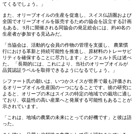
てくるでしょう。」
また、オリーブオイルの生産を促進し、スイス仏語圏および
全国でオリーブオイルを販売するための協会を設立する計画
もある。 9月に開催される同協会の発足総会には、約40名の
生産者が参加する見込みだ。
「
当協会は、活動的な会員の作物の管理を支援し、 農業慣
行における革新と持続可能性を推進し、原材料のトレーサビ
リティを確保することに尽力します」とシフェルト氏は述べ
た。
「長期的には、これにより、当社のオリーブオイルが
品質認証ラベルを取得できるようになるでしょう。」
シファート氏の願いは、いつかスイスが世界で最も評価され
るオリーブオイル生産国の一つになることです。彼の研究に
よると、オリーブの木はスイスの特定の地域での栽培に適し
ており、収益性の高い産業へと発展する可能性もあることが
示されています。
「これは、地域の農業の未来にとっての好機です」と彼は語
った。