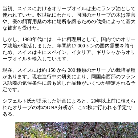
当初、スイスにおけるオリーブオイルは主にランプ油として
使われていた。数世紀にわたり、同国のオリーブの木は霜害
や、蚕の飼育用桑の木に場所を譲るための伐採によって甚大
な被害を受けた。
しかし、1980年代には、主に料理用として、国内でのオリー
ブ栽培が復活しました。年間約17,000トンの国内需要を賄う
ため、スイスは主にスペイン、イタリア、ギリシャからオリ
ーブオイルを輸入しています。
現在、スイスには約 150 から 200 種類のオリーブの栽培品種
があります。現在進行中の研究により、同国南西部のフラン
ス語圏の気候条件に最も適した品種がいくつか特定される予
定です。
シフェルト氏が提示した計画によると、20年以上前に植えら
れたオリーブの木のDNA分析が、この秋に行われる予定で
ある。