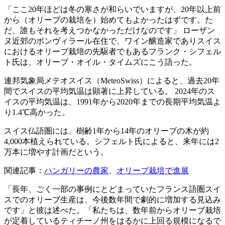
「ここ20年ほどは冬の寒さが和らいでいますが、20年以上前
から（オリーブの栽培を）始めてもよかったはずです。た
だ、誰もそれを考えつかなかっただけなのです」 ローザン
ヌ近郊のボンヴィラール在住で、ワイン醸造家でありスイス
におけるオリーブ栽培の先駆者でもあるフランク・シフェル
ト氏は、オリーブ・オイル・タイムズにこう語った。
連邦気象局メテオスイス（MeteoSwiss）によると、過去20年
間でスイスの平均気温は顕著に上昇している。 2024年のス
イスの平均気温は、1991年から2020年までの長期平均気温よ
り1.4℃高かった。
スイス仏語圏には、樹齢1年から14年のオリーブの木が約
4,000本植えられている。シフェルト氏によると、来年には2
万本に増やす計画だという。
関連記事：
ハンガリーの農家
、
オリーブ栽培で進展
「
長年、ごく一部の事例にとどまっていたフランス語圏スイ
スでのオリーブ生産は、今後数年間で劇的に増加する見込み
です」と彼は述べた。「私たちは、数年前からオリーブ栽培
が定着しているティチーノ州をはるかに上回る規模になるで