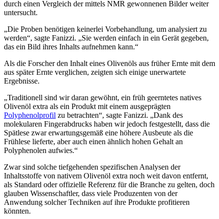
durch einen Vergleich der mittels NMR gewonnenen Bilder weiter
untersucht.
„Die Proben benötigen keinerlei Vorbehandlung, um analysiert zu
werden“, sagte Fanizzi. „Sie werden einfach in ein Gerät gegeben,
das ein Bild ihres Inhalts aufnehmen kann.“
Als die Forscher den Inhalt eines Olivenöls aus früher Ernte mit dem
aus später Ernte verglichen, zeigten sich einige unerwartete
Ergebnisse.
„Traditionell sind wir daran gewöhnt, ein früh geerntetes natives
Olivenöl extra als ein Produkt mit einem ausgeprägten
Polyphenolprofil
zu betrachten“, sagte Fanizzi. „Dank des
molekularen Fingerabdrucks haben wir jedoch festgestellt, dass die
Spätlese zwar erwartungsgemäß eine höhere Ausbeute als die
Frühlese lieferte, aber auch einen ähnlich hohen Gehalt an
Polyphenolen aufwies.“
Zwar sind solche tiefgehenden spezifischen Analysen der
Inhaltsstoffe von nativem Olivenöl extra noch weit davon entfernt,
als Standard oder offizielle Referenz für die Branche zu gelten, doch
glauben Wissenschaftler, dass viele Produzenten von der
Anwendung solcher Techniken auf ihre Produkte profitieren
könnten.