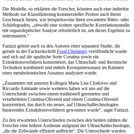
Die Modelle, so erklärten die Forscher, könnten auch eine indirekte
Methode zur Klassifizierung kommerzieller Proben nach ihrem
Geschmack bieten, wie beispielsweise ihren erwarteten Bitter- oder
Schärfegraden, „obwohl eine weitere spezifische Korrelationsstudie
mit organoleptischer Analyse erforderlich ist, um dieses Ergebnis zu
untermauern.“
Fanizzi gehört auch zu den Autoren einer separaten Studie, die
gerade in der Fachzeitschrift
Food Chemistry
veröffentlicht wurde
und sich auf die apulische Sorte Coratina sowie ein
Extraktionsverfahren konzentriert, das Ultraschall- und thermische
Techniken kombiniert und mittels Kernspinresonanz im Rahmen
eines metabolomischen Ansatzes analysiert wurde.
„Zusammen mit unseren Kollegen Maria Lisa Clodoveo und
Riccardo Amirante sowie weiteren haben wir uns auf die
Unterschiede zwischen einem traditionell geernteten und
verarbeiteten Coratina-Olivenöl und einem Coratina-Olivenöl
konzentriert, das durch ein neues, auf Ultraschalltechnologien
basierendes Extraktionsverfahren gewonnen wurde“, sagte Fanizzi.
Zu den erwarteten Unterschieden zwischen den beiden zählten die
Forscher eine höhere Ausbeute aufgrund der Ultraschalltechnologie,
„die die Zellwände effizient aufbricht“. Die Unterschiede wurden