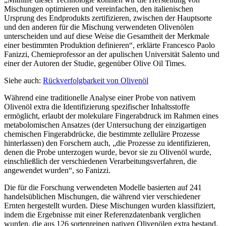
Mischungen optimieren und vereinfachen, den italienischen
Ursprung des Endprodukts zertifizieren, zwischen der Hauptsorte
und den anderen für die Mischung verwendeten Olivenölen
unterscheiden und auf diese Weise die Gesamtheit der Merkmale
einer bestimmten Produktion definieren“, erklärte Francesco Paolo
Fanizzi, Chemieprofessor an der apulischen Universität Salento und
einer der Autoren der Studie, gegenüber Olive Oil Times.
Siehe auch:
Rückverfolgbarkeit von Olivenöl
Während eine traditionelle Analyse einer Probe von nativem
Olivenöl extra die Identifizierung spezifischer Inhaltsstoffe
ermöglicht, erlaubt der molekulare Fingerabdruck im Rahmen eines
metabolomischen Ansatzes (der Untersuchung der einzigartigen
chemischen Fingerabdrücke, die bestimmte zelluläre Prozesse
hinterlassen) den Forschern auch, „die Prozesse zu identifizieren,
denen die Probe unterzogen wurde, bevor sie zu Olivenöl wurde,
einschließlich der verschiedenen Verarbeitungsverfahren, die
angewendet wurden“, so Fanizzi.
Die für die Forschung verwendeten Modelle basierten auf 241
handelsüblichen Mischungen, die während vier verschiedener
Ernten hergestellt wurden. Diese Mischungen wurden klassifiziert,
indem die Ergebnisse mit einer Referenzdatenbank verglichen
wurden, die aus 126 sortenreinen nativen Olivenölen extra bestand.