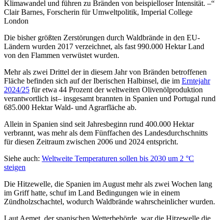
Klimawandel und führen zu Bränden von beispielloser Intensität. –
Clair Barnes, Forscherin für Umweltpolitik, Imperial College
London
Die bisher größten Zerstörungen durch Waldbrände in den EU-
Ländern wurden 2017 verzeichnet, als fast 990.000 Hektar Land
von den Flammen verwüstet wurden.
Mehr als zwei Drittel der in diesem Jahr von Bränden betroffenen
Fläche befinden sich auf der Iberischen Halbinsel, die im
Erntejahr
2024/25
für etwa 44 Prozent der weltweiten Olivenölproduktion
verantwortlich ist– insgesamt brannten in Spanien und Portugal rund
685.000 Hektar Wald- und Agrarfläche ab.
Allein in Spanien sind seit Jahresbeginn rund 400.000 Hektar
verbrannt, was mehr als dem Fünffachen des Landesdurchschnitts
für diesen Zeitraum zwischen 2006 und 2024 entspricht.
Siehe auch:
Weltweite Temperaturen sollen bis 2030 um 2 °C
steigen
Die Hitzewelle, die Spanien im August mehr als zwei Wochen lang
im Griff hatte, schuf im Land Bedingungen wie in einem
Zündholzschachtel, wodurch Waldbrände wahrscheinlicher wurden.
Laut Aemet, der spanischen Wetterbehörde, war die Hitzewelle die