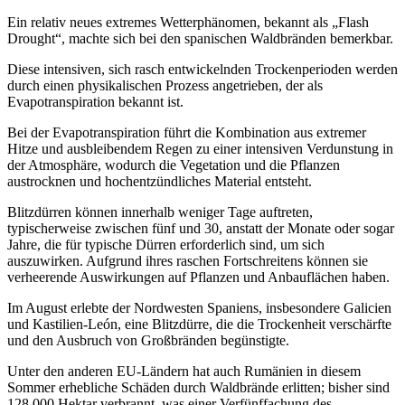
Ein relativ neues extremes Wetterphänomen, bekannt als „Flash
Drought“, machte sich bei den spanischen Waldbränden bemerkbar.
Diese intensiven, sich rasch entwickelnden Trockenperioden werden
durch einen physikalischen Prozess angetrieben, der als
Evapotranspiration bekannt ist.
Bei der Evapotranspiration führt die Kombination aus extremer
Hitze und ausbleibendem Regen zu einer intensiven Verdunstung in
der Atmosphäre, wodurch die Vegetation und die Pflanzen
austrocknen und hochentzündliches Material entsteht.
Blitzdürren können innerhalb weniger Tage auftreten,
typischerweise zwischen fünf und 30, anstatt der Monate oder sogar
Jahre, die für typische Dürren erforderlich sind, um sich
auszuwirken. Aufgrund ihres raschen Fortschreitens können sie
verheerende Auswirkungen auf Pflanzen und Anbauflächen haben.
Im August erlebte der Nordwesten Spaniens, insbesondere Galicien
und Kastilien-León, eine Blitzdürre, die die Trockenheit verschärfte
und den Ausbruch von Großbränden begünstigte.
Unter den anderen EU-Ländern hat auch Rumänien in diesem
Sommer erhebliche Schäden durch Waldbrände erlitten; bisher sind
128.000 Hektar verbrannt, was einer Verfünffachung des