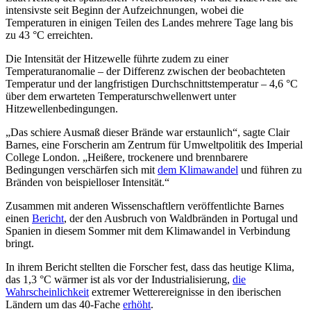
intensivste seit Beginn der Aufzeichnungen, wobei die
Temperaturen in einigen Teilen des Landes mehrere Tage lang bis
zu 43 °C erreichten.
Die Intensität der Hitzewelle führte zudem zu einer
Temperaturanomalie – der Differenz zwischen der beobachteten
Temperatur und der langfristigen Durchschnittstemperatur – 4,6 °C
über dem erwarteten Temperaturschwellenwert unter
Hitzewellenbedingungen.
„Das schiere Ausmaß dieser Brände war erstaunlich“, sagte Clair
Barnes, eine Forscherin am Zentrum für Umweltpolitik des Imperial
College London.
„Heißere, trockenere und brennbarere
Bedingungen verschärfen sich mit
dem Klimawandel
und führen zu
Bränden von beispielloser Intensität.“
Zusammen mit anderen Wissenschaftlern veröffentlichte Barnes
einen
Bericht
, der den Ausbruch von Waldbränden in Portugal und
Spanien in diesem Sommer mit dem Klimawandel in Verbindung
bringt.
In ihrem Bericht stellten die Forscher fest, dass das heutige Klima,
das 1,3 °C wärmer ist als vor der Industrialisierung,
die
Wahrscheinlichkeit
extremer Wetterereignisse in den iberischen
Ländern um das 40-Fache
erhöht
.