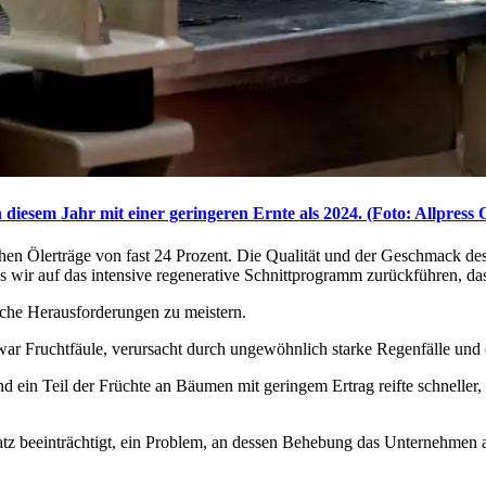
 diesem Jahr mit einer geringeren Ernte als 2024. (Foto: Allpress 
ohen Öl­er­träge von fast 24 Pro­zent. Die Qual­ität und der Geschmack de
s wir auf das intensive regenerative Schnittprogramm zurückführen, das
sche Herausforderungen zu meistern.
war Fruchtfäule, verursacht durch ungewöhnlich starke Regenfälle und
 ein Teil der Früchte an Bäumen mit geringem Ertrag reifte schneller,
beeinträchtigt, ein Problem, an dessen Behebung das Unternehmen arb