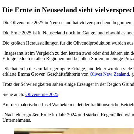
Die Ernte in Neuseeland sieht vielverspre
Die Olivenernte 2025 in Neuseeland hat vielversprechend begonnen; z
Die Ernte 2025 ist in Neuseeland noch im Gange, und obwohl es noch z
Die größten Heraus­stel­lungen für die Olivenöl­pro­duk­tion wurden a
Insgesamt ist im Vergleich zu den letzten zwei oder drei Jahren ein 
Erträge jedoch in allen Regionen und bei allen Sorten um einige Pro
„
Sie hatten in diesem Jahr geringere Erträge, und leider wurden vie
erklärte Emma Grover, Geschäftsführerin von
Olives New Zealand
, 
Trotz der Schwierigkeiten sahen einige Erzeuger in der Region Gru
Siehe auch:
Olivenernte 2025
Auf der malerischen Insel Waiheke meldet der traditionsreiche Betri
„
Nach einer großen Ernte im Jahr 2024 und starken Regenfällen währ
Unternehmens.