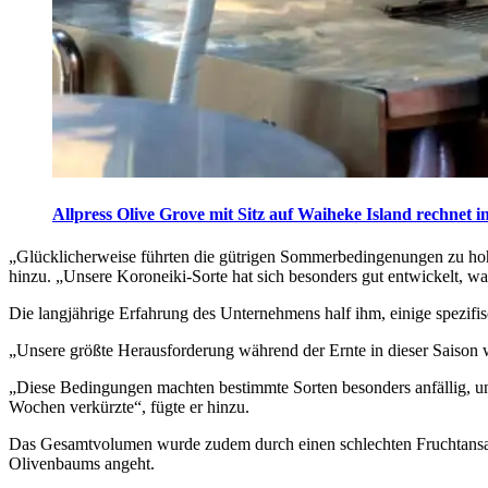
Allpress Olive Grove mit Sitz auf Waiheke Island rechnet in
„
Glück­li­cher­weise führten die güt­ri­gen Sommer­be­dingen­ungen zu h
hinzu.
„Unsere Koroneiki-Sorte hat sich besonders gut entwickelt, wa
Die langjährige Erfahrung des Unternehmens half ihm, einige spezifi
„Unsere größte Herausforderung während der Ernte in dieser Saison 
„
Diese Bedingungen machten bestimmte Sorten besonders anfällig, und
Wochen verkürzte“, fügte er hinzu.
Das Gesamtvolumen wurde zudem durch einen schlechten Fruchtansatz 
Olivenbaums angeht.