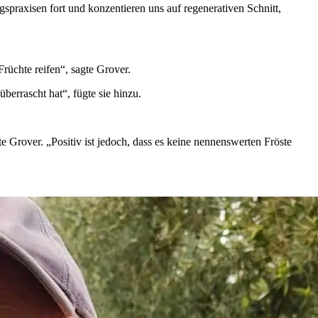
ra­xi­sen fort und kon­zent­ieren uns auf regenera­tiven Schnitt,
Früchte reifen“, sagte Grover.
errascht hat“, fügte sie hinzu.
te Grover.
„Positiv ist jedoch, dass es keine nennenswerten Fröste