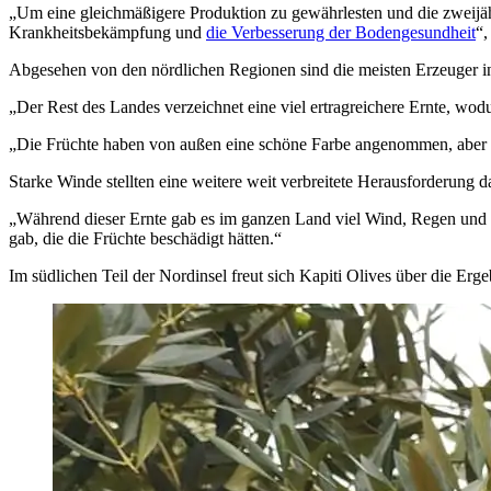
„
Um eine gleichmäßigere Pro­duk­tion zu gewä­hr­le­s­ten und die zweijä
Krankheitsbekämpfung und
die Verbesserung der Boden­gesund­heit
“,
Abgesehen von den nördlichen Regionen sind die meisten Erzeuger in
„
Der Rest des Landes verzeichnet eine viel ertragreichere Ernte, wodu
„
Die Früchte haben von außen eine schöne Farbe angenommen, aber die 
Starke Winde stellten eine weitere weit verbreitete Herausforderung da
„Während dieser Ernte gab es im ganzen Land viel Wind, Regen und M
gab, die die Früchte beschädigt hätten.“
Im südlichen Teil der Nordinsel freut sich Kapiti Olives über die Erge