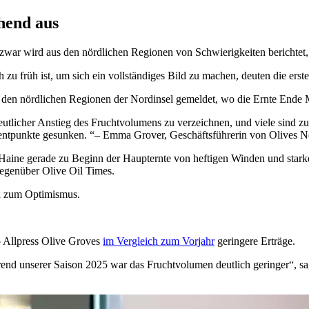
chend aus
war wird aus den nördlichen Regionen von Schwierigkeiten berichtet, 
u früh ist, um sich ein vollständiges Bild zu machen, deuten die erst
us den nörd­lichen Regionen der Nord­insel gemeldet, wo die Ernte Ende
deutlicher Anstieg des Fruchtvolumens zu verzeichnen, und viele sind z
zentpunkte gesunken.
– Emma Grover, Geschäftsführerin von Olives 
le Haine gerade zu Beginn der Haupternte von heftigen Winden und sta
gegenüber Olive Oil Times.
nd zum Optimismus.
eb Allpress Olive Groves
im Vergleich zum Vorjahr
geringere Erträge.
end unserer Saison 2025 war das Fruchtvolumen deutlich geringer
“
, s