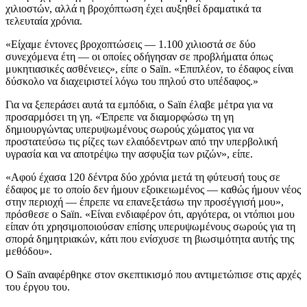
χιλιοστών, αλλά η βροχόπτωση έχει αυξηθεί δραματικά τα
τελευταία χρόνια.
«Είχαμε έντονες βροχοπτώσεις — 1.100 χιλιοστά σε δύο
συνεχόμενα έτη — οι οποίες οδήγησαν σε προβλήματα όπως
μυκητιασικές ασθένειες», είπε ο Saïn.
«Επιπλέον, το έδαφος είναι
δύσκολο να διαχειριστεί λόγω του πηλού στο υπέδαφος.»
Για να ξεπεράσει αυτά τα εμπόδια, ο Saïn έλαβε μέτρα για να
προσαρμόσει τη γη.
«Έπρεπε να διαμορφώσω τη γη
δημιουργώντας υπερυψωμένους σωρούς χώματος για να
προστατεύσω τις ρίζες των ελαιόδεντρων από την υπερβολική
υγρασία και να αποτρέψω την ασφυξία των ριζών», είπε.
«
Αφού έχασα 120 δέντρα δύο χρόνια μετά τη φύτευσή τους σε
έδαφος με το οποίο δεν ήμουν εξοικειωμένος — καθώς ήμουν νέος
στην περιοχή — έπρεπε να επανεξετάσω την προσέγγισή μου»,
πρόσθεσε ο Saïn.
«Είναι ενδιαφέρον ότι, αργότερα, οι ντόπιοι μου
είπαν ότι χρησιμοποιούσαν επίσης υπερυψωμένους σωρούς για τη
σπορά δημητριακών, κάτι που ενίσχυσε τη βιωσιμότητα αυτής της
μεθόδου».
Ο Saïn αναφέρθηκε στον σκεπτικισμό που αντιμετώπισε στις αρχές
του έργου του.