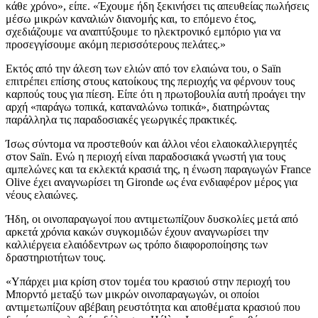
κάθε χρόνο», είπε.
«Έχουμε ήδη ξεκινήσει τις απευθείας πωλήσεις
μέσω μικρών καναλιών διανομής και, το επόμενο έτος,
σχεδιάζουμε να αναπτύξουμε το ηλεκτρονικό εμπόριο για να
προσεγγίσουμε ακόμη περισσότερους πελάτες.»
Εκτός από την άλεση των ελιών από τον ελαιώνα του, ο Saïn
επιτρέπει επίσης στους κατοίκους της περιοχής να φέρνουν τους
καρπούς τους για πίεση. Είπε ότι η πρωτοβουλία αυτή προάγει την
αρχή «παράγω τοπικά, καταναλώνω τοπικά», διατηρώντας
παράλληλα τις παραδοσιακές γεωργικές πρακτικές.
Ίσως σύντομα να προστεθούν και άλλοι νέοι ελαιοκαλλιεργητές
στον Saïn. Ενώ η περιοχή είναι παραδοσιακά γνωστή για τους
αμπελώνες και τα εκλεκτά κρασιά της, η ένωση παραγωγών France
Olive έχει αναγνωρίσει τη Gironde ως ένα ενδιαφέρον μέρος για
νέους ελαιώνες.
Ήδη, οι οινοπαραγωγοί που αντιμετωπίζουν δυσκολίες μετά από
αρκετά χρόνια κακών συγκομιδών έχουν αναγνωρίσει την
καλλιέργεια ελαιόδεντρων ως τρόπο διαφοροποίησης των
δραστηριοτήτων τους.
«
Υπάρχει μια κρίση στον τομέα του κρασιού στην περιοχή του
Μπορντό μεταξύ των μικρών οινοπαραγωγών, οι οποίοι
αντιμετωπίζουν αβέβαιη ρευστότητα και αποθέματα κρασιού που