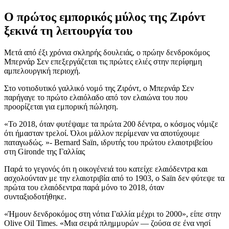
Ο πρώτος εμπορικός μύλος της Ζιρόντ
ξεκινά τη λειτουργία του
Μετά από έξι χρόνια σκληρής δουλειάς, ο πρώην δενδροκόμος
Μπερνάρ Σεν επεξεργάζεται τις πρώτες ελιές στην περίφημη
αμπελουργική περιοχή.
Στο νοτιοδυτικό γαλλικό νομό της Ζιρόντ, ο Μπερνάρ Σεν
παρήγαγε το πρώτο ελαιόλαδο από τον ελαιώνα του που
προορίζεται για εμπορική πώληση.
Το 2018, όταν φυτέψαμε τα πρώτα 200 δέντρα, ο κόσμος νόμιζε
ότι ήμασταν τρελοί. Όλοι μάλλον περίμεναν να αποτύχουμε
παταγωδώς.
- Bernard Saïn, ιδρυτής του πρώτου ελαιοτριβείου
στη Gironde της Γαλλίας
Παρά το γεγονός ότι η οικογένειά του κατείχε ελαιόδεντρα και
ασχολούνταν με την ελαιοτριβία από το 1903, ο Saïn δεν φύτεψε τα
πρώτα του ελαιόδεντρα παρά μόνο το 2018, όταν
συνταξιοδοτήθηκε.
«Ήμουν δενδροκόμος στη νότια Γαλλία μέχρι το 2000», είπε στην
Olive Oil Times.
«
Μ
ια σειρά πλημμυρών — ζούσα σε ένα νησί