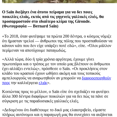
Ο Saïn διεξάγει ένα άτυπο πείραμα για να δει ποιες
ποικιλίες ελιάς, εκτός από τις γηγενείς γαλλικές ελιές, θα
προσαρμοστούν στο ιδιαίτερο κλίμα της Gironde.
(Φωτογραφία — Bernard Saïn)
«
Το 2018, όταν φυτέψαμε τα πρώτα 200 δέντρα, ο κόσμος νόμιζε
ότι ήμασταν τρελοί — άνθρωποι της πόλης που προσπαθούσαν να
κάνουν κάτι που δεν είχε υπάρξει ποτέ εδώ», είπε.
«Όλοι μάλλον
περίμεναν να αποτύχουμε παταγωδώς.
«
Αλλά τώρα, δύο ή τρία χρόνια αργότερα, έχουμε γίνει
πρωτοπόροι και ο τρόπος με τον οποίο μας βλέπουν οι άνθρωποι
έχει αλλάξει εντελώς», πρόσθεσε ο Saïn.
«Ο
ι προκλήσεις στον
κλάδο του κρασιού έχουν ωθήσει ακόμη και τους τοπικούς
αμπελουργούς να αναρωτηθούν αν μπορούν να
διαφοροποιηθούν
προς
την καλλιέργεια
ελιάς
».
Κοιτώντας προς το μέλλον, ο Saïn είπε ότι σχεδιάζει να φυτέψει
άλλα 300 δέντρα διαφόρων ποικιλιών για να δει πώς τα πάνε σε
σύγκριση με τις παραδοσιακές γαλλικές ελιές.
«
Δεδομένου ότι διαθέτουμε το δικό μας ελαιοτριβείο, είμαστε
πλήρως αυτόνομοι και η παραγωγή μας θα συνεχίσει να αυξάνεται