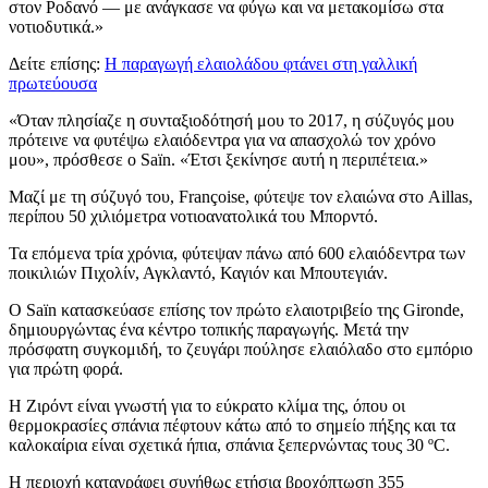
στον Ροδανό — με ανάγκασε να φύγω και να μετακομίσω στα
νοτιοδυτικά.»
Δείτε επίσης:
Η παραγωγή ελαιολάδου φτάνει στη γαλλική
πρωτεύουσα
«Όταν πλησίαζε η συνταξιοδότησή μου το 2017, η σύζυγός μου
πρότεινε να φυτέψω ελαιόδεντρα για να απασχολώ τον χρόνο
μου», πρόσθεσε ο Saïn.
«Έτσι ξεκίνησε αυτή η περιπέτεια.»
Μαζί με τη σύζυγό του, Françoise, φύτεψε τον ελαιώνα στο Aillas,
περίπου 50 χιλιόμετρα νοτιοανατολικά του Μπορντό.
Τα επόμενα τρία χρόνια, φύτεψαν πάνω από 600 ελαιόδεντρα των
ποικιλιών Πιχολίν, Αγκλαντό, Καγιόν και Μπουτεγιάν.
Ο Saïn κατασκεύασε επίσης τον πρώτο ελαιοτριβείο της Gironde,
δημιουργώντας ένα κέντρο τοπικής παραγωγής. Μετά την
πρόσφατη συγκομιδή, το ζευγάρι πούλησε ελαιόλαδο στο εμπόριο
για πρώτη φορά.
Η Ζιρόντ είναι γνωστή για το εύκρατο κλίμα της, όπου οι
θερμοκρασίες σπάνια πέφτουν κάτω από το σημείο πήξης και τα
καλοκαίρια είναι σχετικά ήπια, σπάνια ξεπερνώντας τους 30 ºC.
Η περιοχή καταγράφει συνήθως ετήσια βροχόπτωση 355