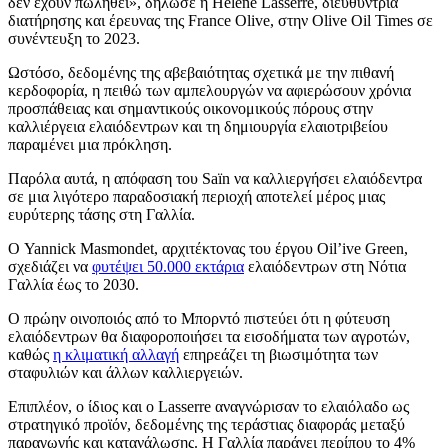
δεν έχουν πωληθεί», δήλωσε η Hélène Lasserre, διευθύντρια
διατήρησης και έρευνας της France Olive, στην Olive Oil Times σε
συνέντευξη το 2023.
Ωστόσο, δεδομένης της αβεβαιότητας σχετικά με την πιθανή
κερδοφορία, η πειθώ των αμπελουργών να αφιερώσουν χρόνια
προσπάθειας και σημαντικούς οικονομικούς πόρους στην
καλλιέργεια ελαιόδεντρων και τη δημιουργία ελαιοτριβείου
παραμένει μια πρόκληση.
Παρόλα αυτά, η απόφαση του Saïn να καλλιεργήσει ελαιόδεντρα
σε μια λιγότερο παραδοσιακή περιοχή αποτελεί μέρος μιας
ευρύτερης τάσης στη Γαλλία.
Ο Yannick Masmondet, αρχιτέκτονας του έργου Oil’ive Green,
σχεδιάζει να
φυτέψει 50.000 εκτάρια
ελαιόδεντρων στη Νότια
Γαλλία έως το 2030.
Ο πρώην οινοποιός από το Μπορντό πιστεύει ότι η φύτευση
ελαιόδεντρων θα διαφοροποιήσει τα εισοδήματα των αγροτών,
καθώς
η κλιματική αλλαγή
επηρεάζει
τη βιωσιμότητα των
σταφυλιών και άλλων καλλιεργειών.
Επιπλέον, ο ίδιος και ο Lasserre αναγνώρισαν το ελαιόλαδο ως
στρατηγικό προϊόν, δεδομένης της τεράστιας διαφοράς μεταξύ
παραγωγής και κατανάλωσης. Η Γαλλία παράγει περίπου το 4%