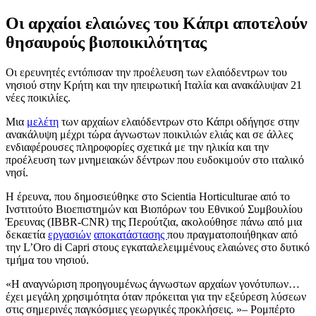
Οι αρχαίοι ελαιώνες του Κάπρι αποτελούν
θησαυρούς βιοποικιλότητας
Οι ερευνητές εντόπισαν την προέλευση των ελαιόδεντρων του
νησιού στην Κρήτη και την ηπειρωτική Ιταλία και ανακάλυψαν 21
νέες ποικιλίες.
Μια
μελέτη
των αρχαίων ελαιόδεντρων στο Κάπρι οδήγησε στην
ανακάλυψη μέχρι τώρα άγνωστων ποικιλιών ελιάς και σε άλλες
ενδιαφέρουσες πληροφορίες σχετικά με την ηλικία και την
προέλευση των μνημειακών δέντρων που ευδοκιμούν στο ιταλικό
νησί.
Η έρευνα, που δημοσιεύθηκε στο Scientia Horticulturae από το
Ινστιτούτο Βιοεπιστημών και Βιοπόρων του Εθνικού Συμβουλίου
Έρευνας (IBBR-CNR) της Περούτζια, ακολούθησε πάνω από μια
δεκαετία
εργασιών
αποκατάστασης
που πραγματοποιήθηκαν από
την L’Oro di Capri στους εγκαταλελειμμένους ελαιώνες στο δυτικό
τμήμα του νησιού.
Η αναγνώριση προηγουμένως άγνωστων αρχαίων γονότυπων…
έχει μεγάλη χρησιμότητα όταν πρόκειται για την εξεύρεση λύσεων
στις σημερινές παγκόσμιες γεωργικές προκλήσεις.
– Ρομπέρτο