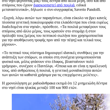
στο νησί φέρνοντας μαζί τους δέντρα από άλλα μέρη, όσο και από
σπόρους που έχουν
διασκορπιστεί από πουλιά
, ειδικά
μεταναστευτικά», δήλωσε ο συν-συγγραφέας Saverio Pandolfi.
«
Συχνά, λόγω αυτών των παραγόντων, είναι εύκολο να βρει κανείς
πλούσια γενετική ποικιλομορφία στα ελαιόδεντρα που είναι ευρέως
διαδεδομένα στα νησιά», πρόσθεσε.
«Τα
πουλιά
μεταφέρουν τους
σπόρους από άλλο μέρος, τους κρατούν στο στομάχι ή στον
πρόλοβό τους [μέρος του πεπτικού σωλήνα που χρησιμοποιείται
για την αποθήκευση τροφής πριν από την πέψη] και τελικά τους
ρίχνουν».
«Το πεπτικό τους σύστημα δημιουργεί ιδανικές συνθήκες για την
ανάπτυξη των σπόρων, οι οποίοι στη συνέχεια γονιμοποιούνται
φυσικά και, μόλις φτάσουν στο έδαφος, βλασταίνουν πολύ
γρήγορα», συνέχισε ο Παντόλφι.
«Ό
πο
ια και αν
είναι η προέλευσή
τους, από ανθρώπους ή πουλιά, η γενετική μοναδικότητα αυτών
των φυτών τα καθιστά χρήσιμα για τις επερχόμενες μελέτες».
Η χρονολόγηση με ραδιοάνθρακα εκτιμά ότι 12 μνημειώδη δέντρα
στο νησί είναι ηλικίας μεταξύ 100 και 900 ετών.