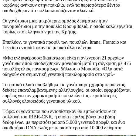
κορώνες ανήκουν στην ποικιλία, ενώ τα περισσότερα δέντρα
αποδείχθηκαν ότι πολλαπλασιάζονταν κλωνικά.
Οι γονότυποι μιας μικρότερης ομάδας δειγμάτων ήταν
πανομοιότυποι με την ποικιλία Θρουμβολιά, η οποία καλλιεργείται
κυρίως στο ελληνικό νησί της Κρήτης.
Επιπλέον, τα γενετικά προφίλ των ποικιλιών Itrana, Frantoio και
Leccino εντοπίστηκαν σε μερικά άλλα δέντρα.
«
Μια ενδιαφέρουσα διαπίστωση είναι η ανίχνευση 21 αρχαίων
γονότυπων που αποδείχθηκαν μοναδικοί μετά τη σύγκριση με 475
ποικιλίες ελιάς παγκοσμίως», δήλωσε ο Μουσάβι.
«
Όλα αυτά
οδηγούν σε σημαντική γενετική ποικιλομορφία στο νησί.»
Το φυτικό υλικό υποβλήθηκε σε γονότυπηση χρησιμοποιώντας
δείκτες επαναλαμβανόμενης αλληλουχίας, οι οποίοι εφαρμόζονται
ευρέως για τον χαρακτηρισμό ποικιλιών στις περισσότερες
συλλογές ελαιοειδούς γενετικού υλικού.
Τώρα, οι γονότυποι που εντοπίστηκαν θα εμπλουτίσουν τη
συλλογή του IBBR-CNR, η οποία περιλαμβάνει μια βάση
δεδομένων με περισσότερα από 5.000 γενετικά προφίλ και ένα
αποθετήριο DNA ελιάς με περισσότερα από 10.000 δείγματα.