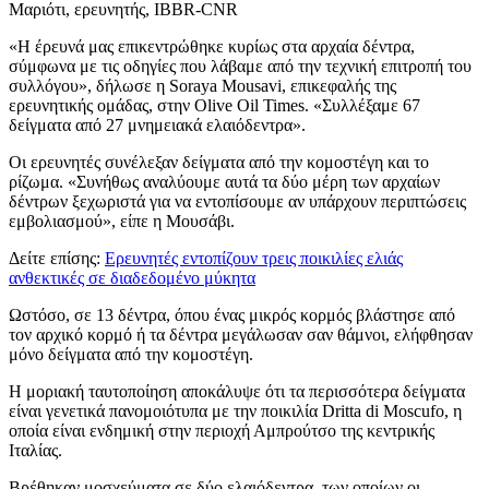
Μαριότι, ερευνητής, IBBR-CNR
«Η έρευνά μας επικεντρώθηκε κυρίως στα αρχαία δέντρα,
σύμφωνα με τις οδηγίες που λάβαμε από την τεχνική επιτροπή του
συλλόγου», δήλωσε η Soraya Mousavi, επικεφαλής της
ερευνητικής ομάδας, στην Olive Oil Times.
«Συλλέξαμε 67
δείγματα από 27 μνημειακά ελαιόδεντρα».
Οι ερευνητές συνέλεξαν δείγματα από την κομοστέγη και το
ρίζωμα.
«Συνήθως αναλύουμε αυτά τα δύο μέρη των αρχαίων
δέντρων ξεχωριστά για να εντοπίσουμε αν υπάρχουν περιπτώσεις
εμβολιασμού», είπε η Μουσάβι.
Δείτε επίσης:
Ερευνητές εντοπίζουν τρεις ποικιλίες ελιάς
ανθεκτικές σε διαδεδομένο μύκητα
Ωστόσο, σε 13 δέντρα, όπου ένας μικρός κορμός βλάστησε από
τον αρχικό κορμό ή τα δέντρα μεγάλωσαν σαν θάμνοι, ελήφθησαν
μόνο δείγματα από την κομοστέγη.
Η μοριακή ταυτοποίηση αποκάλυψε ότι τα περισσότερα δείγματα
είναι γενετικά πανομοιότυπα με την ποικιλία Dritta di Moscufo, η
οποία είναι ενδημική στην περιοχή Αμπρούτσο της κεντρικής
Ιταλίας.
Βρέθηκαν μοσχεύματα σε δύο ελαιόδεντρα, των οποίων οι