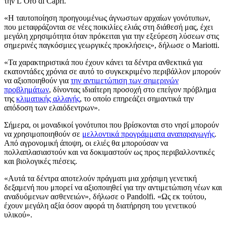
την L’Oro di Capri.
«
Η ταυτοποίηση προηγουμένως άγνωστων αρχαίων γονότυπων,
που μεταφράζονται σε νέες ποικιλίες ελιάς στη διάθεσή μας, έχει
μεγάλη χρησιμότητα όταν πρόκειται για την εξεύρεση λύσεων στις
σημερινές παγκόσμιες γεωργικές προκλήσεις», δήλωσε ο Mariotti.
«
Τα χαρακτηριστικά που έχουν κάνει τα δέντρα ανθεκτικά για
εκατοντάδες χρόνια σε αυτό το συγκεκριμένο περιβάλλον μπορούν
να αξιοποιηθούν για
την αντιμετώπιση των σημερινών
προβλημάτων
, δίνοντας ιδιαίτερη προσοχή στο επείγον πρόβλημα
της
κλιματικής αλλαγής
, το οποίο επηρεάζει σημαντικά την
απόδοση των ελαιόδεντρων».
Σήμερα, οι μοναδικοί γονότυποι που βρίσκονται στο νησί μπορούν
να χρησιμοποιηθούν σε
μελλοντικά προγράμματα αναπαραγωγής
.
Από αγρονομική άποψη, οι ελιές θα μπορούσαν να
πολλαπλασιαστούν και να δοκιμαστούν ως προς περιβαλλοντικές
και βιολογικές πιέσεις.
«Αυτά τα δέντρα αποτελούν πράγματι μια χρήσιμη γενετική
δεξαμενή που μπορεί να αξιοποιηθεί για την αντιμετώπιση νέων και
αναδυόμενων ασθενειών», δήλωσε ο Pandolfi.
«Ως εκ τούτου,
έχουν μεγάλη αξία όσον αφορά τη διατήρηση του γενετικού
υλικού».