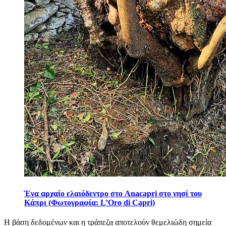
Ένα αρχαίο ελαιόδεντρο στο Anacapri στο νησί του
Κάπρι (Φωτογραφία: L’Oro di Capri)
Η βάση δεδομένων και η τράπεζα αποτελούν θεμελιώδη σημεία