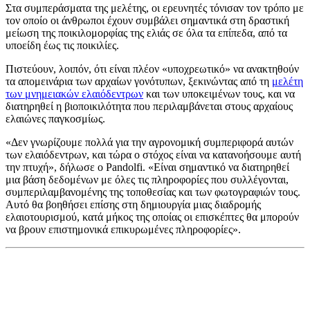
Στα συμπεράσματα της μελέτης, οι ερευνητές τόνισαν τον τρόπο με
τον οποίο οι άνθρωποι έχουν συμβάλει σημαντικά στη δραστική
μείωση της ποικιλομορφίας της ελιάς σε όλα τα επίπεδα, από τα
υποείδη έως τις ποικιλίες.
Πιστεύουν, λοιπόν, ότι είναι πλέον
«υποχρεωτικό» να ανακτηθούν
τα απομεινάρια των αρχαίων γονότυπων, ξεκινώντας από τη
μελέτη
των μνημειακών ελαιόδεντρων
και των υποκειμένων τους, και να
διατηρηθεί η βιοποικιλότητα που περιλαμβάνεται στους αρχαίους
ελαιώνες παγκοσμίως.
«Δεν γνωρίζουμε πολλά για την αγρονομική συμπεριφορά αυτών
των ελαιόδεντρων, και τώρα ο στόχος είναι να κατανοήσουμε αυτή
την πτυχή», δήλωσε ο Pandolfi.
«Είναι σημαντικό να διατηρηθεί
μια βάση δεδομένων με όλες τις πληροφορίες που συλλέγονται,
συμπεριλαμβανομένης της τοποθεσίας και των φωτογραφιών τους.
Αυτό θα βοηθήσει επίσης στη δημιουργία μιας διαδρομής
ελαιοτουρισμού, κατά μήκος της οποίας οι επισκέπτες θα μπορούν
να βρουν επιστημονικά επικυρωμένες πληροφορίες».