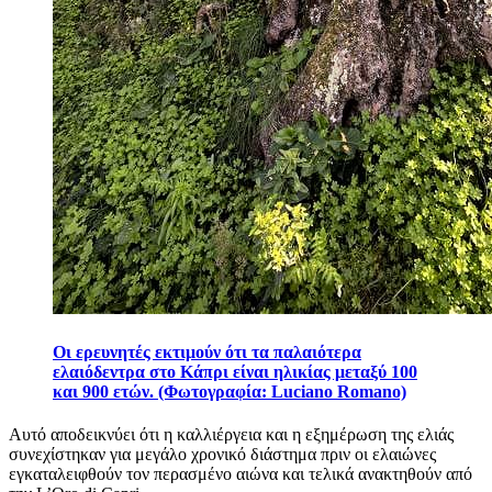
Οι ερευνητές εκτιμούν ότι τα παλαιότερα
ελαιόδεντρα στο Κάπρι είναι ηλικίας μεταξύ 100
και 900 ετών. (Φωτογραφία: Luciano Romano)
Αυτό αποδεικνύει ότι η καλλιέργεια και η εξημέρωση της ελιάς
συνεχίστηκαν για μεγάλο χρονικό διάστημα πριν οι ελαιώνες
εγκαταλειφθούν τον περασμένο αιώνα και τελικά ανακτηθούν από