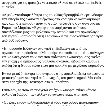
αναφοράς για τις τράπεζες γενετικού υλικού σε εθνικό και διεθνές
επίπεδο.
«
Αφού εντοπίσαμε δέντρα της ποικιλίας Θρουμβολιά, ερευνήσαμε
την ιστορία της ελαιοκαλλιέργειας στο νησί για να κατανοήσουμε
πώς και πότε έφτασαν αυτά τα φυτά», δήλωσε ο συν-συγγραφέας
Ρομπέρτο Μαριότι.
«Έγγραφα που παρέχονται από τους
συναδέλφους μας που μελετούν την ιστορία και την αρχαιολογία
του νησιού μαρτυρούν ότι η ελαιοκαλλιέργεια ασκούνταν ήδη πριν
από 500 χρόνια».
«Η παρουσία Ελλήνων στο νησί επιβεβαιώνεται από την
αρχαιότητα», πρόσθεσε.
«Μπορούμε να υποθέσουμε ότι εισήγαγαν
και καλλιέργησαν ποικιλίες που φαίνονταν ενδιαφέρουσες εκείνη
την εποχή για εμπορικούς ή άλλους σκοπούς, ειδικά αν λάβουμε
υπόψη ότι η Θρουμβολιά είναι μια ποικιλία με μεγάλους καρπούς».
Εν τω μεταξύ, δέντρα που ανήκουν στην ποικιλία Dritta πιθανότατα
μεταφέρθηκαν στο νησί από μοναχούς του μοναστηριού Moscufo
στην επαρχία της Πεσκάρα, στα Αμπρούτσο.
Επιπλέον, τα πουλιά ενδέχεται να έχουν διαδραματίσει κάποιο
ρόλο στη διάδοση των άλλων γονότυπων ελιάς στο νησί.
«
Οι ελιές έχουν πολλαπλασιαστεί τόσο από όσους μετακόμισαν