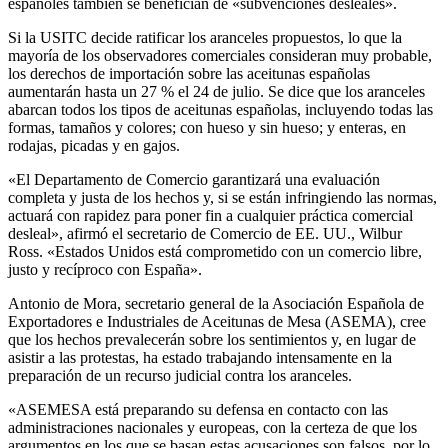
españoles también se benefician de «subvenciones desleales».
Si la USITC decide ratificar los aranceles propuestos, lo que la
mayoría de los observadores comerciales consideran muy probable,
los derechos de importación sobre las aceitunas españolas
aumentarán hasta un 27 % el 24 de julio. Se dice que los aranceles
abarcan todos los tipos de aceitunas españolas, incluyendo todas las
formas, tamaños y colores; con hueso y sin hueso; y enteras, en
rodajas, picadas y en gajos.
«El Departamento de Comercio garantizará una evaluación
completa y justa de los hechos y, si se están infringiendo las normas,
actuará con rapidez para poner fin a cualquier práctica comercial
desleal», afirmó el secretario de Comercio de EE. UU., Wilbur
Ross. «Estados Unidos está comprometido con un comercio libre,
justo y recíproco con España».
Antonio de Mora, secretario general de la Asociación Española de
Exportadores e Industriales de Aceitunas de Mesa (ASEMA), cree
que los hechos prevalecerán sobre los sentimientos y, en lugar de
asistir a las protestas, ha estado trabajando intensamente en la
preparación de un recurso judicial contra los aranceles.
«ASEMESA está preparando su defensa en contacto con las
administraciones nacionales y europeas, con la certeza de que los
argumentos en los que se basan estas acusaciones son falsos, por lo