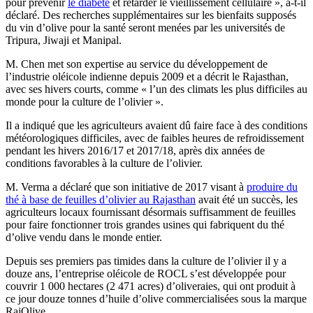
pour prévenir
le diabète
et retarder le vieillissement cellulaire », a-t-il
déclaré. Des recherches supplémentaires sur les bienfaits supposés
du vin d’olive pour la santé seront menées par les universités de
Tripura, Jiwaji et Manipal.
M. Chen met son expertise au service du développement de
l’industrie oléicole indienne depuis 2009 et a décrit le Rajasthan,
avec ses hivers courts, comme « l’un des climats les plus difficiles au
monde pour la culture de l’olivier ».
Il a indiqué que les agriculteurs avaient dû faire face à des conditions
météorologiques difficiles, avec de faibles heures de refroidissement
pendant les hivers 2016/17 et 2017/18, après dix années de
conditions favorables à la culture de l’olivier.
M. Verma a déclaré que son initiative de 2017 visant à
produire du
thé à base de feuilles d’olivier au Rajasthan
avait été un succès, les
agriculteurs locaux fournissant désormais suffisamment de feuilles
pour faire fonctionner trois grandes usines qui fabriquent du thé
d’olive vendu dans le monde entier.
Depuis ses premiers pas timides dans la culture de l’olivier il y a
douze ans, l’entreprise oléicole de ROCL s’est développée pour
couvrir 1 000 hectares (2 471 acres) d’oliveraies, qui ont produit à
ce jour douze tonnes d’huile d’olive commercialisées sous la marque
RajOlive.