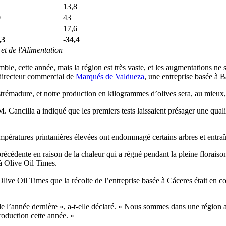
13,8
0
43
1
17,6
,3
-34,4
et de l'Alimentation
mble, cette année, mais la région est très vaste, et les augmentations ne
 directeur commercial de
Marqués de Valdueza
, une entreprise basée à 
madure, et notre pro­duction en kilo­grammes d’olives sera, au mieux, m
 Cancilla a indiqué que les premiers tests laissaient présager une quali
ératures printanières élevées ont endommagé certains arbres et entraîne
 précédente en raison de la chaleur qui a régné pendant la pleine florais
 à Olive Oil Times.
 Olive Oil Times que la récolte de l’entreprise basée à Cáceres était en 
 l’année dernière », a-t-elle déclaré.
« Nous sommes dans une région au 
production cette année. »