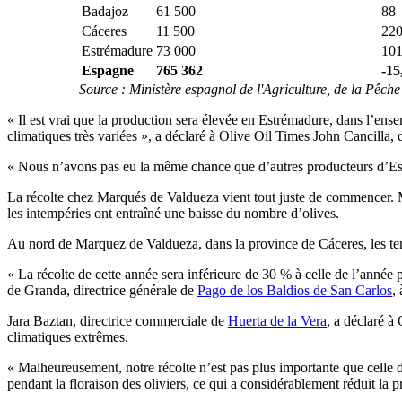
Badajoz
61 500
88
Cáceres
11 500
22
Estrémadure
73 000
10
Espagne
765 362
-15
Source : Ministère espagnol de l'Agriculture, de la Pêche 
« Il est vrai que la production sera élevée en Estrémadure, dans l’ense
climatiques très variées », a déclaré à Olive Oil Times John Cancilla,
«
Nous n’avons pas eu la même chance que d’autres pro­duc­teurs d’Estré
La récolte chez Marqués de Valdueza vient tout juste de commencer. M.
les intempéries ont entraîné une baisse du nombre d’olives.
Au nord de Marquez de Valdueza, dans la province de Cáceres, les temp
« La récolte de cette année sera inférieure de 30 % à celle de l’année
de Granda, directrice générale de
Pago de los Baldios de San Carlos
,
Jara Baztan, directrice commerciale de
Huerta de la Vera
, a déclaré à
climatiques extrêmes.
«
Malheureusement, notre récolte n’est pas plus importante que celle de
pendant la floraison des oliviers, ce qui a considérablement réduit la 