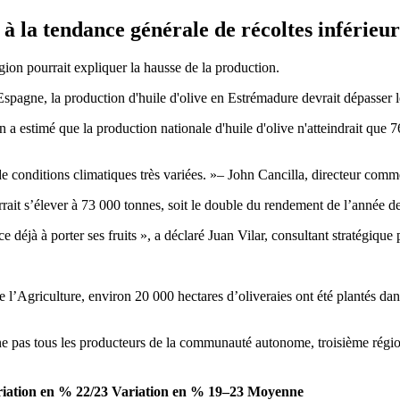
 à la tendance générale de récoltes inférie
ion pourrait expliquer la hausse de la production.
Espagne, la production d'huile d'olive en Estrémadure devrait dépasser 
on a estimé que la production nationale d'huile d'olive n'atteindrait q
e conditions climatiques très variées.
– John Cancilla, directeur comm
rait s’élever à 73 000 tonnes, soit le double du rendement de l’année d
jà à porter ses fruits », a déclaré Juan Vilar, consultant stratégique p
e de l’Agriculture, environ 20 000 hectares d’oliveraies ont été planté
e pas tous les producteurs de la communauté autonome, troisième régio
iation en % 22/23
Variation en % 19–23 Moyenne