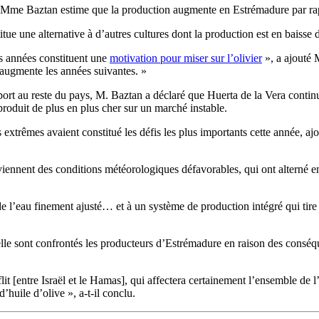
e, Mme Baztan estime que la production augmente en Estrémadure par rap
e une alternative à d’autres cultures dont la production est en baisse da
es années constituent une
motivation pour miser sur l’olivier
», a ajouté
 augmente les années suivantes. »
ort au reste du pays, M. Baztan a déclaré que Huerta de la Vera continu
produit de plus en plus cher sur un marché instable.
 extrêmes avaient constitué les défis les plus importants cette année, a
iennent des conditions météorologiques défavorables, qui ont alterné en
’eau finement ajusté… et à un système de production intégré qui tire le
uelle sont confrontés les producteurs d’Estrémadure en raison des consé
t [entre Israël et le Hamas], qui affectera certainement l’ensemble de l
d’huile d’olive », a-t-il conclu.