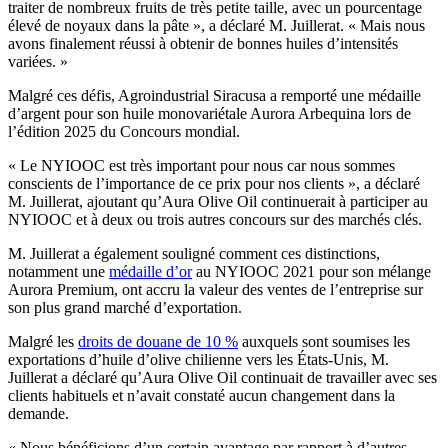
traiter de nombreux fruits de très petite taille, avec un pourcentage
élevé de noyaux dans la pâte », a déclaré M. Juillerat.
« Mais nous
avons finalement réussi à obtenir de bonnes huiles d’intensités
variées. »
Malgré ces défis, Agroindustrial Siracusa a remporté une médaille
d’argent pour son huile monovariétale Aurora Arbequina lors de
l’édition 2025 du Concours mondial.
« Le NYIOOC est très important pour nous car nous sommes
conscients de l’importance de ce prix pour nos clients », a déclaré
M. Juillerat, ajoutant qu’Aura Olive Oil continuerait à participer au
NYIOOC et à deux ou trois autres concours sur des marchés clés.
M. Juillerat a également souligné comment ces distinctions,
notamment une
médaille d’or
au NYIOOC 2021 pour son mélange
Aurora Premium, ont accru la valeur des ventes de l’entreprise sur
son plus grand marché d’exportation.
Malgré les
droits de douane de 10 %
auxquels sont soumises les
exportations d’huile d’olive chilienne vers les États-Unis, M.
Juillerat a déclaré qu’Aura Olive Oil continuait de travailler avec ses
clients habituels et n’avait constaté aucun changement dans la
demande.
«
Nous bénéficions d’un certain avantage par rapport à d’autres