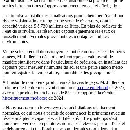
Agroindustrial Siracusa lors de l’acquisition de la propriété a porté
sur les infrastructures d’approvisionnement en eau et d’irrigation.
L’entreprise a installé des canalisations pour acheminer l’eau d’une
rivière voisine afin de remplir une série de réservoirs, dont la
capacité varie de 5 à 730 millions de litres. En plus de prélever de
l’eau de la rivière, les réservoirs captent également les eaux de
ruissellement hivernales provenant des montagnes andines
environnantes.
Même si les précipitations moyennes ont été normales ces dernières
années, M. Juillerat a déclaré que l’entreprise avait investi de
manière significative dans l’agri­cul­ture de pré­ci­sion, en installant des
capteurs pour mesurer l’humidité du sol et une petite station méteo
pour enregistrer la température, l'humidité et les précipitations.
À l’instar de nombreux producteurs à travers le pays, M. Juillerat a
indiqué que l’entreprise avait connu une
récolte en rebond
en 2025,
avec une production en hausse de 8 % par rapport à la récolte
historiquement médiocre
de 2024.
« Nous avons eu un hiver avec des précipitations relativement
normales, ce qui nous a permis de commencer le printemps avec un
réservoir à pleine capacité », a-t-il déclaré.
« Le printemps s’est
poursuivi avec des températures normales à élevées jusqu’à l’été, et
le débourrement et la floraison se sont déroulés normalement. »