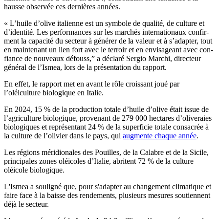
hausse observée ces dernières années.
«
L’huile d’olive italienne est un symbole de qualité, de culture et
d’identité. Les per­for­mances sur les mar­ché­s inter­na­tionaux con­fir­
ment la cap­aci­té du sec­teur à géné­rer de la valeur et à s’adap­ter, tout
en main­tenant un lien fort avec le terroir et en envisageant avec con­
fi­ance de nouveaux dé­fous­s,” a déclaré Sergio Marchi, directeur
général de l’Ismea, lors de la présentation du rapport.
En effet, le rapport met en avant le rôle croissant joué par
l’oléiculture biologique en Italie.
En 2024, 15 % de la production totale d’huile d’olive était issue de
l’agriculture biologique, provenant de 279 000 hectares d’oliveraies
biologiques et représentant 24 % de la superficie totale consacrée à
la culture de l’olivier dans le pays, qui
augmente chaque année
.
Les régions méridionales des Pouilles, de la Calabre et de la Sicile,
principales zones oléicoles d’Italie, abritent 72 % de la culture
oléicole biologique.
L'Ismea a souligné que, pour s'adapter au changement climatique et
faire face à la baisse des rendements, plusieurs mesures soutiennent
déjà le secteur.