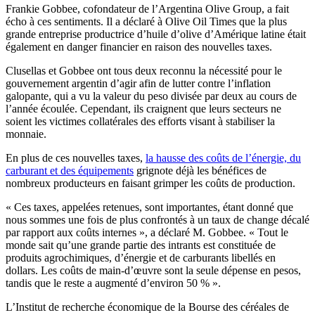
Frankie Gobbee, cofondateur de l’Argentina Olive Group, a fait
écho à ces sentiments. Il a déclaré à Olive Oil Times que la plus
grande entreprise productrice d’huile d’olive d’Amérique latine était
également en danger financier en raison des nouvelles taxes.
Clusellas et Gobbee ont tous deux reconnu la nécessité pour le
gouvernement argentin d’agir afin de lutter contre l’inflation
galopante, qui a vu la valeur du peso divisée par deux au cours de
l’année écoulée. Cependant, ils craignent que leurs secteurs ne
soient les victimes collatérales des efforts visant à stabiliser la
monnaie.
En plus de ces nouvelles taxes,
la hausse des coûts de l’énergie, du
carburant et des équipements
grignote déjà les bénéfices de
nombreux producteurs en faisant grimper les coûts de production.
« Ces taxes, appelées retenues, sont importantes, étant donné que
nous sommes une fois de plus confrontés à un taux de change décalé
par rapport aux coûts internes », a déclaré M. Gobbee. « Tout le
monde sait qu’une grande partie des intrants est constituée de
produits agrochimiques, d’énergie et de carburants libellés en
dollars. Les coûts de main-d’œuvre sont la seule dépense en pesos,
tandis que le reste a augmenté d’environ 50 % ».
L’Institut de recherche économique de la Bourse des céréales de